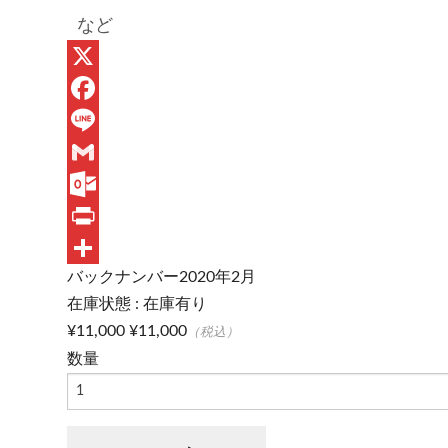
など
X
F
a
L
c
i
G
e
n
m
O
b
e
a
u
P
バックナンバー2020年2月
o
i
t
r
共
在庫状態 : 在庫有り
o
l
l
i
有
¥11,000
¥11,000
（税込）
k
o
n
数量
o
t
k
.