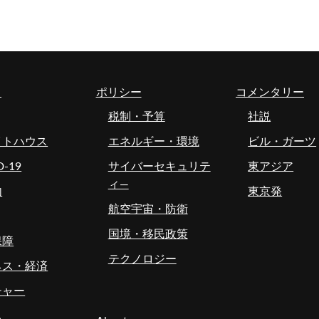
ス
ポリシー
コメンタリー
税制・予算
社説
イトハウス
エネルギー・環境
ビル・ガーツ
D-19
サイバーセキュリテ
東アジア
ィ―
内
東京発
航空宇宙・防衛
国境・移民政策
保障
テクノロジー
ネス・経済
チャー