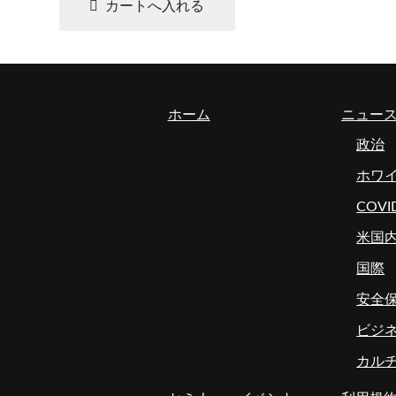
c
o
m
ホーム
ニュー
政治
ホワ
COVI
米国
国際
安全
ビジ
カル