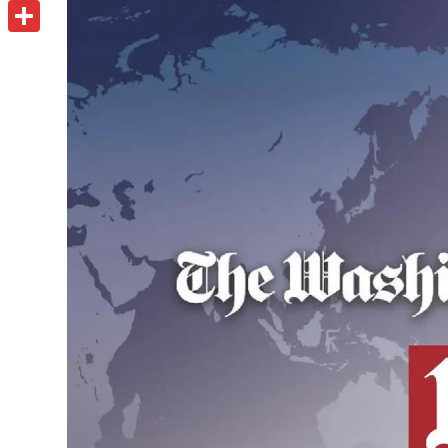
u
o
P
i
t
o
r
共
l
l
k
i
有
o
n
o
t
k
.
c
o
m