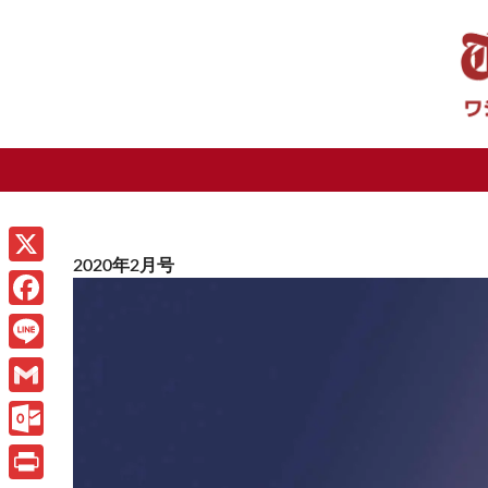
2020年2月号
X
F
a
L
c
i
G
e
n
m
O
b
e
a