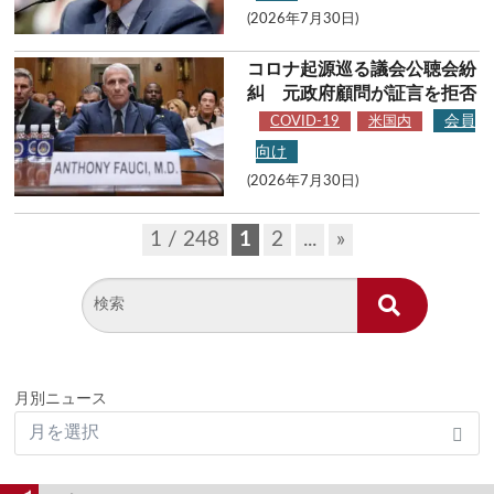
(2026年7月30日)
コロナ起源巡る議会公聴会紛
糾 元政府顧問が証言を拒否
会員
COVID-19
米国内
向け
(2026年7月30日)
1 / 248
1
2
...
»
月別ニュース