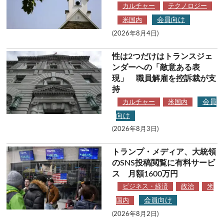
テクノロジー
カルチャー
テクノロジー
会員向け
米国内
コメンタリー
(2026年8月4日)
社説
性は2つだけはトランスジェ
ンダーへの「敵意ある表
ビル・ガーツ
現」 職員解雇を控訴裁が支
持
東アジア
会員
カルチャー
米国内
向け
東京発
(2026年8月3日)
トランプ・メディア、大統領
のSNS投稿閲覧に有料サービ
ス 月額1600万円
ビジネス・経済
政治
米
会員向け
国内
(2026年8月2日)