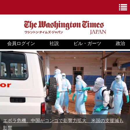
会員ログイン
社説
ビル・ガーツ
政治
ニュース
政治
ホワイトハウス
COVID-19
米国内
国際
エボラ危機、中国がコンゴで影響力拡大 米国の支援減も
影響