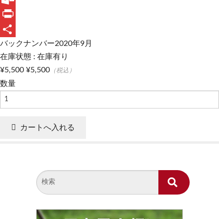
e
n
m
O
b
e
a
u
P
バックナンバー2020年9月
o
i
t
r
共
在庫状態 : 在庫有り
o
l
l
i
有
¥5,500
¥5,500
（税込）
k
o
n
数量
o
t
k
.
c
o
m