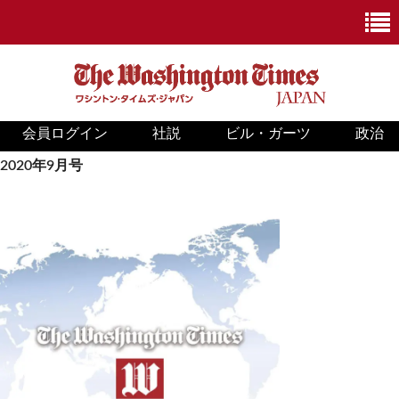
会員ログイン
社説
ビル・ガーツ
政治
ニュース
2020年9月号
政治
ホワイトハウス
COVID-19
米国内
国際