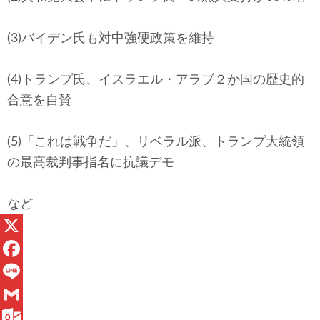
テクノロジー
(3)バイデン氏も対中強硬政策を維持
コメンタリー
社説
(4)トランプ氏、イスラエル・アラブ２か国の歴史的
合意を自賛
ビル・ガーツ
(5)「これは戦争だ」、リベラル派、トランプ大統領
東アジア
の最高裁判事指名に抗議デモ
東京発
など
X
F
a
L
c
i
G