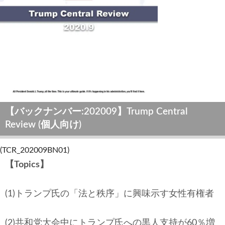
安全保障
ビジネス・経済
カルチャー
ポリシー
税制・予算
【バックナンバー:202009】Trump Central
Review (個人向け)
エネルギー・環境
(TCR_202009BN01)
サイバーセキュリティ―
【Topics】
航空宇宙・防衛
(1)トランプ氏の「法と秩序」に興味示す女性有権者
国境・移民政策
(2)共和党大会中にトランプ氏への黒人支持が60％増