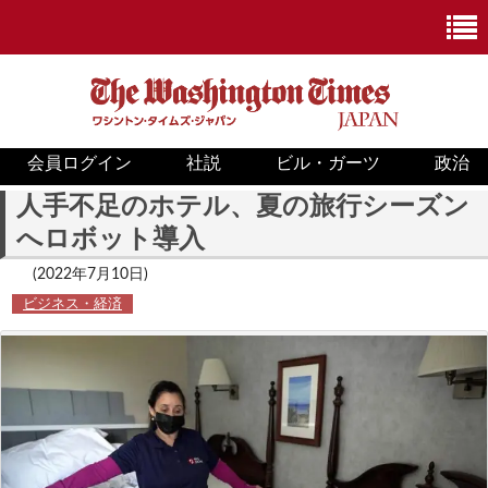
会員ログイン
社説
ビル・ガーツ
政治
ニュース
人手不足のホテル、夏の旅行シーズン
へロボット導入
政治
(2022年7月10日)
ホワイトハウス
ビジネス・経済
COVID-19
米国内
国際