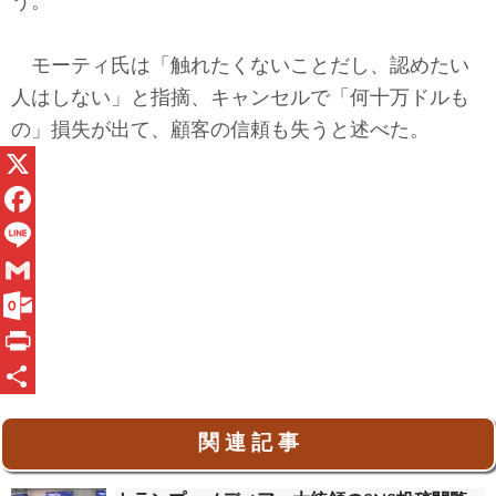
う。
モーティ氏は「触れたくないことだし、認めたい
人はしない」と指摘、キャンセルで「何十万ドルも
の」損失が出て、顧客の信頼も失うと述べた。
X
F
a
L
c
i
G
e
n
m
O
b
e
a
u
P
o
i
t
r
共
関 連 記 事
o
l
l
i
有
k
o
n