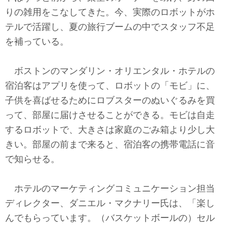
テクノロジー
りの雑用をこなしてきた。今、実際のロボットがホ
テルで活躍し、夏の旅行ブームの中でスタッフ不足
コメンタリー
を補っている。
社説
ボストンのマンダリン・オリエンタル・ホテルの
ビル・ガーツ
宿泊客はアプリを使って、ロボットの「モビ」に、
子供を喜ばせるためにロブスターのぬいぐるみを買
東アジア
って、部屋に届けさせることができる。モビは自走
東京発
するロボットで、大きさは家庭のごみ箱より少し大
きい。部屋の前まで来ると、宿泊客の携帯電話に音
で知らせる。
ホテルのマーケティングコミュニケーション担当
ディレクター、ダニエル・マクナリー氏は、「楽し
んでもらっています。（バスケットボールの）セル