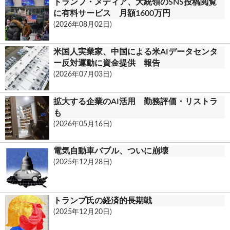
トランプ・メディア、大統領のSNS投稿閲覧
o
t
に有料サービス 月額1600万円
(2026年08月02日)
k
.
米国人実業家、中国による米AIデータセンタ
c
ー反対運動に資金提供 報告
(2026年07月03日)
o
m
拡大する企業のAI活用 勤務評価・リストラ
も
(2026年05月16日)
電気自動車バブル、ついに崩壊
(2025年12月28日)
トランプ氏の経済的長期戦
(2025年12月20日)