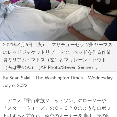
安全保障
ビジネス・経済
カルチャー
ポリシー
2021年4月6日（火）、マサチューセッツ州ヤーマス
のレッドジャケットリゾートで、ベッドを作る作業
税制・予算
員ミリアム・マトス（左）とマリレーン・ソウト
（右は手のみ）（AP Photo/Steven Senne）。
エネルギー・環境
By Sean Salai – The Washington Times – Wednesday,
サイバーセキュリティ―
July 6, 2022
航空宇宙・防衛
アニメ「宇宙家族ジェットソン」のロージーや
国境・移民政策
「スター・ウォーズ」のＣ－３ＰＯのようなロボッ
トはずっと前から、架空のオーナーを助け、身の回