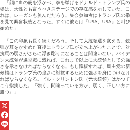
「顔に血の筋を浮かべ、拳を挙げるドナルド・トランプ氏の
姿は、天性とも言うべきステージでの存在感を示していた。こ
れは、レーガンも羨んだだろう。集会参加者はトランプ氏の拳
を見て興奮状態となった。すぐに彼らは『USA、USA』と叫び
始めた」
「この印象も長く続くだろう。そして大統領選を変える。銃
弾が耳をかすめた直後にトランプ氏が立ち上がったことで、対
抗馬の弱さがさらに浮き彫りになることは間違いない。バイデ
ン大統領が選挙戦に残れば、これまで以上に大統領としての強
さを示さなければならなくなる。もし降板すれば、民主党の新
候補はトランプ氏の強さに対抗するために強さを身につけなけ
ればならなくなる。ビル・クリントン氏（元大統領）はかつて
こう指摘した。『強く、間違っている方が、弱く、正しい方に
勝つ』」
X
F