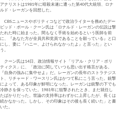
アナリストは1981年に暗殺未遂に遭った第40代大統領、ロナ
ルド・レーガンを回想した。
CBSニュースやポリティコなどで政治ライターを務めたデー
ビッド・ポール・クーン氏は「ロナルド・レーガンの伝説は撃
たれた時に始まった。間もなく手術を始めるという医師を前
に、『あなた方が全員共和党員であることを願っている』と口
にし、妻に『ハニー、よけられなかったよ』と言った」とい
う。
クーン氏は14日、政治情報サイト「リアル・クリア・ポリ
ティクス」に、「政治に関していつも思い出す格言がある。
『自身の強みに集中せよ』だ。レーガンの長年のストラテジス
ト、リチャード・ワースリン氏はかつて私にこう言った。銃撃
によって、ある印象が鮮明になった。レーガンは銃撃の下でも
冷静さを保っていた。1981年に狙撃されたとき、まだ就任し
たばかりだった。世論の支持率はわずかに上昇したが、長くは
続かなかった。しかし、その印象はその後も長く続いた」と書
いた。