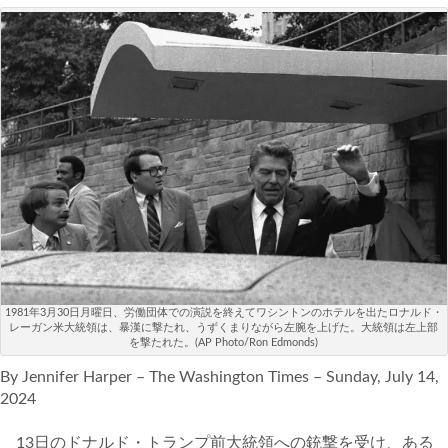
航空宇宙・防衛
国境・移民政策
テクノロジー
コメンタリー
社説
ビル・ガーツ
東アジア
1981年3月30日月曜日、労働団体での演説を終えてワシントンのホテルを出たロナルド・
レーガン米大統領は、暴漢に撃たれ、うずくまりながら左腕を上げた。大統領は左上部
を撃たれた。(AP Photo/Ron Edmonds)
東京発
By Jennifer Harper – The Washington Times – Sunday, July 14,
2024
13日のドナルド・トランプ前大統領への銃撃を受け、ある