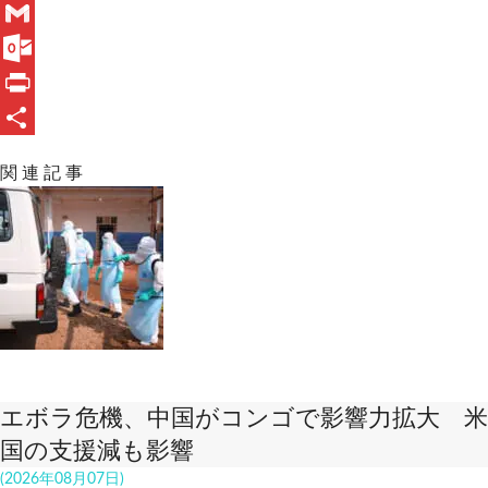
a
L
c
i
G
e
n
m
O
b
e
a
u
P
o
i
t
r
共
関 連 記 事
o
l
l
i
有
k
o
n
o
t
k
.
c
o
エボラ危機、中国がコンゴで影響力拡大 米
m
国の支援減も影響
(2026年08月07日)