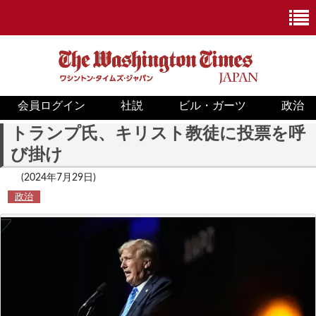
会員ログイン
社説
ビル・ガーツ
政治
ニュース
トランプ氏、キリスト教徒に投票を呼
び掛け
政治
(2024年7月29日)
ホワイトハウス
政治
COVID-19
米国内
国際