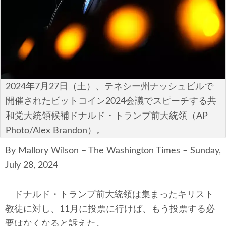
安全保障
ビジネス・経済
カルチャー
ポリシー
2024年7月27日（土）、テネシー州ナッシュビルで
開催されたビットコイン2024会議でスピーチする共
税制・予算
和党大統領候補ドナルド・トランプ前大統領（AP
Photo/Alex Brandon）。
エネルギー・環境
By Mallory Wilson – The Washington Times – Sunday,
サイバーセキュリティ―
July 28, 2024
航空宇宙・防衛
ドナルド・トランプ前大統領は集まったキリスト
国境・移民政策
教徒に対し、11月に投票に行けば、もう投票する必
要はなくなると訴えた。