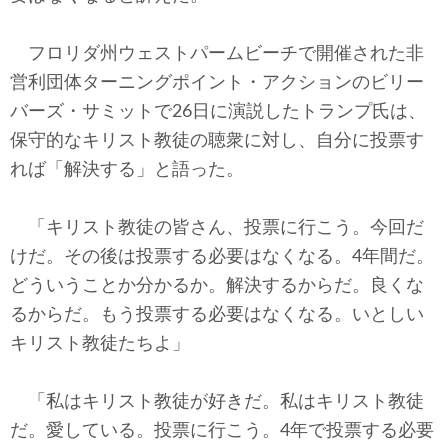
テクノロジー
フロリダ州ウェストパームビーチで開催された非
コメンタリー
営利団体ターニングポイント・アクションのビリー
社説
バーズ・サミットで26日に演説したトランプ氏は、
保守的なキリスト教徒の聴衆に対し、自分に投票す
ビル・ガーツ
れば「解決する」と語った。
東アジア
「キリスト教徒の皆さん、投票に行こう。今回だ
東京発
けだ。その後は投票する必要はなくなる。4年間だ。
どういうことか分かるか。解決するからだ。良くな
るからだ。もう投票する必要はなくなる。いとしい
キリスト教徒たちよ」
「私はキリスト教徒が好きだ。私はキリスト教徒
だ。愛している。投票に行こう。4年で投票する必要