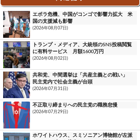
k
o
n
エボラ危機、中国がコンゴで影響力拡大 米
o
t
国の支援減も影響
(2026年08月07日)
k
.
トランプ・メディア、大統領のSNS投稿閲覧
c
に有料サービス 月額1600万円
(2026年08月02日)
o
m
共和党、中間選挙は「共産主義との戦い」
民主党内で社会主義が台頭
(2026年07月31日)
不正取り締まりへの民主党の職務怠慢
(2026年07月29日)
ホワイトハウス、スミソニアン博物館が左派