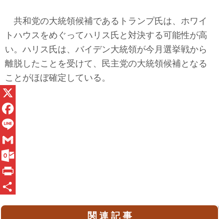
共和党の大統領候補であるトランプ氏は、ホワイ
トハウスをめぐってハリス氏と対決する可能性が高
い。ハリス氏は、バイデン大統領が今月選挙戦から
離脱したことを受けて、民主党の大統領候補となる
ことがほぼ確定している。
X
F
a
L
c
i
G
e
n
m
O
b
e
a
u
P
o
i
t
r
共
関 連 記 事
o
l
l
i
有