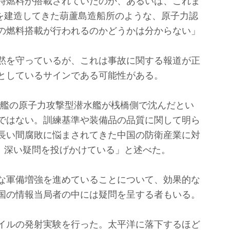
時燃料が搭載されていたのか、あるいは、これま
スを建造してきた葫蘆島造船所のような、原子力認
の燃料搭載が行われるのかどうかは分からない」
黙を守っているが、これは事故に関する報道が正
としているサインである可能性がある。
番艦の原子力攻撃型潜水艦が桟橋側で沈んだとい
ではない。訓練基準や装備品の品質に関して明ら
長い間腐敗に悩まされてきた中国の防衛産業に対
て、深い疑問を投げかけている」と述べた。
な軍備増強を進めていることについて、効果的な
国の情報当局者の中には疑問を呈する者もいる。
イルの発射実験を行った。太平洋に落下するほど