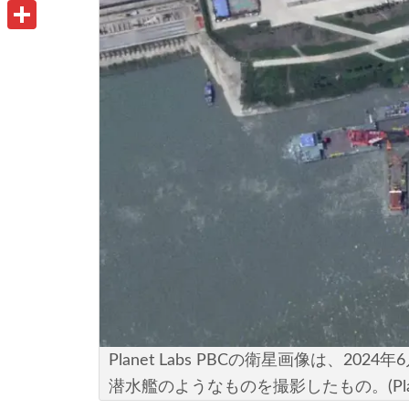
u
o
P
i
t
o
r
共
l
l
k
i
有
o
n
o
t
k
.
c
o
m
Planet Labs PBCの衛星画像は、2
潜水艦のようなものを撮影したもの。(Planet L