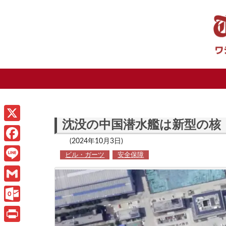
沈没の中国潜水艦は新型の核
X
(2024年10月3日)
F
ビル・ガーツ
安全保障
a
L
c
i
G
e
n
m
O
b
e
a