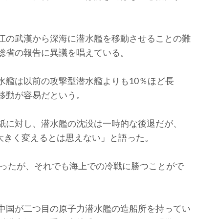
江の武漢から深海に潜水艦を移動させることの難
総省の報告に異議を唱えている。
艦は以前の攻撃型潜水艦よりも10％ほど長
移動が容易だという。
紙に対し、潜水艦の沈没は一時的な後退だが、
を大きく変えるとは思えない」と語った。
失ったが、それでも海上での冷戦に勝つことがで
中国が二つ目の原子力潜水艦の造船所を持ってい