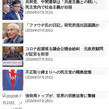
共和党、中間選挙は「共産主義との戦い」
民主党内で社会主義が台頭
(2026年07月31日)
「ファウチ氏の日記」研究所流出説認識か
(2026年07月30日)
コロナ起源巡る議会公聴会紛糾 元政府顧問
が証言を拒否
(2026年07月30日)
不正取り締まりへの民主党の職務怠慢
(2026年07月29日)
信仰局トップが、世界の宗教迫害に警鐘
(2026年07月28日)