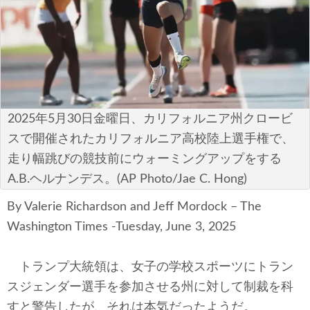
安全保障
ビジネス・経済
カルチャー
ポリシー
2025年5月30日金曜日、カリフォルニア州クロービ
スで開催されたカリフォルニア高校陸上選手権で、
税制・予算
走り幅跳びの競技前にウォーミングアップをする
A.B.ヘルナンデス。(AP Photo/Jae C. Hong)
エネルギー・環境
By Valerie Richardson and Jeff Mordock – The
サイバーセキュリティ―
Washington Times -Tuesday, June 3, 2025
航空宇宙・防衛
トランプ大統領は、女子の学校スポーツにトラン
国境・移民政策
スジェンダー選手を参加させる州に対して制裁を科
すと警告したが、それは本気だったようだ。