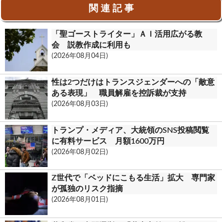
b
e
ail
lo
t
関 連 記 事
o
o
「聖ゴーストライター」ＡＩ活用広がる教
o
k.
会 説教作成に利用も
k
c
(2026年08月04日)
o
性は2つだけはトランスジェンダーへの「敵意
m
ある表現」 職員解雇を控訴裁が支持
(2026年08月03日)
トランプ・メディア、大統領のSNS投稿閲覧
に有料サービス 月額1600万円
(2026年08月02日)
Z世代で「ベッドにこもる生活」拡大 専門家
が孤独のリスク指摘
(2026年08月01日)