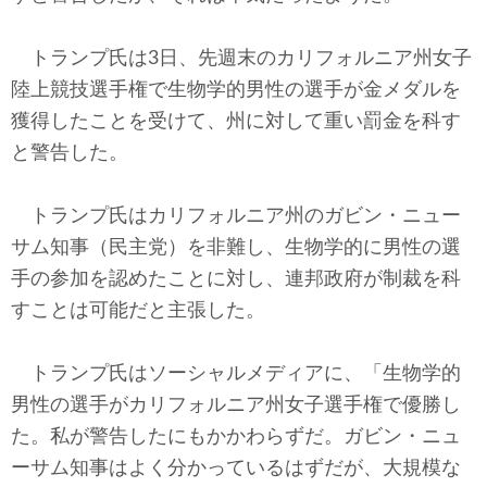
テクノロジー
トランプ氏は3日、先週末のカリフォルニア州女子
コメンタリー
陸上競技選手権で生物学的男性の選手が金メダルを
社説
獲得したことを受けて、州に対して重い罰金を科す
と警告した。
ビル・ガーツ
トランプ氏はカリフォルニア州のガビン・ニュー
東アジア
サム知事（民主党）を非難し、生物学的に男性の選
東京発
手の参加を認めたことに対し、連邦政府が制裁を科
すことは可能だと主張した。
トランプ氏はソーシャルメディアに、「生物学的
男性の選手がカリフォルニア州女子選手権で優勝し
た。私が警告したにもかかわらずだ。ガビン・ニュ
ーサム知事はよく分かっているはずだが、大規模な