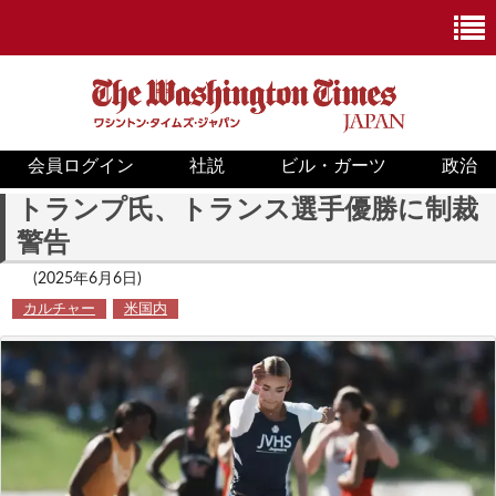
会員ログイン
社説
ビル・ガーツ
政治
ニュース
トランプ氏、トランス選手優勝に制裁
警告
政治
(2025年6月6日)
ホワイトハウス
カルチャー
米国内
COVID-19
米国内
国際