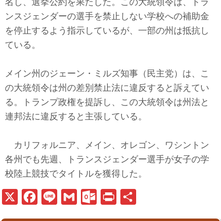
名し、選挙公約を果たした。この大統領令は、トラ
ンスジェンダーの選手を禁止しない学校への補助金
を停止するよう指示しているが、一部の州は抵抗し
ている。
メイン州のジェーン・ミルズ知事（民主党）は、こ
の大統領令は州の差別禁止法に違反すると訴えてい
る。トランプ政権を提訴し、この大統領令は州法と
連邦法に違反すると主張している。
カリフォルニア、メイン、オレゴン、ワシントン
各州でも先週、トランスジェンダー選手が女子の学
校陸上競技でタイトルを獲得した。
X
Fa
Li
G
O
Pr
共
ce
n
m
ut
in
有