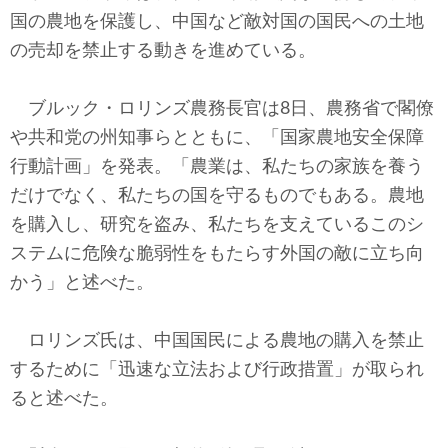
テクノロジー
国の農地を保護し、中国など敵対国の国民への土地
の売却を禁止する動きを進めている。
コメンタリー
社説
ブルック・ロリンズ農務長官は8日、農務省で閣僚
や共和党の州知事らとともに、「国家農地安全保障
ビル・ガーツ
行動計画」を発表。「農業は、私たちの家族を養う
だけでなく、私たちの国を守るものでもある。農地
東アジア
を購入し、研究を盗み、私たちを支えているこのシ
東京発
ステムに危険な脆弱性をもたらす外国の敵に立ち向
かう」と述べた。
ロリンズ氏は、中国国民による農地の購入を禁止
するために「迅速な立法および行政措置」が取られ
ると述べた。