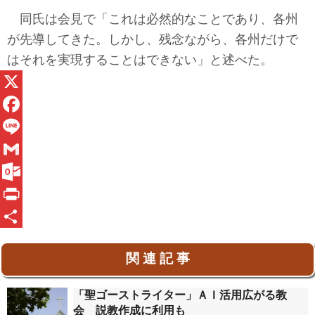
同氏は会見で「これは必然的なことであり、各州
が先導してきた。しかし、残念ながら、各州だけで
はそれを実現することはできない」と述べた。
X
F
a
L
c
i
G
e
n
m
O
b
e
a
u
P
o
i
t
r
共
関 連 記 事
o
l
l
i
有
k
o
n
「聖ゴーストライター」ＡＩ活用広がる教
o
t
会 説教作成に利用も