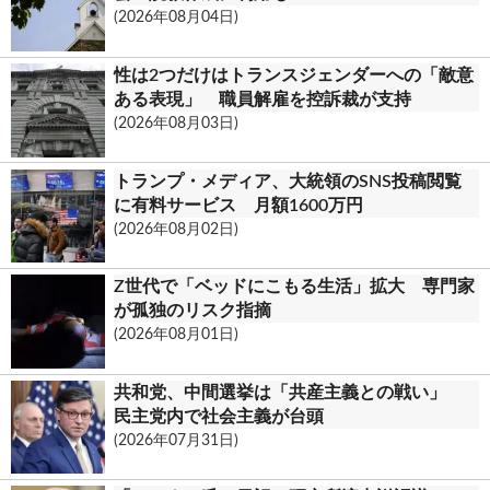
(2026年08月04日)
k
.
性は2つだけはトランスジェンダーへの「敵意
c
ある表現」 職員解雇を控訴裁が支持
(2026年08月03日)
o
m
トランプ・メディア、大統領のSNS投稿閲覧
に有料サービス 月額1600万円
(2026年08月02日)
Z世代で「ベッドにこもる生活」拡大 専門家
が孤独のリスク指摘
(2026年08月01日)
共和党、中間選挙は「共産主義との戦い」
民主党内で社会主義が台頭
(2026年07月31日)