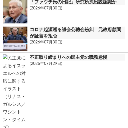
「ファウチ氏の日記」研究所流出説認識か
(2026年07月30日)
コロナ起源巡る議会公聴会紛糾 元政府顧問
が証言を拒否
(2026年07月30日)
不正取り締まりへの民主党の職務怠慢
(2026年07月29日)