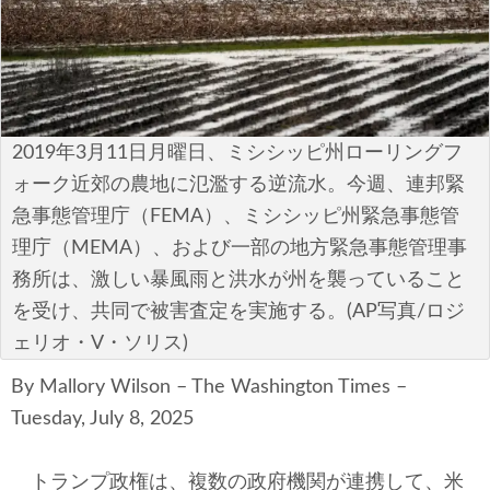
安全保障
ビジネス・経済
カルチャー
2019年3月11日月曜日、ミシシッピ州ローリングフ
ポリシー
ォーク近郊の農地に氾濫する逆流水。今週、連邦緊
急事態管理庁（FEMA）、ミシシッピ州緊急事態管
税制・予算
理庁（MEMA）、および一部の地方緊急事態管理事
務所は、激しい暴風雨と洪水が州を襲っていること
エネルギー・環境
を受け、共同で被害査定を実施する。(AP写真/ロジ
サイバーセキュリティ―
ェリオ・V・ソリス)
By Mallory Wilson – The Washington Times –
航空宇宙・防衛
Tuesday, July 8, 2025
国境・移民政策
トランプ政権は、複数の政府機関が連携して、米