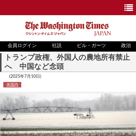
会員ログイン
社説
ビル・ガーツ
政治
ニュース
トランプ政権、外国人の農地所有禁止
へ 中国など念頭
政治
(2025年7月10日)
ホワイトハウス
米国内
COVID-19
米国内
国際