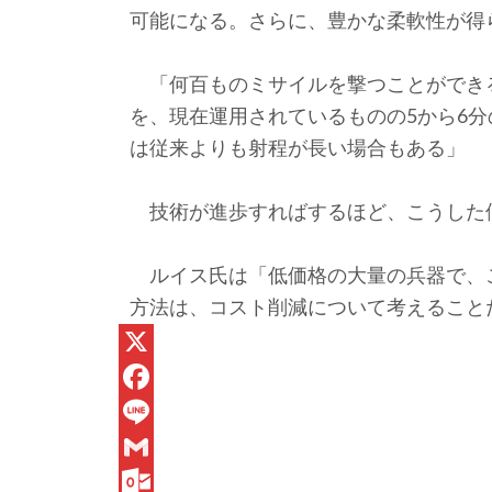
可能になる。さらに、豊かな柔軟性が得
「何百ものミサイルを撃つことができ
を、現在運用されているものの5から6
は従来よりも射程が長い場合もある」
技術が進歩すればするほど、こうした
ルイス氏は「低価格の大量の兵器で、
方法は、コスト削減について考えること
X
F
a
L
c
i
G