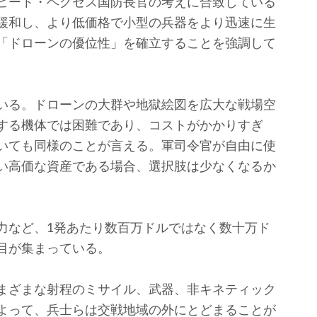
ピート・ヘグセス国防長官の考えに合致している
緩和し、より低価格で小型の兵器をより迅速に生
「ドローンの優位性」を確立することを強調して
いる。ドローンの大群や地獄絵図を広大な戦場空
する機体では困難であり、コストがかかりすぎ
いても同様のことが言える。軍司令官が自由に使
い高価な資産である場合、選択肢は少なくなるか
など、1発あたり数百万ドルではなく数十万ド
目が集まっている。
まざまな射程のミサイル、武器、非キネティック
よって、兵士らは交戦地域の外にとどまることが