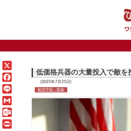
低価格兵器の大量投入で敵を
X
(2025年7月21日)
F
航空宇宙・防衛
a
L
c
i
G
e
n
m
O
b
e
a