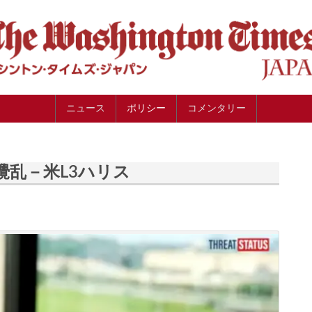
ニュース
ポリシー
コメンタリー
攪乱－米L3ハリス