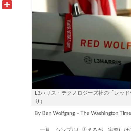
u
o
P
i
t
o
r
共
l
l
k
i
有
o
n
o
t
k
.
c
o
m
L3ハリス・テクノロジーズ社の「レッ
り）
By Ben Wolfgang – The Washington Times
一見、シンプルに思えるが、実際には