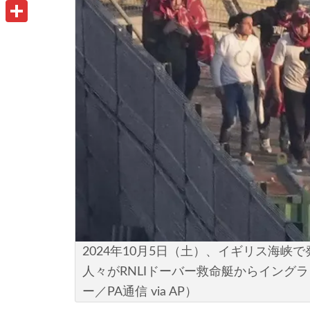
u
o
P
i
t
o
r
共
l
l
k
i
有
o
n
o
t
k
.
c
o
m
2024年10月5日（土）、イギリス海
人々がRNLIドーバー救命艇からイング
ー／PA通信 via AP）