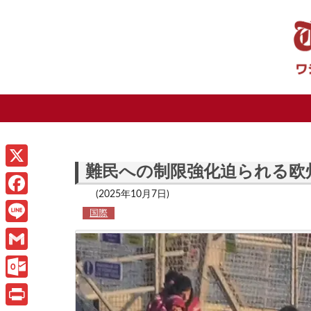
難民への制限強化迫られる欧
X
(2025年10月7日)
F
国際
a
L
c
i
G
e
n
m
O
b
e
a