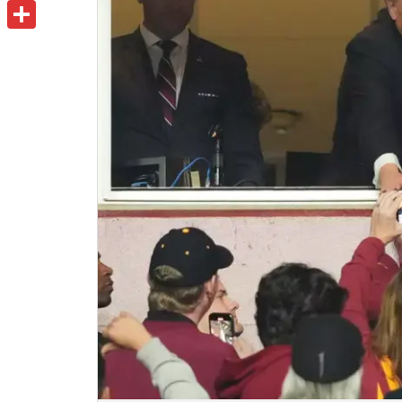
u
o
P
i
t
o
r
共
l
l
k
i
有
o
n
o
t
k
.
c
o
m