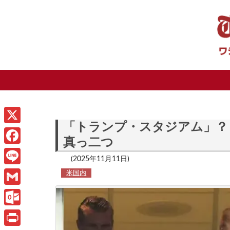
「トランプ・スタジアム」？
X
真っ二つ
F
(2025年11月11日)
a
L
米国内
c
i
G
e
n
m
O
b
e
a