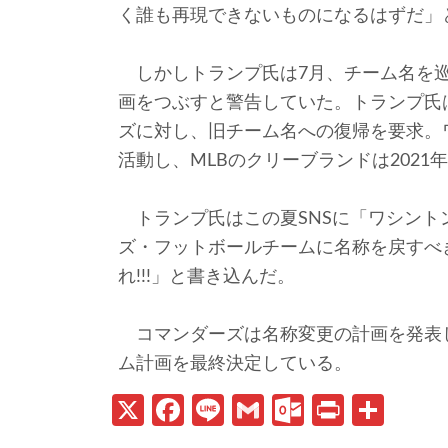
く誰も再現できないものになるはずだ」
しかしトランプ氏は7月、チーム名を巡
画をつぶすと警告していた。トランプ氏
ズに対し、旧チーム名への復帰を要求。ワ
活動し、MLBのクリーブランドは202
トランプ氏はこの夏SNSに「ワシント
ズ・フットボールチームに名称を戻すべ
れ!!!」と書き込んだ。
コマンダーズは名称変更の計画を発表し
ム計画を最終決定している。
X
Fa
Li
G
O
Pr
共
ce
n
m
ut
in
有