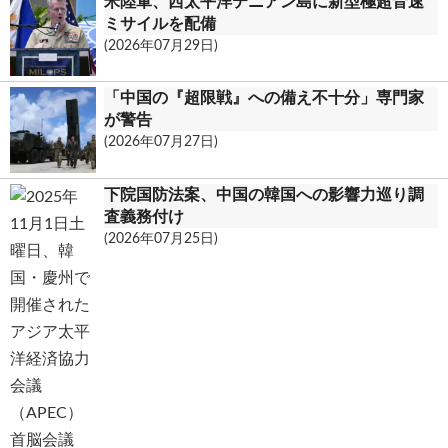
米陸軍、西太平洋テニアン島に新型極超音速
c
ミサイルを配備
(2026年07月29日)
o
m
「中国の『超限戦』への備え不十分」専門家
が警告
(2026年07月27日)
下院国防法案、中国の韓国への影響力巡り調
査義務付け
(2026年07月25日)