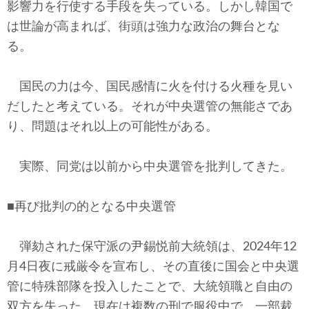
影響力を行使する手段を失っている。しかし韓国で
は世論が高まれば、街頭は強力な政治の舞台とな
る。
国民の力は今、国民感情に火を付ける火種を見い
だしたと考えている。それが中央選管の無能さであ
り、問題はそれ以上の可能性がある。
実際、同党は以前から中央選管を批判してきた。
■再び批判の的となる中央選管
弾劾された保守派の尹錫悦前大統領は、2024年12
月4日夜に戒厳令を宣布し、その直後に国会と中央選
管に特殊部隊を投入したことで、大統領職と自由の
双方を失った。現在は複数の刑で服役中で、一部裁