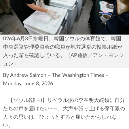
安全保障
ビジネス・経済
カルチャー
026年6月3日水曜日、韓国ソウルの体育館で、韓国
ポリシー
中央選挙管理委員会の職員が地方選挙の投票用紙が
入った箱を確認している。（AP通信／アン・ヨンジ
税制・予算
ュン）
エネルギー・環境
By Andrew Salmon – The Washington Times –
Monday, June 8, 2026
サイバーセキュリティ―
【ソウル(韓国)】リベラル派の李在明大統領に自分
航空宇宙・防衛
たちの声を届けたい――。大声を張り上げる保守派の
人々の思いは、ひょっとすると届いたかもしれな
国境・移民政策
い。