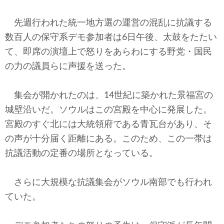
テクノロジー
先週行われた統一地方選の運営の混乱に抗議する
コメンタリー
数百人の保守系デモ参加者は6日午後、太鼓をたたい
て、即席の演壇上で怒りをあらわにする野党・国民
社説
の力の議員らに声援を送った。
ビル・ガーツ
集会が開かれたのは、14世紀に築かれた景福宮の
東アジア
城壁沿いだ。ソウルはこの宮殿を中心に発展した。
宮殿のすぐ北には大統領府である青瓦台があり、そ
東京発
の声が十分届く距離にある。このため、この一帯は
抗議活動の定番の場所となっている。
さらに大規模な抗議集会がソウル南部でも行われ
ていた。