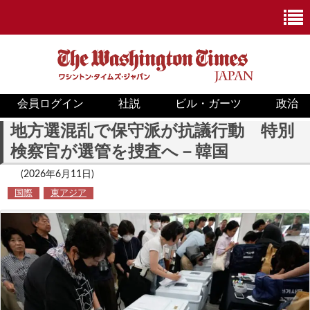
会員ログイン
社説
ビル・ガーツ
政治
ニュース
地方選混乱で保守派が抗議行動 特別
検察官が選管を捜査へ－韓国
政治
(2026年6月11日)
ホワイトハウス
国際
東アジア
COVID-19
米国内
国際