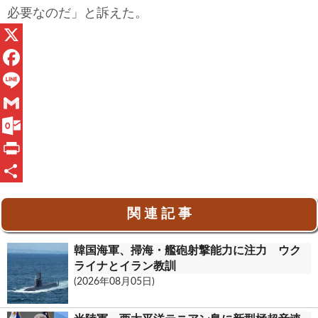
必要なのだ」と訴えた。
X
F
a
L
c
i
G
e
n
m
O
b
e
a
u
P
o
i
t
r
共
関 連 記 事
o
l
l
i
有
k
o
n
韓国海軍、掃海・艦砲射撃能力に注力 ウク
o
t
ライナとイラン教訓
(2026年08月05日)
k
.