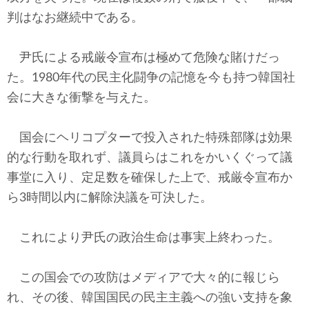
判はなお継続中である。
尹氏による戒厳令宣布は極めて危険な賭けだっ
た。1980年代の民主化闘争の記憶を今も持つ韓国社
会に大きな衝撃を与えた。
国会にヘリコプターで投入された特殊部隊は効果
的な行動を取れず、議員らはこれをかいくぐって議
事堂に入り、定足数を確保した上で、戒厳令宣布か
ら3時間以内に解除決議を可決した。
これにより尹氏の政治生命は事実上終わった。
この国会での攻防はメディアで大々的に報じら
れ、その後、韓国国民の民主主義への強い支持を象