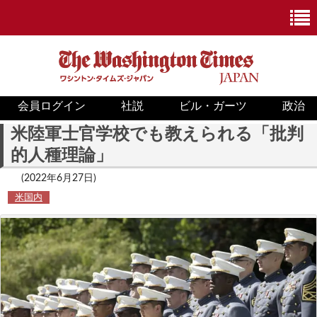
会員ログイン
社説
ビル・ガーツ
政治
ニュース
米陸軍士官学校でも教えられる「批判
的人種理論」
政治
(2022年6月27日)
ホワイトハウス
米国内
COVID-19
米国内
国際