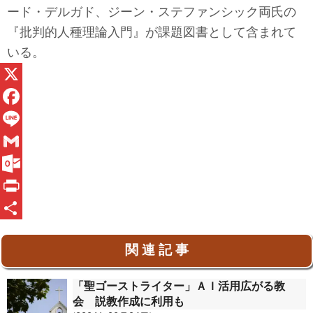
ード・デルガド、ジーン・ステファンシック両氏の
『批判的人種理論入門』が課題図書として含まれて
いる。
X
F
a
L
c
i
G
e
n
m
O
b
e
a
u
P
o
i
t
r
共
関 連 記 事
o
l
l
i
有
k
o
n
「聖ゴーストライター」ＡＩ活用広がる教
o
t
会 説教作成に利用も