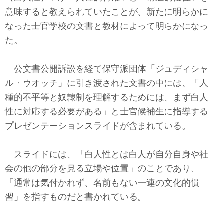
テクノロジー
意味すると教えられていたことが、新たに明らかに
なった士官学校の文書と教材によって明らかになっ
コメンタリー
た。
社説
公文書公開訴訟を経て保守派団体「ジュディシャ
ビル・ガーツ
ル・ウオッチ」に引き渡された文書の中には、「人
種的不平等と奴隷制を理解するためには、まず白人
東アジア
性に対応する必要がある」と士官候補生に指導する
東京発
プレゼンテーションスライドが含まれている。
スライドには、「白人性とは白人が自分自身や社
会の他の部分を見る立場や位置」のことであり、
「通常は気付かれず、名前もない一連の文化的慣
習」を指すものだと書かれている。