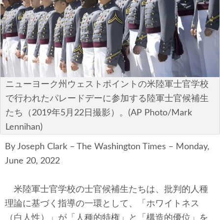
安全保障
ビジネス・経済
カルチャー
ポリシー
ニューヨーク州ウェストポイントの米陸軍士官学校
で行われたパレードデーに参加する陸軍士官候補生
税制・予算
たち（2019年5月22日撮影）。(AP Photo/Mark
Lennihan)
エネルギー・環境
By Joseph Clark – The Washington Times – Monday,
サイバーセキュリティ―
June 20, 2022
航空宇宙・防衛
米陸軍士官学校の士官候補生たちは、批判的人種
国境・移民政策
理論に基づく指導の一環として、「ホワイトネス
（白人性）」が「人種的特権」と「構造的優位」を