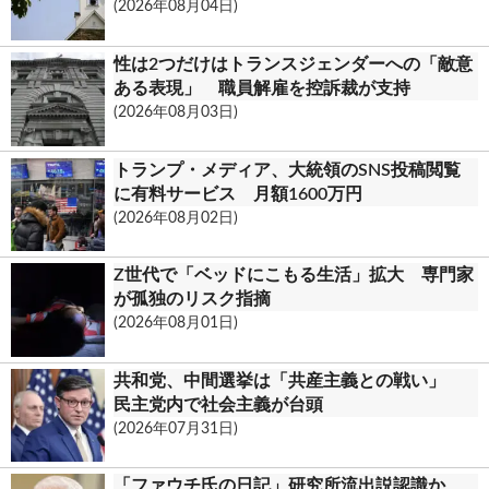
(2026年08月04日)
k
.
性は2つだけはトランスジェンダーへの「敵意
c
ある表現」 職員解雇を控訴裁が支持
(2026年08月03日)
o
m
トランプ・メディア、大統領のSNS投稿閲覧
に有料サービス 月額1600万円
(2026年08月02日)
Z世代で「ベッドにこもる生活」拡大 専門家
が孤独のリスク指摘
(2026年08月01日)
共和党、中間選挙は「共産主義との戦い」
民主党内で社会主義が台頭
(2026年07月31日)
「ファウチ氏の日記」研究所流出説認識か