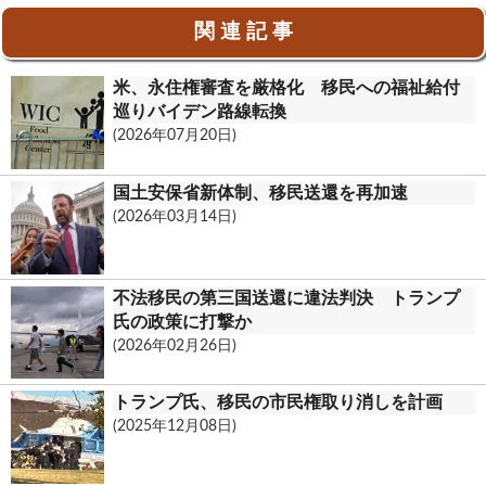
o
i
t
r
共
関 連 記 事
o
l
l
i
有
k
o
n
米、永住権審査を厳格化 移民への福祉給付
o
t
巡りバイデン路線転換
(2026年07月20日)
k
.
国土安保省新体制、移民送還を再加速
c
(2026年03月14日)
o
m
不法移民の第三国送還に違法判決 トランプ
氏の政策に打撃か
(2026年02月26日)
トランプ氏、移民の市民権取り消しを計画
(2025年12月08日)