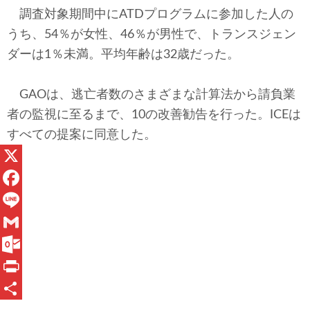
調査対象期間中にATDプログラムに参加した人の
うち、54％が女性、46％が男性で、トランスジェン
ダーは1％未満。平均年齢は32歳だった。
GAOは、逃亡者数のさまざまな計算法から請負業
者の監視に至るまで、10の改善勧告を行った。ICEは
すべての提案に同意した。
X
F
a
L
c
i
G
e
n
m
O
b
e
a
u
P