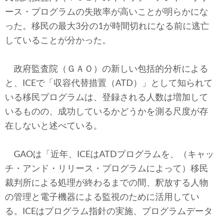
テクノロジー
ース・プログラムの失敗率が高いことが明らかにな
った。移民の最大3分の1が時間切れになる前に逃亡
コメンタリー
していることが分かった。
社説
政府監査院（ＧＡＯ）の新しい包括的分析による
ビル・ガーツ
と、ICEで「収容代替措置（ATD）」として知られて
いる移民プログラムは、登録される人数は増加して
東アジア
いるものの、成功しているかどうかを測る尺度が存
東京発
在しないと述べている。
GAOは「近年、ICEはATDプログラムを、（キャッ
チ・アンド・リリース・プログラムによって）移民
裁判所による処理が終わるまでの間、釈放する人物
の管理と電子機器による監視のために活用してい
る。ICEはプログラム指針の実施、プログラムデータ