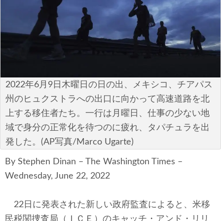
安全保障
ビジネス・経済
カルチャー
ポリシー
2022年6月9日木曜日の日の出、メキシコ、チアパス
州のヒュクストラへの出口に向かって高速道路を北
税制・予算
上する移住者たち。一行は月曜日、仕事の少ない地
域で身分の正常化を待つのに疲れ、タパチュラを出
エネルギー・環境
発した。(AP写真/Marco Ugarte)
サイバーセキュリティ―
By Stephen Dinan – The Washington Times –
Wednesday, June 22, 2022
航空宇宙・防衛
国境・移民政策
22日に発表された新しい政府監査によると、米移
民税関捜査局（ＩＣＥ）のキャッチ・アンド・リリ