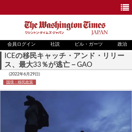
会員ログイン
社説
ビル・ガーツ
政治
ニュース
ICEの移民キャッチ・アンド・リリー
ス、最大33％が逃亡－GAO
政治
(2022年6月29日)
ホワイトハウス
国境・移民政策
COVID-19
米国内
国際