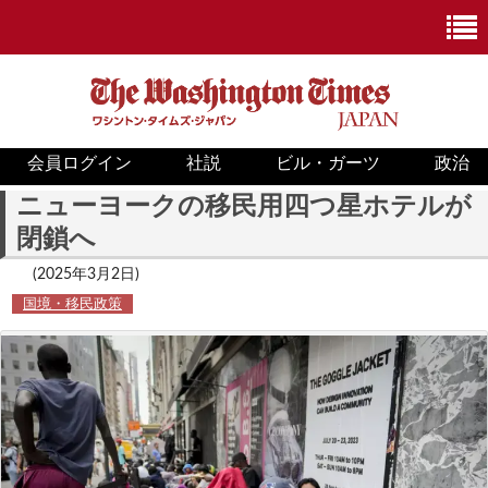
会員ログイン
社説
ビル・ガーツ
政治
ニュース
ニューヨークの移民用四つ星ホテルが
閉鎖へ
政治
(2025年3月2日)
ホワイトハウス
国境・移民政策
COVID-19
米国内
国際