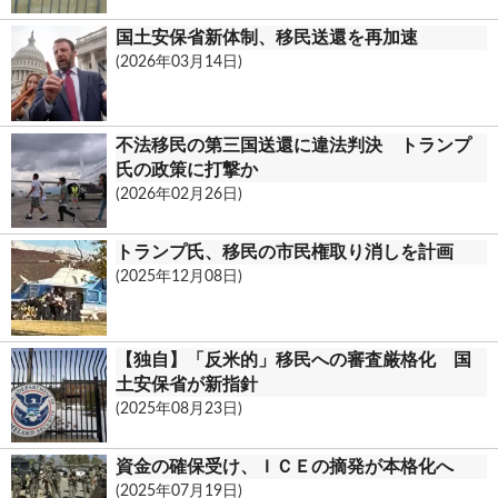
o
国土安保省新体制、移民送還を再加速
m
(2026年03月14日)
不法移民の第三国送還に違法判決 トランプ
氏の政策に打撃か
(2026年02月26日)
トランプ氏、移民の市民権取り消しを計画
(2025年12月08日)
【独自】「反米的」移民への審査厳格化 国
土安保省が新指針
(2025年08月23日)
資金の確保受け、ＩＣＥの摘発が本格化へ
(2025年07月19日)