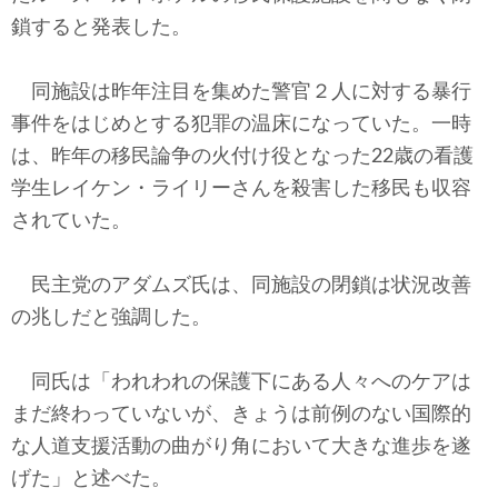
テクノロジー
鎖すると発表した。
コメンタリー
同施設は昨年注目を集めた警官２人に対する暴行
社説
事件をはじめとする犯罪の温床になっていた。一時
は、昨年の移民論争の火付け役となった22歳の看護
ビル・ガーツ
学生レイケン・ライリーさんを殺害した移民も収容
されていた。
東アジア
東京発
民主党のアダムズ氏は、同施設の閉鎖は状況改善
の兆しだと強調した。
同氏は「われわれの保護下にある人々へのケアは
まだ終わっていないが、きょうは前例のない国際的
な人道支援活動の曲がり角において大きな進歩を遂
げた」と述べた。