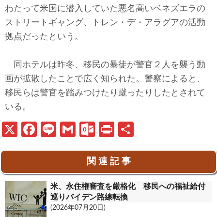
わたって米国に潜入していた悪名高いベネズエラの
ストリートギャング、トレン・デ・アラグアの活動
拠点だったという。
同ホテルは昨冬、移民の暴徒が警官２人を襲う動
画が拡散したことで広く知られた。警察によると、
移民らは警官を踏みつけたり蹴ったりしたとされて
いる。
X
Fa
Li
G
O
Pr
共
ce
n
m
ut
in
有
b
e
ail
lo
t
関 連 記 事
o
o
米、永住権審査を厳格化 移民への福祉給付
o
k.
巡りバイデン路線転換
k
c
(2026年07月20日)