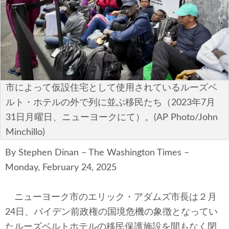
安全保障
ビジネス・経済
カルチャー
ポリシー
市によって仮設住宅として使用されているルーズベ
ルト・ホテルの外で列に並ぶ移民たち（2023年7月
税制・予算
31日月曜日、ニューヨークにて）。(AP Photo/John
Minchillo)
エネルギー・環境
By Stephen Dinan – The Washington Times –
サイバーセキュリティ―
Monday, February 24, 2025
航空宇宙・防衛
ニューヨーク市のエリック・アダムズ市長は２月
国境・移民政策
24日、バイデン前政権の国境危機の象徴となってい
たルーズベルトホテルの移民保護施設を間もなく閉