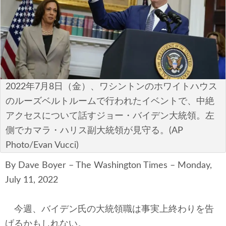
安全保障
ビジネス・経済
カルチャー
ポリシー
2022年7月8日（金）、ワシントンのホワイトハウス
のルーズベルトルームで行われたイベントで、中絶
税制・予算
アクセスについて話すジョー・バイデン大統領。左
側でカマラ・ハリス副大統領が見守る。(AP
エネルギー・環境
Photo/Evan Vucci)
サイバーセキュリティ―
By Dave Boyer – The Washington Times – Monday,
July 11, 2022
航空宇宙・防衛
国境・移民政策
今週、バイデン氏の大統領職は事実上終わりを告
げるかもしれない。