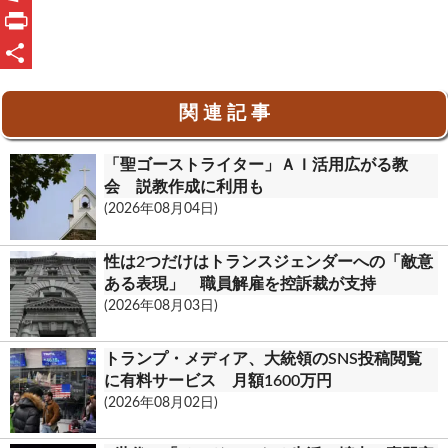
e
n
m
O
b
e
a
u
P
o
i
t
r
共
関 連 記 事
o
l
l
i
有
k
o
n
「聖ゴーストライター」ＡＩ活用広がる教
o
t
会 説教作成に利用も
(2026年08月04日)
k
.
性は2つだけはトランスジェンダーへの「敵意
c
ある表現」 職員解雇を控訴裁が支持
(2026年08月03日)
o
m
トランプ・メディア、大統領のSNS投稿閲覧
に有料サービス 月額1600万円
(2026年08月02日)