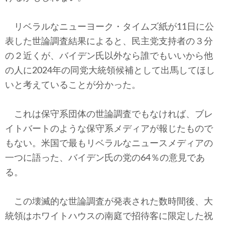
テクノロジー
リベラルなニューヨーク・タイムズ紙が11日に公
コメンタリー
表した世論調査結果によると、民主党支持者の３分
社説
の２近くが、バイデン氏以外なら誰でもいいから他
の人に2024年の同党大統領候補として出馬してほし
ビル・ガーツ
いと考えていることが分かった。
東アジア
これは保守系団体の世論調査でもなければ、ブレ
東京発
イトバートのような保守系メディアが報じたもので
もない。米国で最もリベラルなニュースメディアの
一つに語った、バイデン氏の党の64％の意見であ
る。
この壊滅的な世論調査が発表された数時間後、大
統領はホワイトハウスの南庭で招待客に限定した祝