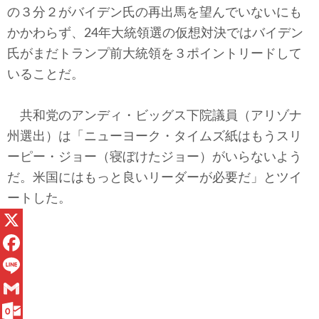
の３分２がバイデン氏の再出馬を望んでいないにも
かかわらず、24年大統領選の仮想対決ではバイデン
氏がまだトランプ前大統領を３ポイントリードして
いることだ。
共和党のアンディ・ビッグス下院議員（アリゾナ
州選出）は「ニューヨーク・タイムズ紙はもうスリ
ーピー・ジョー（寝ぼけたジョー）がいらないよう
だ。米国にはもっと良いリーダーが必要だ」とツイ
ートした。
X
F
a
L
c
i
G