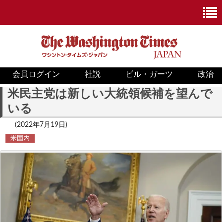
会員ログイン
社説
ビル・ガーツ
政治
ニュース
米民主党は新しい大統領候補を望んで
いる
政治
(2022年7月19日)
ホワイトハウス
米国内
COVID-19
米国内
国際