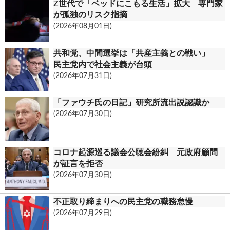
Z世代で「ベッドにこもる生活」拡大 専門家
が孤独のリスク指摘
(2026年08月01日)
共和党、中間選挙は「共産主義との戦い」
民主党内で社会主義が台頭
(2026年07月31日)
「ファウチ氏の日記」研究所流出説認識か
(2026年07月30日)
コロナ起源巡る議会公聴会紛糾 元政府顧問
が証言を拒否
(2026年07月30日)
不正取り締まりへの民主党の職務怠慢
(2026年07月29日)