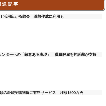
 連 記 事
Ｉ活用広がる教会 説教作成に利用も
ェンダーへの「敵意ある表現」 職員解雇を控訴裁が支持
のSNS投稿閲覧に有料サービス 月額1600万円