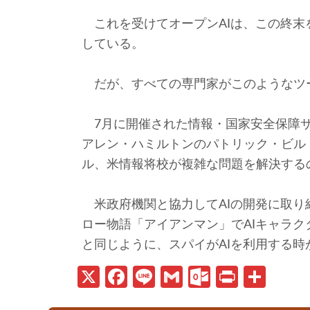
これを受けてオープンAIは、この終末
している。
だが、すべての専門家がこのようなツ
7月に開催された情報・国家安全保障サ
アレン・ハミルトンのパトリック・ビル
ル、米情報将校が複雑な問題を解決する
米政府機関と協力してAIの開発に取り
ロー物語「アイアンマン」でAIキャラ
と同じように、スパイがAIを利用する
X
Fa
Li
G
O
Pr
共
ce
n
m
ut
in
有