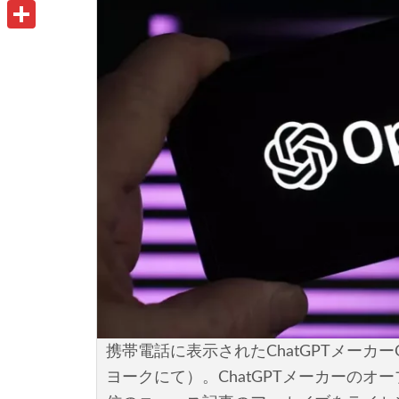
u
o
P
i
t
o
r
共
l
l
k
i
有
o
n
o
t
k
.
c
o
m
携帯電話に表示されたChatGPTメーカーO
ヨークにて）。ChatGPTメーカーのオ