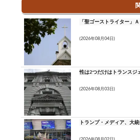
b
e
ail
lo
t
関
o
o
「聖ゴーストライター」Ａ
o
k.
k
c
(2026年08月04日)
o
m
性は2つだけはトランスジ
(2026年08月03日)
トランプ・メディア、大統領
(2026年08月02日)