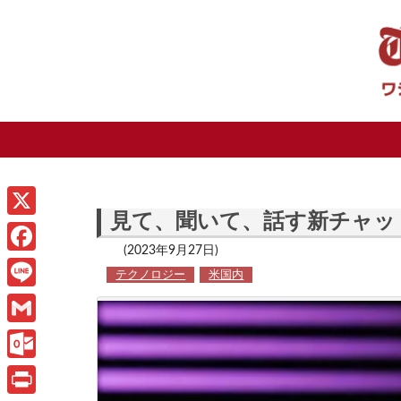
見て、聞いて、話す新チャット
X
(2023年9月27日)
F
テクノロジー
米国内
a
L
c
i
G
e
n
m
O
b
e
a