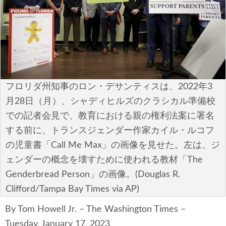
安全保障
ビジネス・経済
カルチャー
ポリシー
フロリダ州知事のロン・デサンティスは、2022年3
月28日（月）、シャディヒルズのクラシカル準備校
税制・予算
での記者会見で、教育における親の権利法案に署名
する前に、トランスジェンダー作家カイル・ルコフ
エネルギー・環境
の児童書「Call Me Max」の画像を見せた。左は、ジ
サイバーセキュリティ―
ェンダーの概念を壊すために使われる教材「The
Genderbread Person」の画像。(Douglas R.
航空宇宙・防衛
Clifford/Tampa Bay Times via AP)
国境・移民政策
By Tom Howell Jr. – The Washington Times –
Tuesday, January 17, 2023