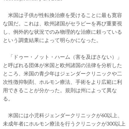
テクノロジー
米国は子供が性転換治療を受けることに最も寛容
コメンタリー
な国だ。これは、欧州諸国がセラピーを再び重要視
社説
し、例外的な状況でのみ物理的な治療に頼っている
という調査結果によって明らかになった。
ビル・ガーツ
「ドゥー・ノット・ハーム（害を及ぼさない）」
東アジア
と呼ばれる団体が米国と欧州諸国の法律を分析した
東京発
ところ、米国の青少年はジェンダークリニックや二
次性徴抑制剤、ホルモン療法、手術をより広範に利
用できることが分かった。規則は州によって異な
る。
米国には小児科ジェンダークリニックが60以上、
未成年者にホルモン療法を行うクリニックが300以上