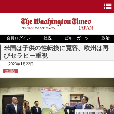
会員ログイン
社説
ビル・ガーツ
政治
ニュース
米国は子供の性転換に寛容、欧州は再
びセラピー重視
政治
(2023年1月22日)
ホワイトハウス
米国内
COVID-19
米国内
国際