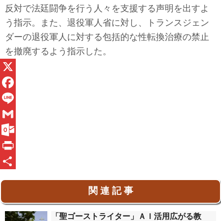
反対で法廷闘争を行う人々を支援する声明を出すよ
う指示。また、退役軍人省に対し、トランスジェン
ダーの退役軍人に対する包括的な性転換治療の禁止
を撤廃するよう指示した。
X
F
a
L
c
i
G
e
n
m
O
b
e
a
u
P
o
i
t
r
共
関 連 記 事
o
l
l
i
有
k
o
n
「聖ゴーストライター」ＡＩ活用広がる教