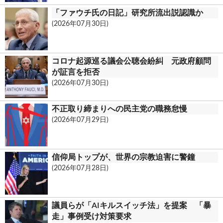
「ファウチ氏の日記」研究所流出説認識か
(2026年07月30日)
コロナ起源巡る議会公聴会紛糾 元政府顧問
が証言を拒否
(2026年07月30日)
不正取り締まりへの民主党の職務怠慢
(2026年07月29日)
信仰局トップが、世界の宗教迫害に警鐘
(2026年07月28日)
議員らが「AIキルスイッチ法」を提案 「暴
走」事例受け対策要求