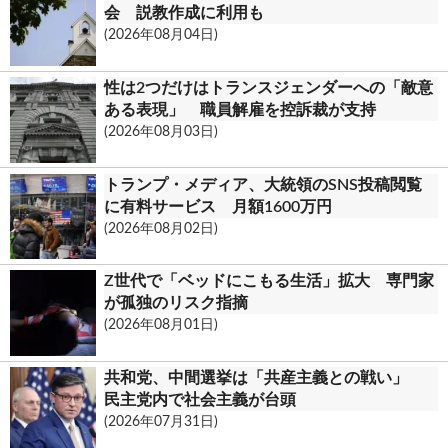
o
t
会 説教作成に利用も
(2026年08月04日)
k
.
性は2つだけはトランスジェンダーへの「敵意
c
ある表現」 職員解雇を控訴裁が支持
(2026年08月03日)
o
m
トランプ・メディア、大統領のSNS投稿閲覧
に有料サービス 月額1600万円
(2026年08月02日)
Z世代で「ベッドにこもる生活」拡大 専門家
が孤独のリスク指摘
(2026年08月01日)
共和党、中間選挙は「共産主義との戦い」
民主党内で社会主義が台頭
(2026年07月31日)