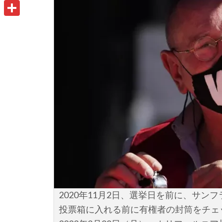
u
o
P
i
t
o
r
共
l
l
k
i
有
o
n
o
t
k
.
c
o
m
2020年11月2日、選挙日を前に、サ
投票箱に入れる前に有権者の封筒をチェ