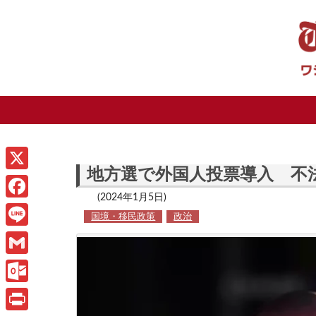
地方選で外国人投票導入 不
X
(2024年1月5日)
F
国境・移民政策
政治
a
L
c
i
G
e
n
m
O
b
e
a