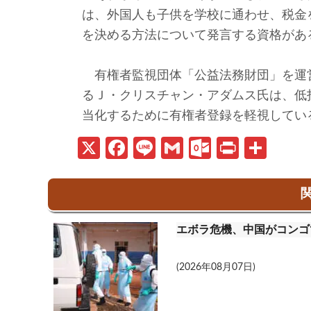
は、外国人も子供を学校に通わせ、税金
を決める方法について発言する資格があ
有権者監視団体「公益法務財団」を運
るＪ・クリスチャン・アダムス氏は、低
当化するために有権者登録を軽視してい
X
Fa
Li
G
O
Pr
共
ce
n
m
ut
in
有
b
e
ail
lo
t
関
o
o
エボラ危機、中国がコンゴ
o
k.
k
c
(2026年08月07日)
o
m