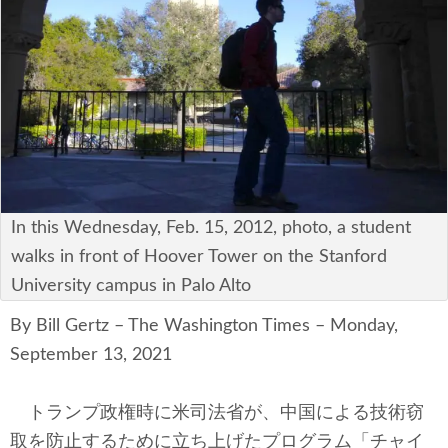
安全保障
ビジネス・経済
カルチャー
ポリシー
税制・予算
In this Wednesday, Feb. 15, 2012, photo, a student
walks in front of Hoover Tower on the Stanford
エネルギー・環境
University campus in Palo Alto
サイバーセキュリティ―
By Bill Gertz – The Washington Times – Monday,
September 13, 2021
航空宇宙・防衛
国境・移民政策
トランプ政権時に米司法省が、中国による技術窃
取を防止するために立ち上げたプログラム「チャイ