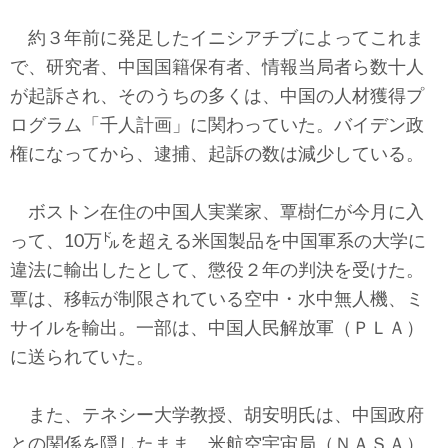
約３年前に発足したイニシアチブによってこれま
で、研究者、中国国籍保有者、情報当局者ら数十人
が起訴され、そのうちの多くは、中国の人材獲得プ
ログラム「千人計画」に関わっていた。バイデン政
権になってから、逮捕、起訴の数は減少している。
ボストン在住の中国人実業家、覃樹仁が今月に入
って、10万㌦を超える米国製品を中国軍系の大学に
違法に輸出したとして、懲役２年の判決を受けた。
覃は、移転が制限されている空中・水中無人機、ミ
サイルを輸出。一部は、中国人民解放軍（ＰＬＡ）
に送られていた。
また、テネシー大学教授、胡安明氏は、中国政府
との関係を隠したまま、米航空宇宙局（ＮＡＳＡ）