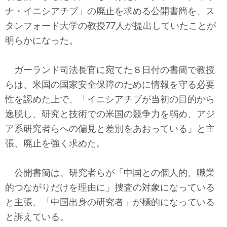
テクノロジー
ナ・イニシアチブ」の廃止を求める公開書簡を、ス
タンフォード大学の教授77人が提出していたことが
コメンタリー
明らかになった。
社説
ガーランド司法長官に宛てた８日付の書簡で教授
ビル・ガーツ
らは、米国の国家安全保障のために情報を守る必要
性を認めた上で、「イニシアチブが当初の目的から
東アジア
逸脱し、研究と技術での米国の競争力を弱め、アジ
東京発
ア系研究者らへの偏見と差別をあおっている」と主
張、廃止を強く求めた。
公開書簡は、研究者らが「中国との個人的、職業
的つながりだけを理由に」捜査の対象になっている
と主張、「中国出身の研究者」が標的になっている
と訴えている。