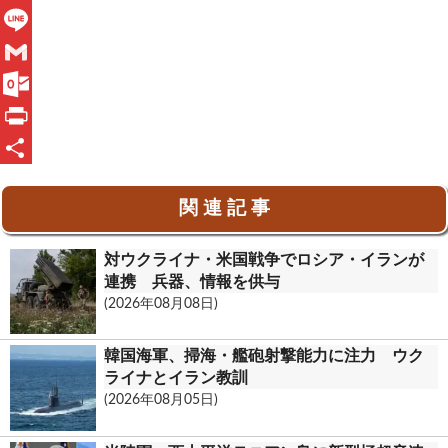
F
a
L
c
i
G
e
n
m
O
b
e
a
u
P
o
i
t
r
共
関 連 記 事
o
l
l
i
有
k
o
n
対ウクライナ・米国戦争でロシア・イランが
o
t
連携 兵器、情報を供与
(2026年08月08日)
k
.
韓国海軍、掃海・艦砲射撃能力に注力 ウク
c
ライナとイラン教訓
(2026年08月05日)
o
m