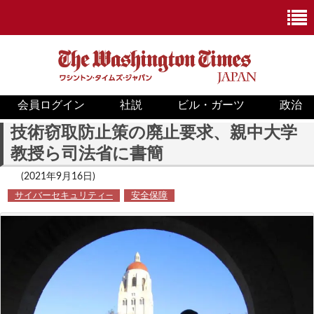
会員ログイン
社説
ビル・ガーツ
政治
ニュース
技術窃取防止策の廃止要求、親中大学
教授ら司法省に書簡
政治
(2021年9月16日)
ホワイトハウス
サイバーセキュリティ―
安全保障
COVID-19
米国内
国際