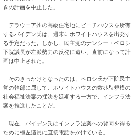
テクノロジー
きの計画を中止した。
コメンタリー
デラウェア州の高級住宅地にビーチハウスを所有
社説
するバイデン氏は、週末にホワイトハウスを出発す
る予定だった。しかし、民主党のナンシー・ペロシ
ビル・ガーツ
下院議長が左派勢力の反発に遭い、直前になって計
画は中止された。
東アジア
東京発
そのきっかけとなったのは、ペロシ氏が下院民主
党の幹部に屈して、ホワイトハウスの数兆㌦規模の
社会福祉法案の採決を延期する一方で、インフラ法
案を推進したことだ。
現在、バイデン氏はインフラ法案への賛同を得る
ために極左議員に直接電話をかけている。