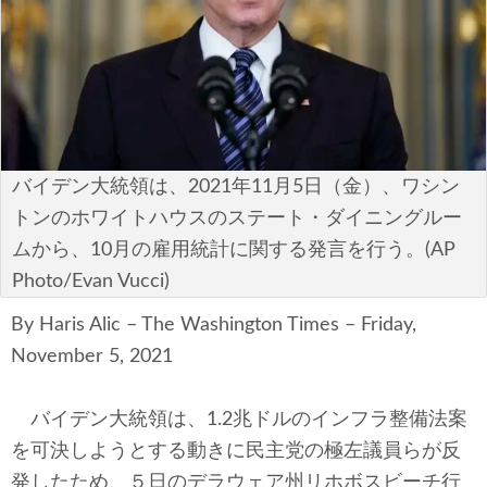
安全保障
ビジネス・経済
カルチャー
ポリシー
バイデン大統領は、2021年11月5日（金）、ワシン
トンのホワイトハウスのステート・ダイニングルー
税制・予算
ムから、10月の雇用統計に関する発言を行う。(AP
Photo/Evan Vucci)
エネルギー・環境
By Haris Alic – The Washington Times – Friday,
サイバーセキュリティ―
November 5, 2021
航空宇宙・防衛
バイデン大統領は、1.2兆ドルのインフラ整備法案
国境・移民政策
を可決しようとする動きに民主党の極左議員らが反
発したため、５日のデラウェア州リホボスビーチ行