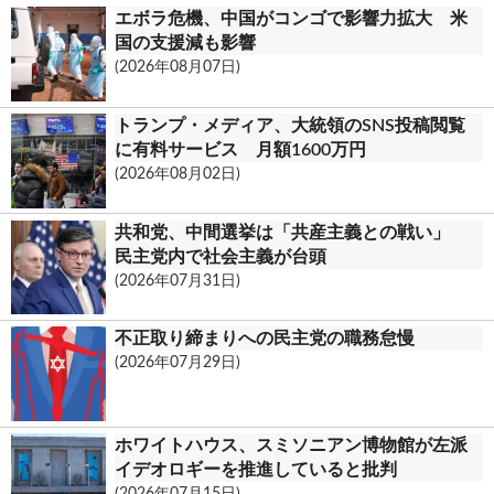
k
o
n
エボラ危機、中国がコンゴで影響力拡大 米
o
t
国の支援減も影響
(2026年08月07日)
k
.
トランプ・メディア、大統領のSNS投稿閲覧
c
に有料サービス 月額1600万円
(2026年08月02日)
o
m
共和党、中間選挙は「共産主義との戦い」
民主党内で社会主義が台頭
(2026年07月31日)
不正取り締まりへの民主党の職務怠慢
(2026年07月29日)
ホワイトハウス、スミソニアン博物館が左派
イデオロギーを推進していると批判
(2026年07月15日)