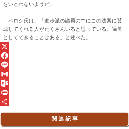
をいとわないようだ。
ペロシ氏は、「進歩派の議員の中にこの法案に賛
成してくれる人がたくさんいると思っている。議長
としてできることはある」と述べた。
X
F
a
L
c
i
G
e
n
m
O
b
e
a
u
P
o
i
t
r
共
関 連 記 事
o
l
l
i
有