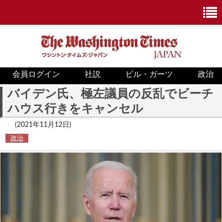
会員ログイン
社説
ビル・ガーツ
政治
ニュース
バイデン氏、極左議員の反乱でビーチ
ハウス行きをキャンセル
政治
(2021年11月12日)
ホワイトハウス
政治
COVID-19
米国内
国際