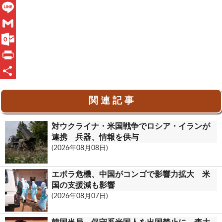
F
a
L
c
i
G
e
n
m
O
b
e
a
u
P
o
i
t
r
共
関 連 記 事
o
l
l
i
有
k
o
n
対ウクライナ・米国戦争でロシア・イランが
o
t
連携 兵器、情報を供与
(2026年08月08日)
k
.
エボラ危機、中国がコンゴで影響力拡大 米
c
国の支援減も影響
(2026年08月07日)
o
m