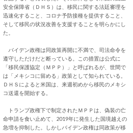
テクノロジー
安全保障省（ＤＨＳ）は、移民に関する法廷審理を
迅速化すること、コロナ予防接種を提供すること、
コメンタリー
そして移民の状況改善を支援することを明らかにし
社説
た。
ビル・ガーツ
バイデン政権は同政策再開に不満で、司法命令を
遵守しただけだと断っている。この措置は公式に
東アジア
「移民保護協定（ＭＰＰ）」と呼ばれるが、世間で
東京発
は「メキシコに留める」政策として知られている。
ＤＨＳによると米国は、来週初めから移民のメキシ
コ送還を開始する。
トランプ政権下で制定されたＭＰＰは、偽装の亡
命申請を食い止めて、2019年に発生した国境越えの
急増を抑制した。しかしバイデン政権は同政策が移