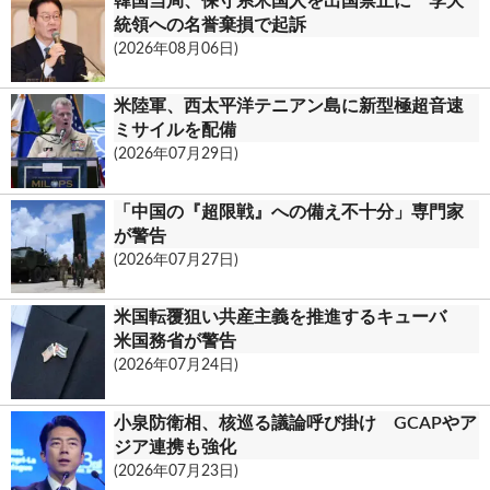
韓国当局、保守系米国人を出国禁止に 李大
統領への名誉棄損で起訴
(2026年08月06日)
米陸軍、西太平洋テニアン島に新型極超音速
ミサイルを配備
(2026年07月29日)
「中国の『超限戦』への備え不十分」専門家
が警告
(2026年07月27日)
米国転覆狙い共産主義を推進するキューバ
米国務省が警告
(2026年07月24日)
小泉防衛相、核巡る議論呼び掛け GCAPやア
ジア連携も強化
(2026年07月23日)