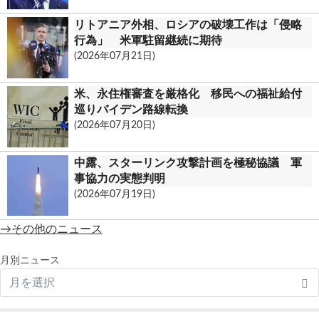
リトアニア外相、ロシアの破壊工作は「侵略
行為」 米軍駐留継続に期待
(2026年07月21日)
米、永住権審査を厳格化 移民への福祉給付
巡りバイデン路線転換
(2026年07月20日)
中露、スターリンク攻撃計画を極秘協議 軍
事協力の実態判明
(2026年07月19日)
→その他のニュース
月別ニュース