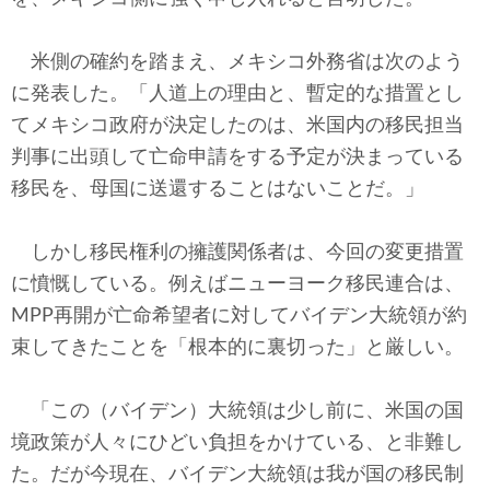
米側の確約を踏まえ、メキシコ外務省は次のよう
に発表した。「人道上の理由と、暫定的な措置とし
てメキシコ政府が決定したのは、米国内の移民担当
判事に出頭して亡命申請をする予定が決まっている
移民を、母国に送還することはないことだ。」
しかし移民権利の擁護関係者は、今回の変更措置
に憤慨している。例えばニューヨーク移民連合は、
MPP再開が亡命希望者に対してバイデン大統領が約
束してきたことを「根本的に裏切った」と厳しい。
「この（バイデン）大統領は少し前に、米国の国
境政策が人々にひどい負担をかけている、と非難し
た。だが今現在、バイデン大統領は我が国の移民制