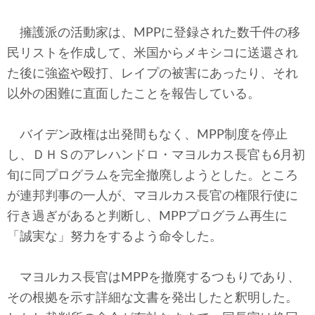
擁護派の活動家は、MPPに登録された数千件の移
民リストを作成して、米国からメキシコに送還され
た後に強盗や殴打、レイプの被害にあったり、それ
以外の困難に直面したことを報告している。
バイデン政権は出発間もなく、MPP制度を停止
し、ＤＨＳのアレハンドロ・マヨルカス長官も6月初
旬に同プログラムを完全撤廃しようとした。ところ
が連邦判事の一人が、マヨルカス長官の権限行使に
行き過ぎがあると判断し、MPPプログラム再生に
「誠実な」努力をするよう命令した。
マヨルカス長官はMPPを撤廃するつもりであり、
その根拠を示す詳細な文書を発出したと釈明した。