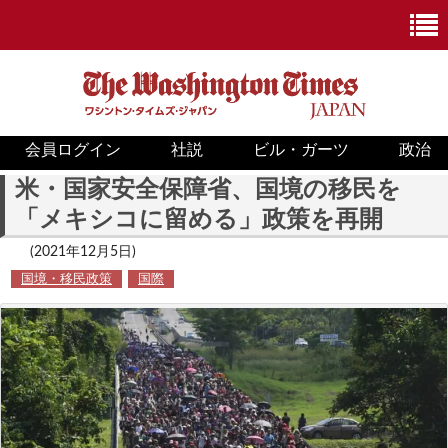
会員ログイン
社説
ビル・ガーツ
政治
ニュース
米・国家安全保障省、国境の移民を
「メキシコに留める」政策を再開
政治
(2021年12月5日)
ホワイトハウス
国境・移民政策
国際
COVID-19
米国内
国際