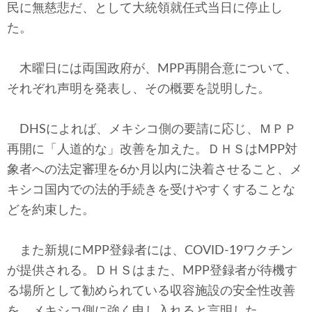
民に無慈悲だ、として大統領就任式当日に停止し
た。
木曜日には両国政府が、MPP再開合意について、
それぞれ声明を発表し、その概要を説明した。
DHSによれば、メキシコ側の要請に応じ、ＭＰＰ
再開に「人道的な」改善を加えた。ＤＨＳはMPP対
象者への法定審理を6か月以内に決着させること、メ
キシコ国内での法的手続きを受けやすくすることな
どを約束した。
また新規にMPP登録者には、COVID-19ワクチン
が提供される。ＤＨＳはまた、MPP登録者が待機す
る場所として勧められている収容施設の安全性改善
を、メキシコ側に強く申し入れると言明した。