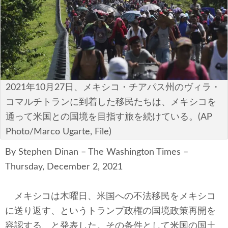
安全保障
ビジネス・経済
カルチャー
ポリシー
2021年10月27日、メキシコ・チアパス州のヴィラ・
コマルチトランに到着した移民たちは、メキシコを
税制・予算
通って米国との国境を目指す旅を続けている。(AP
Photo/Marco Ugarte, File)
エネルギー・環境
By Stephen Dinan – The Washington Times –
サイバーセキュリティ―
Thursday, December 2, 2021
航空宇宙・防衛
メキシコは木曜日、米国への不法移民をメキシコ
国境・移民政策
に送り返す、というトランプ政権の国境政策再開を
容認する、と発表した。その条件として米国の国土