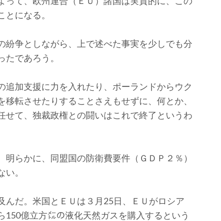
よって、欧州連合（ＥＵ）諸国は実質的に、この
ことになる。
の紛争としながら、上で述べた事実を少しでも分
ったであろう。
の追加支援に力を入れたり、ポーランドからウク
を移転させたりすることさえもせずに、何とか、
任せて、独裁政権との闘いはこれで終了というわ
、明らかに、同盟国の防衛費要件（ＧＤＰ２％）
ない。
んだ。米国とＥＵは３月25日、ＥＵがロシア
ら150億立方㍍の液化天然ガスを購入するという