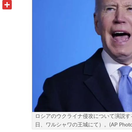
u
o
P
i
t
o
r
共
l
l
k
i
有
o
n
o
t
k
.
c
o
m
ロシアのウクライナ侵攻について演説する
日、ワルシャワの王城にて）。(AP Photo/Ev