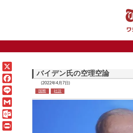
バイデン氏の空理空論
X
(2022年4月7日)
F
国際
社説
a
L
c
i
G
e
n
m
O
b
e
a