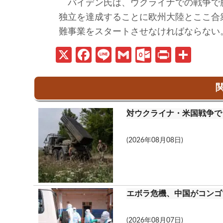
バイデン氏は、ウクライナでの戦争で
独立を達成することに欧州大陸とここ合
難事業をスタートさせなければならない
X
Fa
Li
G
O
Pr
共
ce
n
m
ut
in
有
b
e
ail
lo
t
関
o
o
対ウクライナ・米国戦争で
o
k.
k
c
(2026年08月08日)
o
m
エボラ危機、中国がコンゴ
(2026年08月07日)