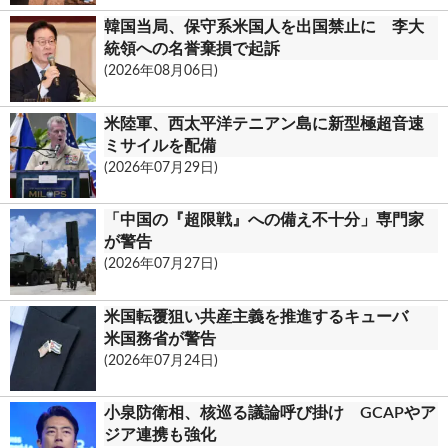
.
韓国当局、保守系米国人を出国禁止に 李大
c
統領への名誉棄損で起訴
(2026年08月06日)
o
m
米陸軍、西太平洋テニアン島に新型極超音速
ミサイルを配備
(2026年07月29日)
「中国の『超限戦』への備え不十分」専門家
が警告
(2026年07月27日)
米国転覆狙い共産主義を推進するキューバ
米国務省が警告
(2026年07月24日)
小泉防衛相、核巡る議論呼び掛け GCAPやア
ジア連携も強化