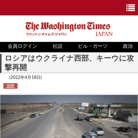
会員ログイン
社説
ビル・ガーツ
政治
ニュース
ロシアはウクライナ西部、キーウに攻
撃再開
政治
(2022年4月18日)
ホワイトハウス
国際
COVID-19
米国内
国際