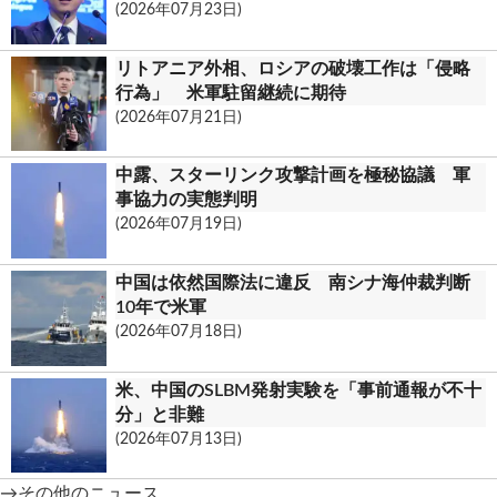
(2026年07月23日)
リトアニア外相、ロシアの破壊工作は「侵略
行為」 米軍駐留継続に期待
(2026年07月21日)
中露、スターリンク攻撃計画を極秘協議 軍
事協力の実態判明
(2026年07月19日)
中国は依然国際法に違反 南シナ海仲裁判断
10年で米軍
(2026年07月18日)
米、中国のSLBM発射実験を「事前通報が不十
分」と非難
(2026年07月13日)
→その他のニュース