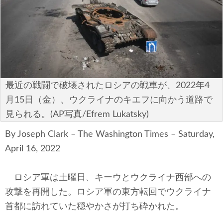
安全保障
ビジネス・経済
カルチャー
ポリシー
最近の戦闘で破壊されたロシアの戦車が、2022年4
月15日（金）、ウクライナのキエフに向かう道路で
税制・予算
見られる。(AP写真/Efrem Lukatsky)
エネルギー・環境
By Joseph Clark – The Washington Times – Saturday,
April 16, 2022
サイバーセキュリティ―
ロシア軍は土曜日、キーウとウクライナ西部への
航空宇宙・防衛
攻撃を再開した。ロシア軍の東方転回でウクライナ
国境・移民政策
首都に訪れていた穏やかさが打ち砕かれた。