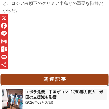
と、ロシア占領下のクリミア半島との重要な陸橋だ
からだ。
X
F
a
L
c
i
G
e
n
m
O
b
e
a
u
P
o
i
t
r
共
関 連 記 事
o
l
l
i
有
k
o
n
エボラ危機、中国がコンゴで影響力拡大 米
o
t
国の支援減も影響
(2026年08月07日)
k