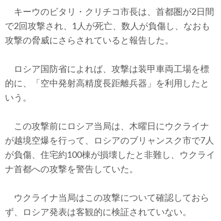
テクノロジー
キーウのビタリ・クリチコ市長は、首都圏が2日間
で2回攻撃され、1人が死亡、数人が負傷し、なおも
コメンタリー
攻撃の脅威にさらされていると報告した。
社説
ロシア国防省によれば、攻撃は装甲車両工場を標
ビル・ガーツ
的に、「空中発射高精度長距離兵器」を利用したと
いう。
東アジア
東京発
この攻撃前にロシア当局は、木曜日にウクライナ
が越境空爆を行って、ロシアのブリャンスク市で7人
が負傷、住宅約100棟が損壊したと非難し、ウクライ
ナ首都への攻撃を警告していた。
ウクライナ当局はこの攻撃について確認しておら
ず、ロシア発表は客観的に検証されていない。