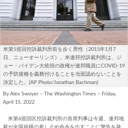
安全保障
ビジネス・経済
カルチャー
ポリシー
米第5巡回控訴裁判所前を歩く男性（2015年1月7
日、ニューオーリンズ）。米連邦控訴裁判所は、ジ
税制・予算
ョー・バイデン大統領の政権が連邦職員にCOVID-19
の予防接種を義務付けることを当面認めないことを
エネルギー・環境
決定した。(AP Photo/Jonathan Bachman)
サイバーセキュリティ―
By Alex Swoyer – The Washington Times – Friday,
April 15, 2022
航空宇宙・防衛
国境・移民政策
米第6巡回区控訴裁判所の首席判事は今週、連邦地
裁が全国規模の差し止め命令を出すことに警告を発