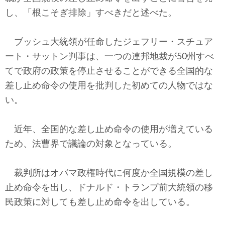
テクノロジー
し、「根こそぎ排除」すべきだと述べた。
コメンタリー
ブッシュ大統領が任命したジェフリー・スチュア
社説
ート・サットン判事は、一つの連邦地裁が50州すべ
てで政府の政策を停止させることができる全国的な
ビル・ガーツ
差し止め命令の使用を批判した初めての人物ではな
い。
東アジア
東京発
近年、全国的な差し止め命令の使用が増えている
ため、法曹界で議論の対象となっている。
裁判所はオバマ政権時代に何度か全国規模の差し
止め命令を出し、ドナルド・トランプ前大統領の移
民政策に対しても差し止め命令を出している。