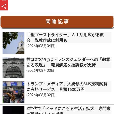
b
e
a
u
P
o
i
t
r
共
関 連 記 事
o
l
l
i
有
k
o
n
「聖ゴーストライター」ＡＩ活用広がる教
o
t
会 説教作成に利用も
(2026年08月04日)
k
.
性は2つだけはトランスジェンダーへの「敵意
c
ある表現」 職員解雇を控訴裁が支持
(2026年08月03日)
o
m
トランプ・メディア、大統領のSNS投稿閲覧
に有料サービス 月額1600万円
(2026年08月02日)
Z世代で「ベッドにこもる生活」拡大 専門家