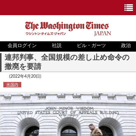
会員ログイン
社説
ビル・ガーツ
政治
ニュース
連邦判事、全国規模の差し止め命令の
撤廃を要請
政治
(2022年4月20日)
ホワイトハウス
米国内
COVID-19
米国内
国際