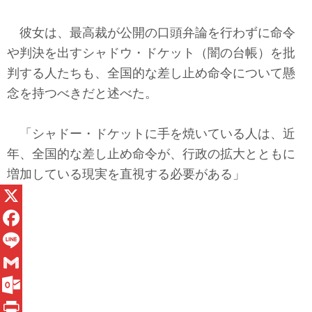
彼女は、最高裁が公開の口頭弁論を行わずに命令
や判決を出すシャドウ・ドケット（闇の台帳）を批
判する人たちも、全国的な差し止め命令について懸
念を持つべきだと述べた。
「シャドー・ドケットに手を焼いている人は、近
年、全国的な差し止め命令が、行政の拡大とともに
増加している現実を直視する必要がある」
X
F
a
L
c
i
G
e
n
m
O