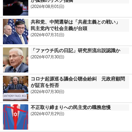
が孤独のリスク指摘
(2026年08月01日)
共和党、中間選挙は「共産主義との戦い」
民主党内で社会主義が台頭
(2026年07月31日)
「ファウチ氏の日記」研究所流出説認識か
(2026年07月30日)
コロナ起源巡る議会公聴会紛糾 元政府顧問
が証言を拒否
(2026年07月30日)
不正取り締まりへの民主党の職務怠慢
(2026年07月29日)