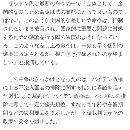
サットン氏は最新の命令の中で「全体として、全
国的な差し止め命令は法の支配にとって良いもので
はない。このような全国的な差し止め命令は、抑制
されないまま放置され、国家的に重要な問題に対処
するための議論を行う際の習慣のようになってい
る。このような差し止め命令は、一刻も早く個別の
環境に限定されるか、根こそぎ排除されるのが望ま
しい」と指摘している。
この主張のきっかけとなったのは、バイデン政権
による不法入国者の排除に関する指針に異議を唱え
た3州による裁判だ。バイデン政権は、不法移民の排
除に際して一定の優先順位、すなわち年齢や在留期
間などの緩和要因を提示したが、下級裁判所がその
政策の発令を阻止した。