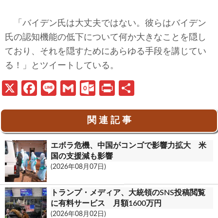
「バイデン氏は大丈夫ではない。彼らはバイデン
氏の認知機能の低下について何か大きなことを隠し
ており、それを隠すためにあらゆる手段を講じてい
る！」とツイートしている。
X
Fa
Li
G
O
Pr
共
ce
n
m
ut
in
有
b
e
ail
lo
t
関 連 記 事
o
o
エボラ危機、中国がコンゴで影響力拡大 米
o
k.
国の支援減も影響
k
c
(2026年08月07日)
o
トランプ・メディア、大統領のSNS投稿閲覧
m
に有料サービス 月額1600万円
(2026年08月02日)