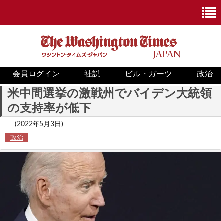
会員ログイン
社説
ビル・ガーツ
政治
ニュース
米中間選挙の激戦州でバイデン大統領
の支持率が低下
政治
(2022年5月3日)
ホワイトハウス
政治
COVID-19
米国内
国際