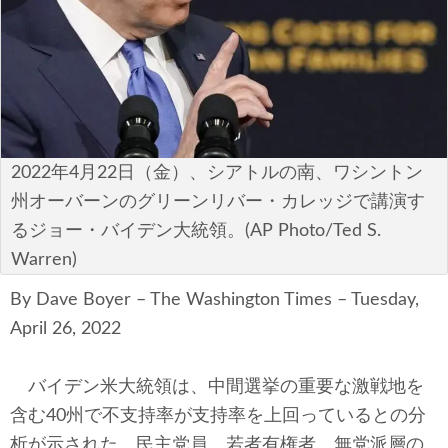
安全保障
ビジネス・経済
カルチャー
ポリシー
2022年4月22日（金）、シアトルの南、ワシントン
州オーバーンのグリーンリバー・カレッジで講演す
税制・予算
るジョー・バイデン大統領。(AP Photo/Ted S.
Warren)
エネルギー・環境
By Dave Boyer – The Washington Times – Tuesday,
サイバーセキュリティ―
April 26, 2022
航空宇宙・防衛
バイデン米大統領は、中間選挙の重要な激戦地を
国境・移民政策
含む40州で不支持率が支持率を上回っているとの分
析が示された。民主党員、若者有権者、無党派層の