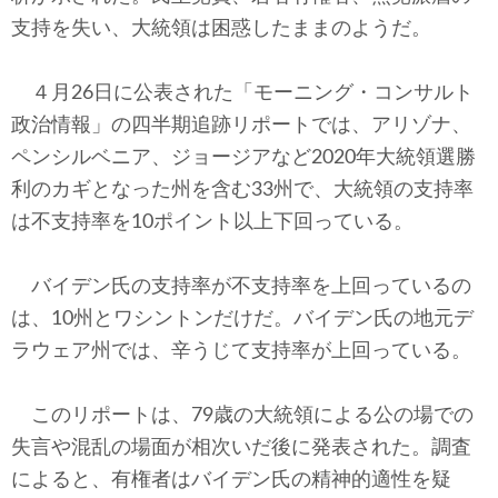
テクノロジー
支持を失い、大統領は困惑したままのようだ。
コメンタリー
４月26日に公表された「モーニング・コンサルト
社説
政治情報」の四半期追跡リポートでは、アリゾナ、
ペンシルベニア、ジョージアなど2020年大統領選勝
ビル・ガーツ
利のカギとなった州を含む33州で、大統領の支持率
は不支持率を10ポイント以上下回っている。
東アジア
東京発
バイデン氏の支持率が不支持率を上回っているの
は、10州とワシントンだけだ。バイデン氏の地元デ
ラウェア州では、辛うじて支持率が上回っている。
このリポートは、79歳の大統領による公の場での
失言や混乱の場面が相次いだ後に発表された。調査
によると、有権者はバイデン氏の精神的適性を疑