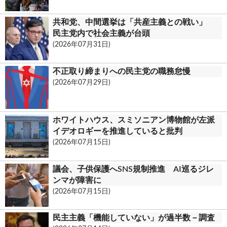
共和党、中間選挙は「共産主義との戦い」
民主党内で社会主義が台頭
(2026年07月31日)
不正取り締まりへの民主党の職務怠慢
(2026年07月29日)
ホワイトハウス、スミソニアン博物館が左派
イデオロギーを推進していると批判
(2026年07月15日)
議会、子供保護へSNS規制推進 AI巡るジレ
ンマが障害に
(2026年07月15日)
民主主義「機能していない」が過半数－調査