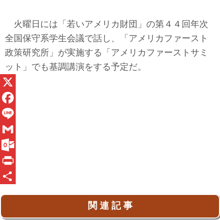
火曜日には「若いアメリカ財団」の第４４回年次
全国保守系学生会議で話し、「アメリカファースト
政策研究所」が実施する「アメリカファーストサミ
ット」でも基調講演をする予定だ。
X
F
a
L
c
i
G
e
n
m
O
b
e
a
u
P
o
i
t
r
共
関 連 記 事
o
l
l
i
有