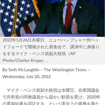
安全保障
ビジネス・経済
カルチャー
ポリシー
2022年5月26日木曜日、ニューハンプシャー州ベッ
ドフォードで開催された昼食会で、講演中に身振り
税制・予算
をするマイク・ペンス前副大統領（AP
Photo/Charles Krupa）。
エネルギー・環境
By Seth McLaughlin – The Washington Times –
サイバーセキュリティ―
Wednesday, July 20, 2022
航空宇宙・防衛
マイク・ペンス前副大統領は水曜日、合衆国議会
国境・移民政策
で共和党の同僚議員から温かい歓迎を受け、2020年
の選挙結果を認証する、という憲法上の責務を果た