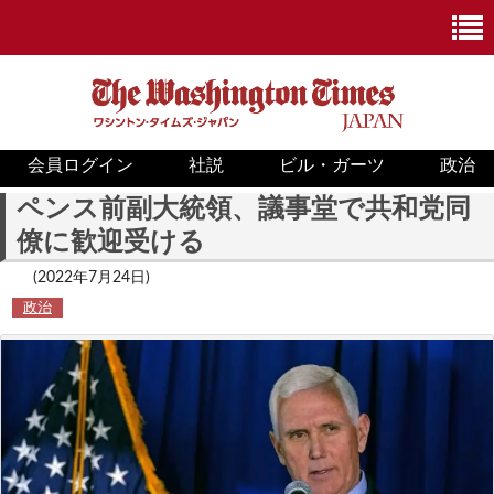
会員ログイン
社説
ビル・ガーツ
政治
ニュース
ペンス前副大統領、議事堂で共和党同
僚に歓迎受ける
政治
(2022年7月24日)
ホワイトハウス
政治
COVID-19
米国内
国際