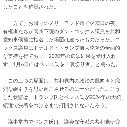
テクノロジー
したことを称賛された。
コメンタリー
一方で、お隣りのメリーランド州で火曜日の夜、
社説
有権者たちが同州下院のダン・コックス議員を共和
党知事候補に指名した場面は違ったものだった。コ
ビル・ガーツ
ックス議員はドナルド・トランプ前大統領の全面的
な支持を得ており、2020年の選挙結果を受け入れ
東アジア
ず、1月6日にはペンス氏を「裏切り者」と罵った。
東京発
この二つの場面は、共和党内の政治の風向きと熾
烈な綱引きを思い起こさせるのに十分だった。こう
した状態は、トランプ氏とペンス氏が2024年の大統
領選で決着をつけるまで打開されないだろう。
議事堂内でペンス氏は、議会保守派の共和党研究