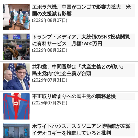
k
o
n
エボラ危機、中国がコンゴで影響力拡大 米
o
t
国の支援減も影響
(2026年08月07日)
k
.
トランプ・メディア、大統領のSNS投稿閲覧
c
に有料サービス 月額1600万円
(2026年08月02日)
o
m
共和党、中間選挙は「共産主義との戦い」
民主党内で社会主義が台頭
(2026年07月31日)
不正取り締まりへの民主党の職務怠慢
(2026年07月29日)
ホワイトハウス、スミソニアン博物館が左派
イデオロギーを推進していると批判