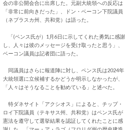
会の非公開会合に出席した。元副大統領への反応は
「非常に前向きだった」、ドン・ベーコン下院議員
（ネブラスカ州、共和党）は語った。
「(ペンス氏が）1月6日に示してくれた勇気に感謝
し、人々は彼のメッセージを受け取ったと思う」、
ベーコン議員は記者団に語った。
同議員はさらに報道陣に対し、ペンス氏は2024年
大統領選に立候補するかどうか明示しなかったが、
「人々はそうなることを勧めている」と述べた。
特ダネサイト「アクシオス」によると、チップ・
ロイ下院議員（テキサス州、共和党）はペンス氏が
憲法を遵守して選挙結果を認証してくれたことに感
謝した。「マー・ア・ラゴ（フロリダ州の歴史建造