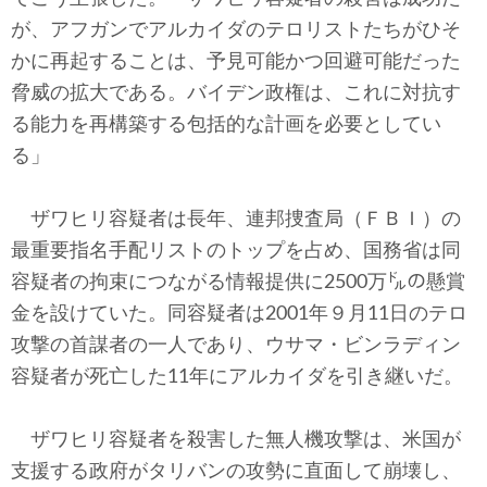
が、アフガンでアルカイダのテロリストたちがひそ
かに再起することは、予見可能かつ回避可能だった
脅威の拡大である。バイデン政権は、これに対抗す
る能力を再構築する包括的な計画を必要としてい
る」
ザワヒリ容疑者は長年、連邦捜査局（ＦＢＩ）の
最重要指名手配リストのトップを占め、国務省は同
容疑者の拘束につながる情報提供に2500万㌦の懸賞
金を設けていた。同容疑者は2001年９月11日のテロ
攻撃の首謀者の一人であり、ウサマ・ビンラディン
容疑者が死亡した11年にアルカイダを引き継いだ。
ザワヒリ容疑者を殺害した無人機攻撃は、米国が
支援する政府がタリバンの攻勢に直面して崩壊し、