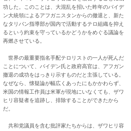
テクノロジー
功した。このことは、大混乱を招いた昨年のバイデ
ン大統領によるアフガニスタンからの撤退と、新た
コメンタリー
なタリバン指導部が国内で活動するテロ組織を抑え
社説
るという約束を守っているかどうかをめぐる議論を
再燃させている。
ビル・ガーツ
世界の最重要指名手配テロリストの一人が死んだ
東アジア
ことについて、バイデン氏と政府高官は、アフガン
東京発
撤退の成功をはっきり示すものだと主張している。
なぜなら、懐疑論が幅広くあったにもかかわらず、
米国の情報工作員は米軍が現地にいなくても、ザワ
ヒリ容疑者を追跡し、排除することができたから
だ。
共和党議員を含む批評家たちからは、ザワヒリ容