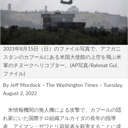
安全保障
ビジネス・経済
カルチャー
ポリシー
2021年8月15日（日）のファイル写真で、アフガニ
スタンのカブールにある米国大使館の上空を飛ぶ米
税制・予算
軍のチヌークヘリコプター。(AP写真/Rahmat Gul、
ファイル)
エネルギー・環境
By Jeff Mordock – The Washington Times – Tuesday,
サイバーセキュリティ―
August 2, 2022
航空宇宙・防衛
米情報機関の無人機による攻撃で、カブールの隠
国境・移民政策
れ家にいた国際テロ組織アルカイダの長年の指導
者、アイマン・ザワヒリ容疑者を殺害することに成