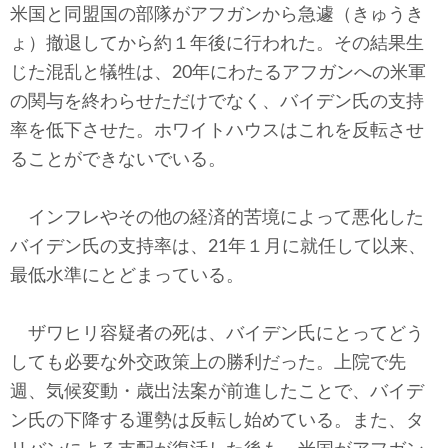
米国と同盟国の部隊がアフガンから急遽（きゅうき
ょ）撤退してから約１年後に行われた。その結果生
じた混乱と犠牲は、20年にわたるアフガンへの米軍
の関与を終わらせただけでなく、バイデン氏の支持
率を低下させた。ホワイトハウスはこれを反転させ
ることができないでいる。
インフレやその他の経済的苦境によって悪化した
バイデン氏の支持率は、21年１月に就任して以来、
最低水準にとどまっている。
ザワヒリ容疑者の死は、バイデン氏にとってどう
しても必要な外交政策上の勝利だった。上院で先
週、気候変動・歳出法案が前進したことで、バイデ
ン氏の下降する運勢は反転し始めている。また、タ