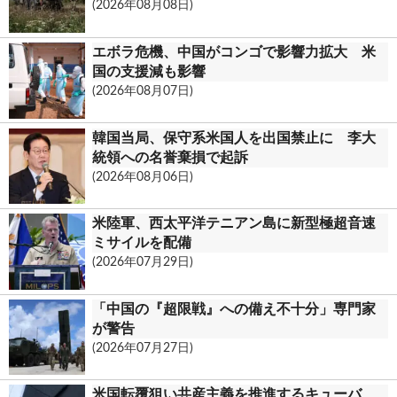
(2026年08月08日)
k
.
エボラ危機、中国がコンゴで影響力拡大 米
c
国の支援減も影響
(2026年08月07日)
o
m
韓国当局、保守系米国人を出国禁止に 李大
統領への名誉棄損で起訴
(2026年08月06日)
米陸軍、西太平洋テニアン島に新型極超音速
ミサイルを配備
(2026年07月29日)
「中国の『超限戦』への備え不十分」専門家
が警告
(2026年07月27日)
米国転覆狙い共産主義を推進するキューバ