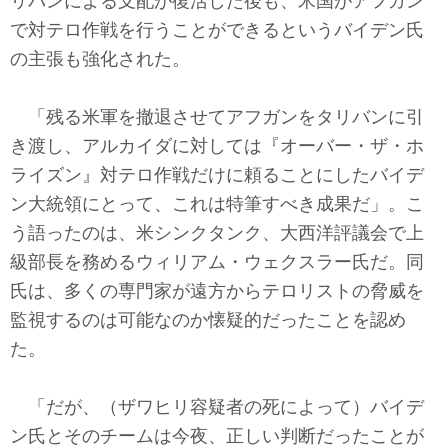
リバンによる支配が復活した後も、米国がアフガン
で対テロ作戦を行うことができるというバイデン氏
の主張も強化された。
「残る米軍を撤退させてアフガンをタリバンに引
き渡し、アルカイダに対しては『オーバー・ザ・ホ
ライズン』対テロ作戦だけに頼ることにしたバイデ
ン大統領にとって、これは特筆すべき成果だ」。こ
う語ったのは、米シンクタンク、大西洋評議会で上
級部長を務めるウィリアム・ウェクスラー氏だ。同
氏は、多くの専門家が遠方からテロリストの脅威を
監視するのは可能なのか懐疑的だったことを認め
た。
「だが、（ザワヒリ容疑者の死によって）バイデ
ン氏とそのチームは今夜、正しい判断だったことが