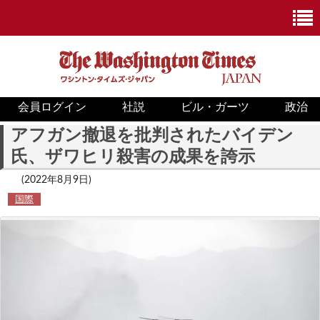
会員ログイン
社説
ビル・ガーツ
政治
ニュース
アフガン撤退を批判されたバイデン
氏、ザワヒリ殺害の成果を誇示
政治
(2022年8月9日)
ホワイトハウス
国際
COVID-19
米国内
国際