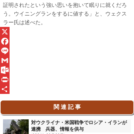
証明されたという強い思いを抱いて眠りに就くだろ
う。ウイニングランをするに値する」と、ウェクス
ラー氏は述べた。
X
F
a
L
c
i
G
e
n
m
O
b
e
a
u
P
o
i
t
r
共
関 連 記 事
o
l
l
i
有
k
o
n
対ウクライナ・米国戦争でロシア・イランが
o
t
連携 兵器、情報を供与