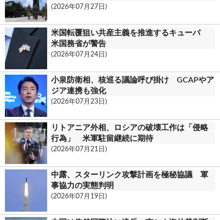
(2026年07月27日)
米国転覆狙い共産主義を推進するキューバ
米国務省が警告
(2026年07月24日)
小泉防衛相、核巡る議論呼び掛け GCAPやア
ジア連携も強化
(2026年07月23日)
リトアニア外相、ロシアの破壊工作は「侵略
行為」 米軍駐留継続に期待
(2026年07月21日)
中露、スターリンク攻撃計画を極秘協議 軍
事協力の実態判明
(2026年07月19日)