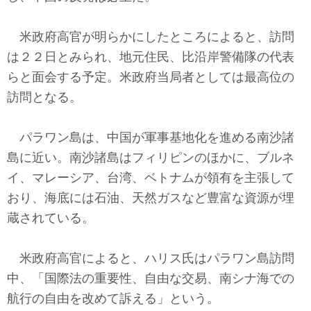
テクノロジー
米政府高官が明らかにしたところによると、訪問
コメンタリー
は２２日とみられ、地元住民、比沿岸警備隊の代表
社説
らと面会する予定。米政府当局者としては最高位の
訪問となる。
ビル・ガーツ
パラワン島は、中国が軍事基地化を進める南沙諸
東アジア
島に近い。南沙諸島はフィリピンのほかに、ブルネ
東京発
イ、マレーシア、台湾、ベトナムが領有を主張して
おり、海底には石油、天然ガスなど豊富な資源が埋
蔵されている。
米政府高官によると、ハリス氏はパラワン島訪問
中、「国際法の重要性、自由な交易、南シナ海での
航行の自由を改めて訴える」という。