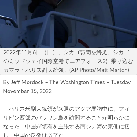
安全保障
ビジネス・経済
カルチャー
ポリシー
2022年11月6日（日）、シカゴ訪問を終え、シカゴ
のミッドウェイ国際空港でエアフォース2に乗り込む
税制・予算
カマラ・ハリス副大統領。(AP Photo/Matt Marton)
エネルギー・環境
By Jeff Mordock – The Washington Times – Tuesday,
November 15, 2022
サイバーセキュリティ―
ハリス米副大統領が来週のアジア歴訪中に、フィ
航空宇宙・防衛
リピン西部のパラワン島を訪問することが明らかに
国境・移民政策
なった。中国が領有を主張する南シナ海の東側に接
し、中国の反発は必至だ。