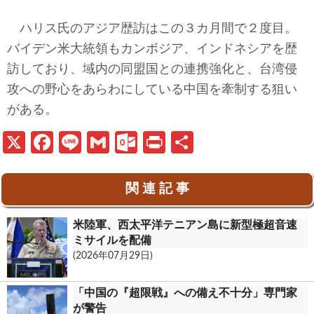
ハリス氏のアジア歴訪はこの３カ月間で２度目。
バイデン米大統領もカンボジア、インドネシアを歴
訪しており、域内の同盟国との連携強化と、台湾侵
攻への野心をあらわにしている中国を牽制する狙い
がある。
X
Fa
Li
G
O
Pr
共
ce
n
m
ut
in
有
b
e
ail
lo
t
関 連 記 事
o
o
米陸軍、西太平洋テニアン島に新型極超音速
o
k.
ミサイルを配備
k
c
(2026年07月29日)
o
「中国の『超限戦』への備え不十分」専門家
m
が警告