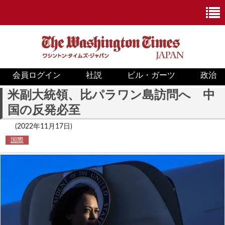
会員ログイン
社説
ビル・ガーツ
政治
ニュース
米副大統領、比パラワン島訪問へ 中
国の反発必至
政治
(2022年11月17日)
ホワイトハウス
国際
COVID-19
米国内
国際