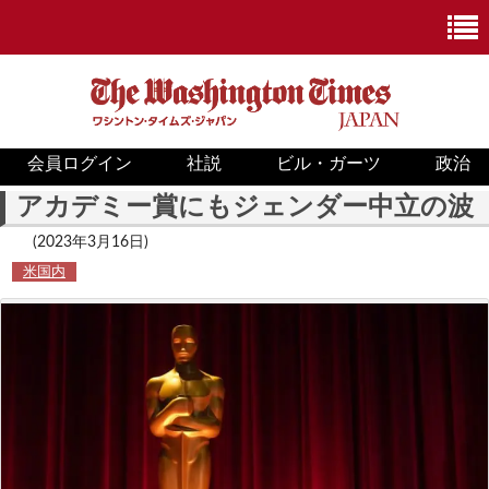
会員ログイン
社説
ビル・ガーツ
政治
ニュース
アカデミー賞にもジェンダー中立の波
政治
(2023年3月16日)
米国内
ホワイトハウス
COVID-19
米国内
国際