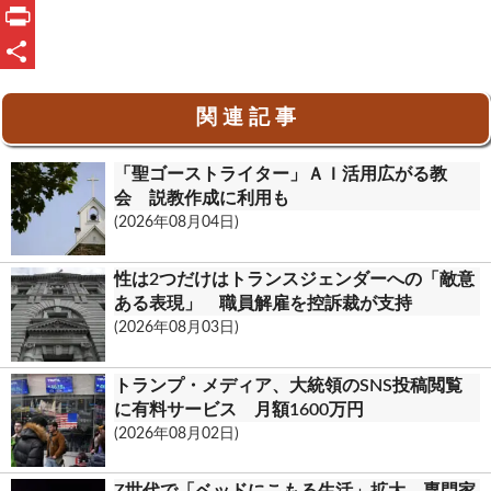
e
n
m
O
b
e
a
u
P
o
i
t
r
共
関 連 記 事
o
l
l
i
有
k
o
n
「聖ゴーストライター」ＡＩ活用広がる教
o
t
会 説教作成に利用も
(2026年08月04日)
k
.
性は2つだけはトランスジェンダーへの「敵意
c
ある表現」 職員解雇を控訴裁が支持
(2026年08月03日)
o
m
トランプ・メディア、大統領のSNS投稿閲覧
に有料サービス 月額1600万円
(2026年08月02日)