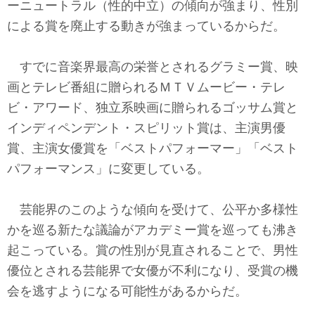
テクノロジー
ーニュートラル（性的中立）の傾向が強まり、性別
による賞を廃止する動きが強まっているからだ。
コメンタリー
すでに音楽界最高の栄誉とされるグラミー賞、映
社説
画とテレビ番組に贈られるＭＴＶムービー・テレ
ビ・アワード、独立系映画に贈られるゴッサム賞と
ビル・ガーツ
インディペンデント・スピリット賞は、主演男優
東アジア
賞、主演女優賞を「ベストパフォーマー」「ベスト
パフォーマンス」に変更している。
東京発
芸能界のこのような傾向を受けて、公平か多様性
かを巡る新たな議論がアカデミー賞を巡っても沸き
起こっている。賞の性別が見直されることで、男性
優位とされる芸能界で女優が不利になり、受賞の機
会を逃すようになる可能性があるからだ。