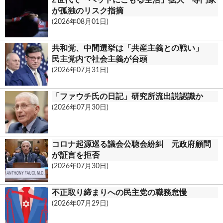
Z世代で「ベッドにこもる生活」拡大 専門家
が孤独のリスク指摘
(2026年08月01日)
共和党、中間選挙は「共産主義との戦い」
民主党内で社会主義が台頭
(2026年07月31日)
「ファウチ氏の日記」研究所流出説認識か
(2026年07月30日)
コロナ起源巡る議会公聴会紛糾 元政府顧問
が証言を拒否
(2026年07月30日)
不正取り締まりへの民主党の職務怠慢
(2026年07月29日)