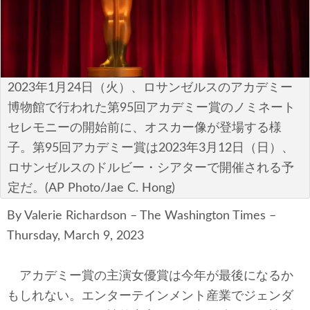
安全保障
ビジネス・経済
カルチャー
2023年1月24日（火）、ロサンゼルスのアカデミー
博物館で行われた第95回アカデミー賞のノミネート
ポリシー
セレモニーの開始前に、オスカー像が登場する様
税制・予算
子。第95回アカデミー賞は2023年3月12日（日）、
ロサンゼルスのドルビー・シアターで開催される予
エネルギー・環境
定だ。(AP Photo/Jae C. Hong)
サイバーセキュリティ―
By Valerie Richardson – The Washington Times –
Thursday, March 9, 2023
航空宇宙・防衛
アカデミー賞の主演女優賞は今年が最後になるか
国境・移民政策
もしれない。エンターテインメント産業でジェンダ