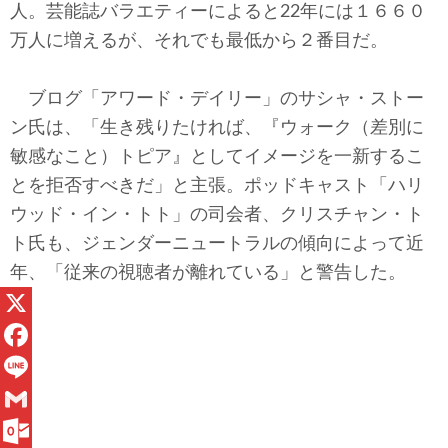
人。芸能誌バラエティーによると22年には１６６０
万人に増えるが、それでも最低から２番目だ。
ブログ「アワード・デイリー」のサシャ・ストー
ン氏は、「生き残りたければ、『ウォーク（差別に
敏感なこと）トピア』としてイメージを一新するこ
とを拒否すべきだ」と主張。ポッドキャスト「ハリ
ウッド・イン・トト」の司会者、クリスチャン・ト
ト氏も、ジェンダーニュートラルの傾向によって近
年、「従来の視聴者が離れている」と警告した。
X
F
a
L
c
i
G