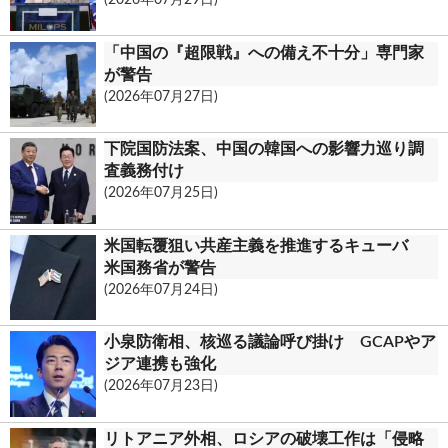
o
m
「中国の『超限戦』への備え不十分」専門家
が警告
(2026年07月27日)
下院国防法案、中国の韓国への影響力巡り調
査義務付け
(2026年07月25日)
米国転覆狙い共産主義を推進するキューバ
米国務省が警告
(2026年07月24日)
小泉防衛相、核巡る議論呼び掛け GCAPやア
ジア連携も強化
(2026年07月23日)
リトアニア外相、ロシアの破壊工作は「侵略