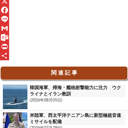
X
F
a
L
c
i
G
e
n
m
O
b
e
a
u
P
o
i
t
r
共
関 連 記 事
o
l
l
i
有
k
o
n
韓国海軍、掃海・艦砲射撃能力に注力 ウク
o
t
ライナとイラン教訓
(2026年08月05日)
k
.
米陸軍、西太平洋テニアン島に新型極超音速
c
ミサイルを配備
(2026年07月29日)