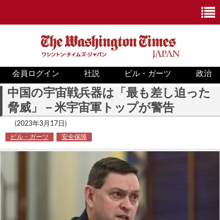
会員ログイン
社説
ビル・ガーツ
政治
ニュース
中国の宇宙戦兵器は「最も差し迫った
脅威」－米宇宙軍トップが警告
政治
(2023年3月17日)
ホワイトハウス
ビル・ガーツ
安全保障
COVID-19
米国内
国際