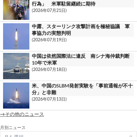
行為」 米軍駐留継続に期待
(2026年07月21日)
中露、スターリンク攻撃計画を極秘協議 軍
事協力の実態判明
(2026年07月19日)
中国は依然国際法に違反 南シナ海仲裁判断
10年で米軍
(2026年07月18日)
米、中国のSLBM発射実験を「事前通報が不十
分」と非難
(2026年07月13日)
→その他のニュース
月別ニュース