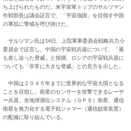
テクノロジー
ち上げられたものだ。米宇宙軍トップのサルツマン
作戦部長は議会証言で、「宇宙強国」を目指す中国
コメンタリー
の軍拡に警戒を呼び掛けた。
社説
サルツマン氏は14日、上院軍事委員会戦略兵力小
ビル・ガーツ
委員会で証言し、中国の宇宙戦兵器について、「最
も差し迫った脅威」と指摘、ロシアの宇宙戦兵器に
東アジア
ついても「非常に大きな脅威」との見方を示した。
東京発
中国は２０４５年までに世界的な宇宙大国となる
ことを目指し、衛星のセンサーを攻撃できるレーザ
ー兵器、全地球測位システム（ＧＰＳ）衛星、通信
衛星を無力化する電子戦ジャマー（通信妨害装置）
の配備に取り組んでいる。