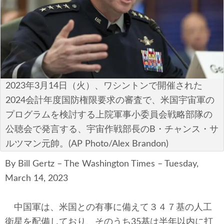
安全保障
ビジネス・経済
カルチャー
ポリシー
2023年3月14日（火）、ワシントンで開催された
2024会計年度国防権限要求の審査で、米国宇宙軍の
税制・予算
プログラムを検討する上院軍事小委員会戦略部隊の
公聴会で発言する、宇宙作戦部長のB・チャンス・サ
エネルギー・環境
ルツマン元帥。(AP Photo/Alex Brandon)
サイバーセキュリティ―
By Bill Gertz – The Washington Times – Tuesday,
March 14, 2023
航空宇宙・防衛
国境・移民政策
中国軍は、米国との有事に備えて３４７基の人工
衛星を配備しており、そのうち35基は半年以内に打