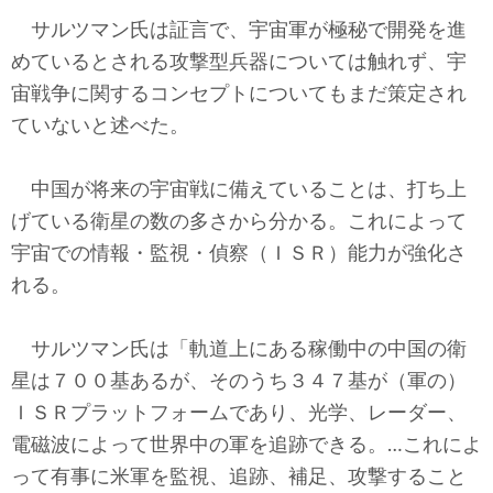
サルツマン氏は証言で、宇宙軍が極秘で開発を進
めているとされる攻撃型兵器については触れず、宇
宙戦争に関するコンセプトについてもまだ策定され
ていないと述べた。
中国が将来の宇宙戦に備えていることは、打ち上
げている衛星の数の多さから分かる。これによって
宇宙での情報・監視・偵察（ＩＳＲ）能力が強化さ
れる。
サルツマン氏は「軌道上にある稼働中の中国の衛
星は７００基あるが、そのうち３４７基が（軍の）
ＩＳＲプラットフォームであり、光学、レーダー、
電磁波によって世界中の軍を追跡できる。…これによ
って有事に米軍を監視、追跡、補足、攻撃すること