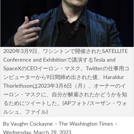
安全保障
ビジネス・経済
カルチャー
ポリシー
2020年3月9日、ワシントンで開催されたSATELLITE
Conference and Exhibitionで講演するTesla and
税制・予算
SpaceXのCEOイーロン・マスク。Twitterの仕事用コ
ンピューターから9日間締め出された後、Haraldur
エネルギー・環境
Thorleifssonは2023年3月6日（月）、オーナーのイ
サイバーセキュリティ―
ーロン・マスクに、自分が解雇されたかどうかを知
るためにツイートした。(APフォト/スーザン・ウォ
航空宇宙・防衛
ルシュ、ファイル)
国境・移民政策
By Vaughn Cockayne – The Washington Times –
Wednesday, March 29, 2023