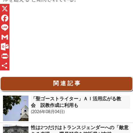
X
F
a
L
c
i
G
e
n
m
O
b
e
a
u
P
o
i
t
r
共
関 連 記 事
o
l
l
i
有
k
o
n
「聖ゴーストライター」ＡＩ活用広がる教
o
t
会 説教作成に利用も
(2026年08月04日)
k
.
性は2つだけはトランスジェンダーへの「敵意
c