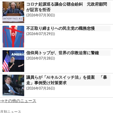
コロナ起源巡る議会公聴会紛糾 元政府顧問
が証言を拒否
(2026年07月30日)
不正取り締まりへの民主党の職務怠慢
(2026年07月29日)
信仰局トップが、世界の宗教迫害に警鐘
(2026年07月28日)
議員らが「AIキルスイッチ法」を提案 「暴
走」事例受け対策要求
(2026年07月26日)
→その他のニュース
月別ニュース