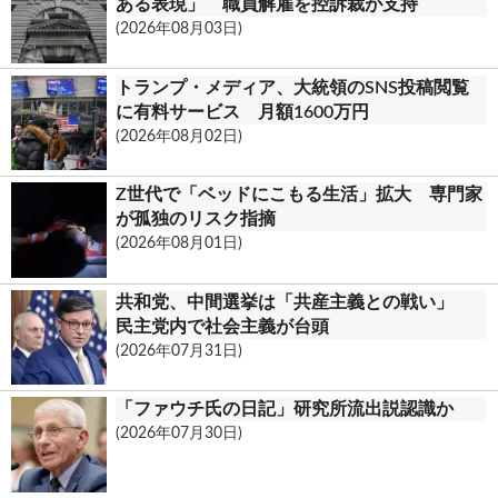
ある表現」 職員解雇を控訴裁が支持
(2026年08月03日)
o
m
トランプ・メディア、大統領のSNS投稿閲覧
に有料サービス 月額1600万円
(2026年08月02日)
Z世代で「ベッドにこもる生活」拡大 専門家
が孤独のリスク指摘
(2026年08月01日)
共和党、中間選挙は「共産主義との戦い」
民主党内で社会主義が台頭
(2026年07月31日)
「ファウチ氏の日記」研究所流出説認識か
(2026年07月30日)