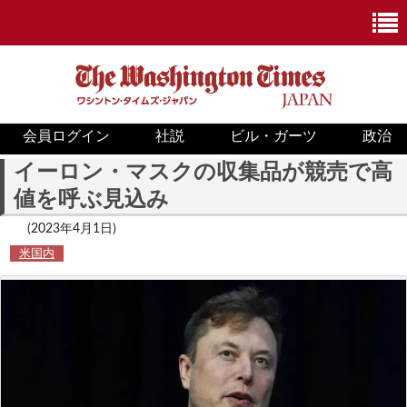
会員ログイン
社説
ビル・ガーツ
政治
ニュース
イーロン・マスクの収集品が競売で高
値を呼ぶ見込み
政治
(2023年4月1日)
ホワイトハウス
米国内
COVID-19
米国内
国際