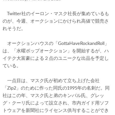
テクノロジー
Twitter社のイーロン・マスク社長が集めているも
コメンタリー
のが、今週、オークションにかけられ高値で競売さ
社説
れそうだ。
ビル・ガーツ
オークションハウスの「GottaHaveRockandRoll」
は、「水曜ポップオークション」を開始するが、ハ
東アジア
イテク大富豪による２点のユニークな出品を予定し
東京発
ている。
一点目は、マスク氏が初めて立ち上げた会社
「Zip2」のために作った同氏の1995年の名刺だ。同
社はこの年、マスク氏と弟のキンバル氏、グレッ
グ・クーリ氏によって設立され、市内ガイド用ソフ
トウェアを新聞社にライセンス供与することができ