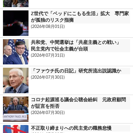
Z世代で「ベッドにこもる生活」拡大 専門家
が孤独のリスク指摘
(2026年08月01日)
共和党、中間選挙は「共産主義との戦い」
民主党内で社会主義が台頭
(2026年07月31日)
「ファウチ氏の日記」研究所流出説認識か
(2026年07月30日)
コロナ起源巡る議会公聴会紛糾 元政府顧問
が証言を拒否
(2026年07月30日)
不正取り締まりへの民主党の職務怠慢