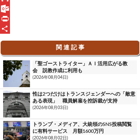
c
i
G
e
n
m
O
b
e
a
u
P
o
i
t
r
共
関 連 記 事
o
l
l
i
有
k
o
n
「聖ゴーストライター」ＡＩ活用広がる教
o
t
会 説教作成に利用も
(2026年08月04日)
k
.
性は2つだけはトランスジェンダーへの「敵意
c
ある表現」 職員解雇を控訴裁が支持
(2026年08月03日)
o
m
トランプ・メディア、大統領のSNS投稿閲覧
に有料サービス 月額1600万円
(2026年08月02日)