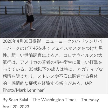
安全保障
ビジネス・経済
カルチャー
ポリシー
2020年4月30日撮影、ニューヨークのハドソンリバ
ーパークのピア45を歩くフェイスマスクをつけた男
税制・予算
性。新しい世論調査によると、コロナウイルスの大
流行は、アメリカの若者の精神衛生に厳しい打撃を
エネルギー・環境
与えている。35歳以下の成人は特に、ネガティブな
サイバーセキュリティ―
感情を訴えたり、ストレスや不安に関連する身体
的・感情的な症状を経験する傾向がある。(AP
航空宇宙・防衛
Photo/Mark Lennihan)
国境・移民政策
By Sean Salai – The Washington Times – Thursday,
April 20, 2023