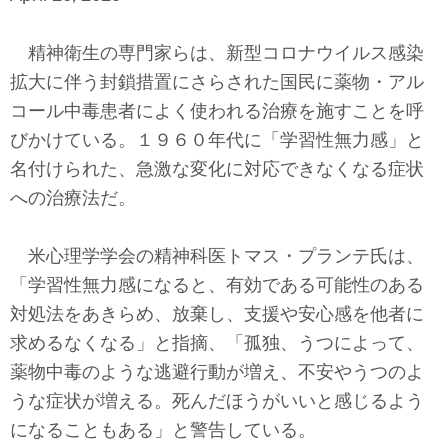
テクノロジー
精神衛生の専門家らは、新型コロナウイルス感染
コメンタリー
拡大に伴う封鎖措置にさらされた国民に薬物・アル
社説
コール中毒患者によく使われる治療を施すことを呼
びかけている。１９６０年代に「学習性無力感」と
ビル・ガーツ
名付けられた、急激な変化に対応できなくなる症状
への治療法だ。
東アジア
東京発
米心理学学会の精神科医トマス・プランテ氏は、
「学習性無力感になると、有効である可能性のある
対処法をあきらめ、放棄し、支援や安心感を他者に
求めるなくなる」と指摘、「孤独、うつによって、
薬物中毒のような逃避行動が増え、不安やうつのよ
うな症状が増える。死んだほうがいいと感じるよう
になることもある」と警告している。