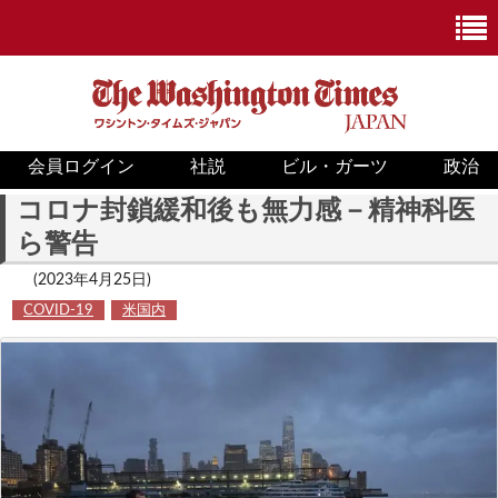
会員ログイン
社説
ビル・ガーツ
政治
ニュース
コロナ封鎖緩和後も無力感－精神科医
ら警告
政治
(2023年4月25日)
ホワイトハウス
COVID-19
米国内
COVID-19
米国内
国際