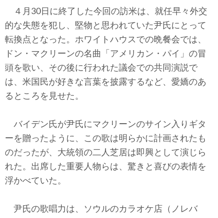
テクノロジー
４月30日に終了した今回の訪米は、就任早々外交
的な失態を犯し、堅物と思われていた尹氏にとって
コメンタリー
転換点となった。ホワイトハウスでの晩餐会では、
社説
ドン・マクリーンの名曲「アメリカン・パイ」の冒
頭を歌い、その後に行われた議会での共同演説で
ビル・ガーツ
は、米国民が好きな言葉を披露するなど、愛嬌のあ
るところを見せた。
東アジア
東京発
バイデン氏が尹氏にマクリーンのサイン入りギタ
ーを贈ったように、この歌は明らかに計画されたも
のだったが、大統領の二人芝居は即興として演じら
れた。出席した重要人物らは、驚きと喜びの表情を
浮かべていた。
尹氏の歌唱力は、ソウルのカラオケ店（ノレバ