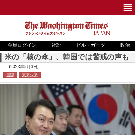
会員ログイン
社説
ビル・ガーツ
政治
ニュース
米の「核の傘」、韓国では警戒の声も
政治
(2023年5月3日)
国際
東アジア
ホワイトハウス
COVID-19
米国内
国際