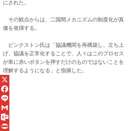
にされた。
その観点からは、二国間メカニズムの制度化が真
価を発揮する。
ピンクストン氏は「協議機関を再構築し、立ち上
げ、協議を正常化することで、人々はこのプロセス
が単に赤いボタンを押すだけのものではないことを
理解するようになる」と指摘した。
X
F
a
L
c
i
G
e
n
m
O