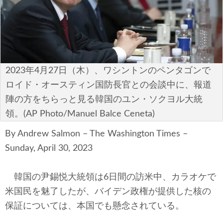
安全保障
ビジネス・経済
カルチャー
2023年4月27日（木）、ワシントンのペンタゴンで
ポリシー
ロイド・オースティン国防長官との会談中に、報道
陣の方をちらっと見る韓国のユン・ソクヨル大統
税制・予算
領。(AP Photo/Manuel Balce Ceneta)
エネルギー・環境
By Andrew Salmon – The Washington Times –
Sunday, April 30, 2023
サイバーセキュリティ―
韓国の尹錫悦大統領は6日間の訪米中、カラオケで
航空宇宙・防衛
米国民を魅了したが、バイデン政権が提供した核の
国境・移民政策
保証については、本国でも懸念されている。