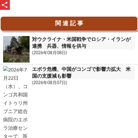
b
e
a
u
P
o
i
t
r
共
関 連 記 事
o
l
l
i
有
k
o
n
対ウクライナ・米国戦争でロシア・イランが
o
t
連携 兵器、情報を供与
(2026年08月08日)
k
.
エボラ危機、中国がコンゴで影響力拡大 米
c
国の支援減も影響
(2026年08月07日)
o
m