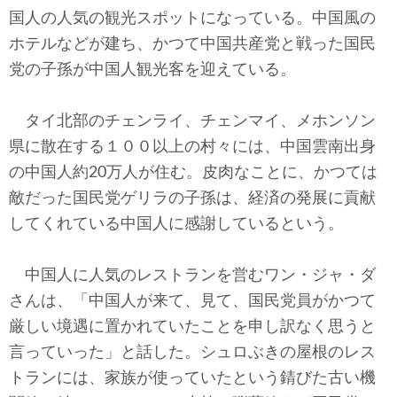
テクノロジー
国人の人気の観光スポットになっている。中国風の
ホテルなどが建ち、かつて中国共産党と戦った国民
コメンタリー
党の子孫が中国人観光客を迎えている。
社説
タイ北部のチェンライ、チェンマイ、メホンソン
ビル・ガーツ
県に散在する１００以上の村々には、中国雲南出身
の中国人約20万人が住む。皮肉なことに、かつては
東アジア
敵だった国民党ゲリラの子孫は、経済の発展に貢献
東京発
してくれている中国人に感謝しているという。
中国人に人気のレストランを営むワン・ジャ・ダ
さんは、「中国人が来て、見て、国民党員がかつて
厳しい境遇に置かれていたことを申し訳なく思うと
言っていった」と話した。シュロぶきの屋根のレス
トランには、家族が使っていたという錆びた古い機