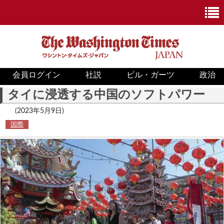
会員ログイン
社説
ビル・ガーツ
政治
ニュース
タイに浸透する中国のソフトパワー
政治
(2023年5月9日)
国際
ホワイトハウス
COVID-19
米国内
国際