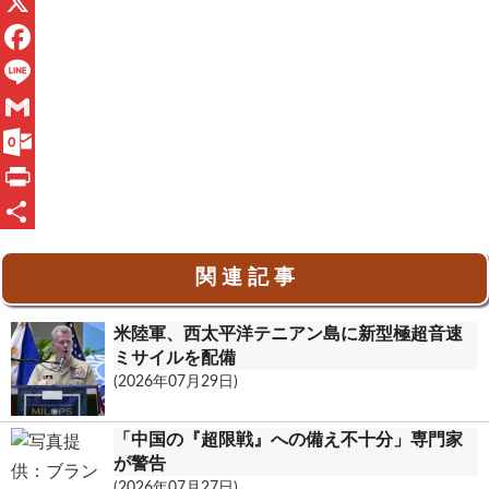
X
F
a
L
c
i
G
e
n
m
O
b
e
a
u
P
o
i
t
r
共
関 連 記 事
o
l
l
i
有
k
o
n
米陸軍、西太平洋テニアン島に新型極超音速
o
t
ミサイルを配備
(2026年07月29日)
k
.
「中国の『超限戦』への備え不十分」専門家
c
が警告
(2026年07月27日)