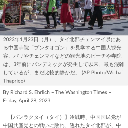
安全保障
ビジネス・経済
カルチャー
2023年1月23日（月）、タイ北部チェンマイ県にあ
ポリシー
る中国寺院「プンタオゴン」を見学する中国人観光
客。バリやチェンマイなどの観光地のビーチや寺院
税制・予算
は、3年前にパンデミックが発生して以来、最も混雑
しているが、まだ比較的静かだ。 (AP Photo/Wichai
エネルギー・環境
Thaprieo)
サイバーセキュリティ―
By Richard S. Ehrlich – The Washington Times –
Friday, April 28, 2023
航空宇宙・防衛
国境・移民政策
【バンラクタイ（タイ）】冷戦時、中国国民党が
中国共産党との戦いに敗れ、逃れたタイ北部が、中