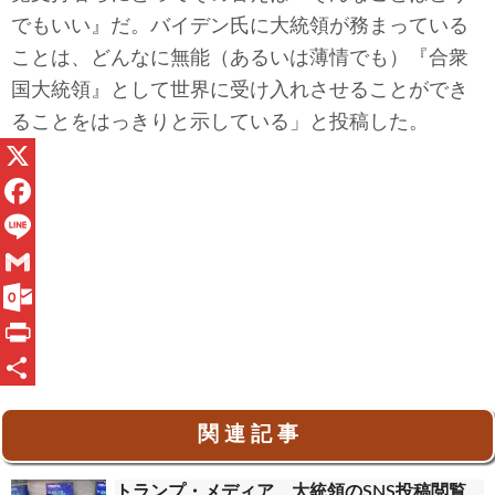
でもいい』だ。バイデン氏に大統領が務まっている
ことは、どんなに無能（あるいは薄情でも）『合衆
国大統領』として世界に受け入れさせることができ
ることをはっきりと示している」と投稿した。
X
F
a
L
c
i
G
e
n
m
O
b
e
a
u
P
o
i
t
r
共
関 連 記 事
o
l
l
i
有
k
o
n
トランプ・メディア、大統領のSNS投稿閲覧