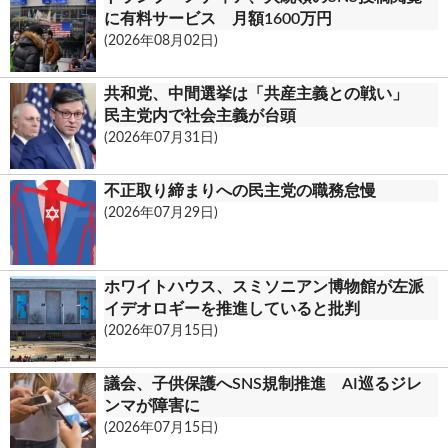
o
t
に有料サービス 月額1600万円
(2026年08月02日)
k
.
共和党、中間選挙は「共産主義との戦い」
c
民主党内で社会主義が台頭
(2026年07月31日)
o
m
不正取り締まりへの民主党の職務怠慢
(2026年07月29日)
ホワイトハウス、スミソニアン博物館が左派
イデオロギーを推進していると批判
(2026年07月15日)
議会、子供保護へSNS規制推進 AI巡るジレ
ンマが障害に
(2026年07月15日)