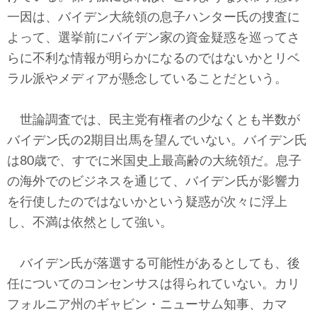
テクノロジー
一因は、バイデン大統領の息子ハンター氏の捜査に
よって、選挙前にバイデン家の資金疑惑を巡ってさ
コメンタリー
らに不利な情報が明らかになるのではないかとリベ
社説
ラル派やメディアが懸念していることだという。
ビル・ガーツ
世論調査では、民主党有権者の少なくとも半数が
バイデン氏の2期目出馬を望んでいない。バイデン氏
東アジア
は80歳で、すでに米国史上最高齢の大統領だ。息子
東京発
の海外でのビジネスを通じて、バイデン氏が影響力
を行使したのではないかという疑惑が次々に浮上
し、不満は依然として強い。
バイデン氏が落選する可能性があるとしても、後
任についてのコンセンサスは得られていない。カリ
フォルニア州のギャビン・ニューサム知事、カマ