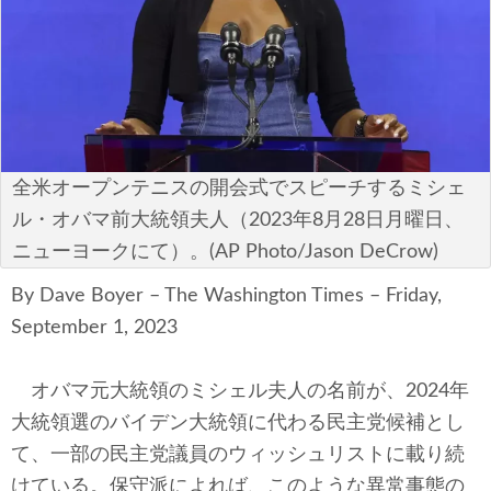
安全保障
ビジネス・経済
カルチャー
ポリシー
全米オープンテニスの開会式でスピーチするミシェ
ル・オバマ前大統領夫人（2023年8月28日月曜日、
税制・予算
ニューヨークにて）。(AP Photo/Jason DeCrow)
エネルギー・環境
By Dave Boyer – The Washington Times – Friday,
September 1, 2023
サイバーセキュリティ―
オバマ元大統領のミシェル夫人の名前が、2024年
航空宇宙・防衛
大統領選のバイデン大統領に代わる民主党候補とし
国境・移民政策
て、一部の民主党議員のウィッシュリストに載り続
けている。保守派によれば、このような異常事態の