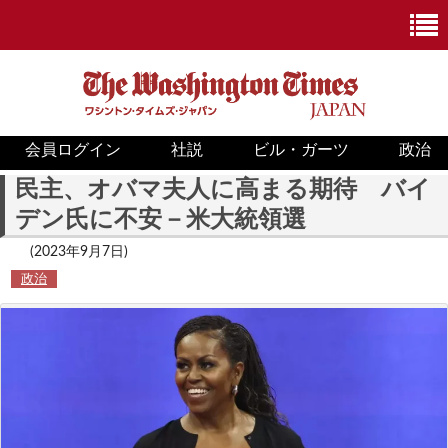
会員ログイン
社説
ビル・ガーツ
政治
ニュース
民主、オバマ夫人に高まる期待 バイ
デン氏に不安－米大統領選
政治
(2023年9月7日)
ホワイトハウス
政治
COVID-19
米国内
国際