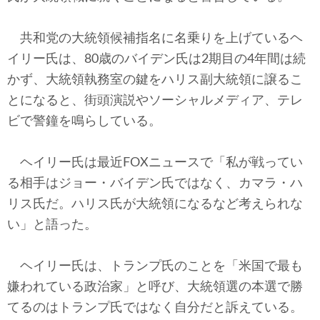
テクノロジー
共和党の大統領候補指名に名乗りを上げているヘ
コメンタリー
イリー氏は、80歳のバイデン氏は2期目の4年間は続
社説
かず、大統領執務室の鍵をハリス副大統領に譲るこ
とになると、街頭演説やソーシャルメディア、テレ
ビル・ガーツ
ビで警鐘を鳴らしている。
東アジア
ヘイリー氏は最近FOXニュースで「私が戦ってい
東京発
る相手はジョー・バイデン氏ではなく、カマラ・ハ
リス氏だ。ハリス氏が大統領になるなど考えられな
い」と語った。
ヘイリー氏は、トランプ氏のことを「米国で最も
嫌われている政治家」と呼び、大統領選の本選で勝
てるのはトランプ氏ではなく自分だと訴えている。