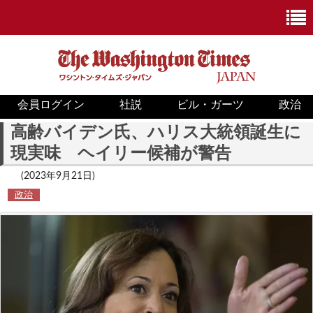
会員ログイン
社説
ビル・ガーツ
政治
ニュース
高齢バイデン氏、ハリス大統領誕生に
現実味 ヘイリー候補が警告
政治
(2023年9月21日)
ホワイトハウス
政治
COVID-19
米国内
国際