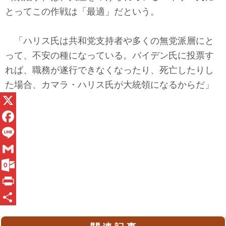
とってこの作戦は「最適」だという。
「ハリス氏は共和党支持者や多くの無党派層にと
って、不安の種になっている。バイデン氏に投票す
れば、職務が遂行できなくなったり、死亡したりし
た場合、カマラ・ハリス氏が大統領になるからだ」
X
F
a
L
c
i
G
e
n
m
O
b
e
a
u
P
o
i
t
r
共