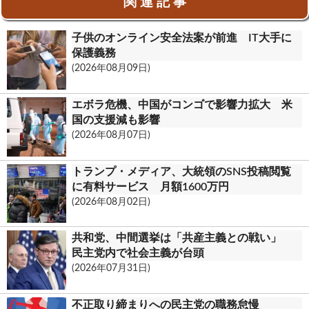
関 連 記 事
o
l
l
i
有
k
o
n
子供のオンライン安全法案が前進 IT大手に
o
t
保護義務
(2026年08月09日)
k
.
エボラ危機、中国がコンゴで影響力拡大 米
c
国の支援減も影響
(2026年08月07日)
o
m
トランプ・メディア、大統領のSNS投稿閲覧
に有料サービス 月額1600万円
(2026年08月02日)
共和党、中間選挙は「共産主義との戦い」
民主党内で社会主義が台頭
(2026年07月31日)
不正取り締まりへの民主党の職務怠慢