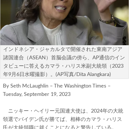
安全保障
ビジネス・経済
カルチャー
ポリシー
インドネシア・ジャカルタで開催された東南アジア
諸国連合（ASEAN）首脳会議の傍ら、AP通信のイン
税制・予算
タビューに答えるカマラ・ハリス米副大統領（2023
年9月6日水曜撮影）。(AP写真/Dita Alangkara)
エネルギー・環境
By Seth McLaughlin – The Washington Times –
サイバーセキュリティ―
Tuesday, September 19, 2023
航空宇宙・防衛
ニッキー・ヘイリー元国連大使は、2024年の大統
国境・移民政策
領選でバイデン氏が勝てば、相棒のカマラ・ハリス
氏が大統領職に就くことになると警告している。