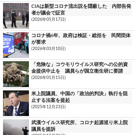
CIAは新型コロナ流出説を隠蔽した 内部告発
者が議会で証言
(2026年05月17日)
コロナ禍6年、政府は検証・総括を 民間団体
が要求
(2026年03月10日)
「危険な」コウモリウイルス研究への公的資
金提供中止を 議員らが国立衛生研に要請
(2026年01月15日)
米上院議員、中国の「政治的判決」執行を阻
止する法案を提起
(2025年12月23日)
武漢ウイルス研究所、コロナ起源巡り米上院
議員を提訴