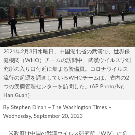
安全保障
ビジネス・経済
カルチャー
ポリシー
2021年2月3日水曜日、中国湖北省の武漢で、世界保
健機関（WHO）チームの訪問中、武漢ウイルス学研
税制・予算
究所の入り口付近に集まる警備員。コロナウイルス
流行の起源を調査しているWHOチームは、省内の2
エネルギー・環境
つの疾病管理センターを訪問した。(AP Photo/Ng
サイバーセキュリティ―
Han Guan）
By Stephen Dinan – The Washington Times –
航空宇宙・防衛
Wednesday, September 20, 2023
国境・移民政策
米政府は中国の武漢ウイルス研究所（WIV）に罰