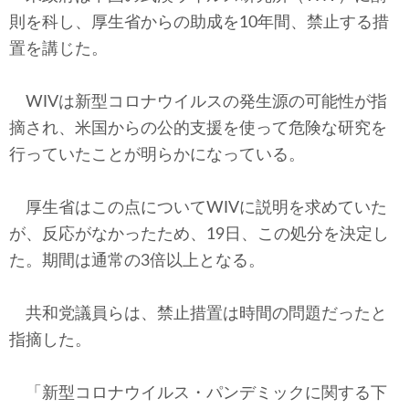
テクノロジー
則を科し、厚生省からの助成を10年間、禁止する措
置を講じた。
コメンタリー
社説
WIVは新型コロナウイルスの発生源の可能性が指
摘され、米国からの公的支援を使って危険な研究を
ビル・ガーツ
行っていたことが明らかになっている。
東アジア
厚生省はこの点についてWIVに説明を求めていた
東京発
が、反応がなかったため、19日、この処分を決定し
た。期間は通常の3倍以上となる。
共和党議員らは、禁止措置は時間の問題だったと
指摘した。
「新型コロナウイルス・パンデミックに関する下