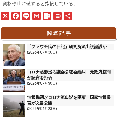
資格停止に値すると指摘している。
X
Fa
Li
G
O
Pr
共
ce
n
m
ut
in
有
b
e
ail
lo
t
関 連 記 事
o
o
「ファウチ氏の日記」研究所流出説認識か
o
k.
(2026年07月30日)
k
c
o
コロナ起源巡る議会公聴会紛糾 元政府顧問
m
が証言を拒否
(2026年07月30日)
情報機関がコロナ流出説を隠蔽 国家情報長
官が文書公開
(2026年06月23日)