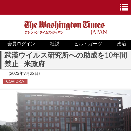
会員ログイン
社説
ビル・ガーツ
政治
ニュース
武漢ウイルス研究所への助成を10年間
禁止―米政府
政治
(2023年9月22日)
ホワイトハウス
COVID-19
COVID-19
米国内
国際