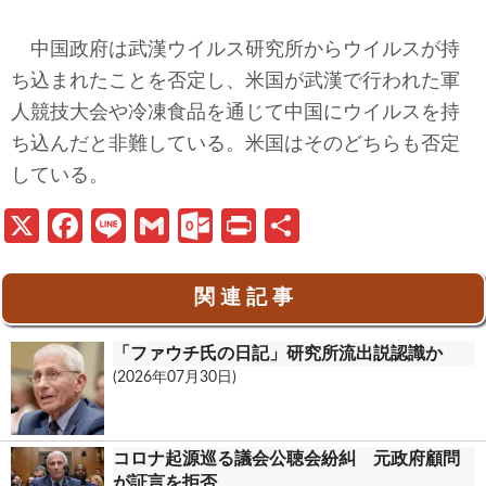
中国政府は武漢ウイルス研究所からウイルスが持
ち込まれたことを否定し、米国が武漢で行われた軍
人競技大会や冷凍食品を通じて中国にウイルスを持
ち込んだと非難している。米国はそのどちらも否定
している。
X
Fa
Li
G
O
Pr
共
ce
n
m
ut
in
有
b
e
ail
lo
t
関 連 記 事
o
o
「ファウチ氏の日記」研究所流出説認識か
o
k.
(2026年07月30日)
k
c
o
コロナ起源巡る議会公聴会紛糾 元政府顧問
m
が証言を拒否