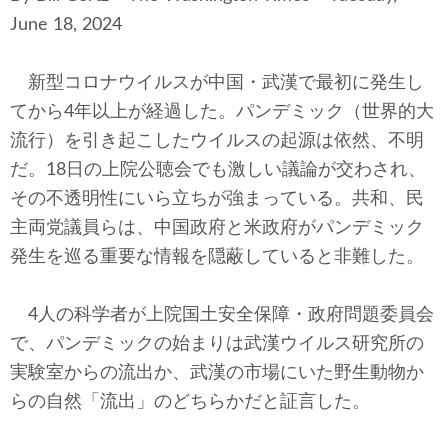
テクノロジー
June 18, 2024
コメンタリー
新型コロナウイルスが中国・武漢で最初に発生し
社説
てから4年以上が経過した。パンデミック（世界的大
流行）を引き起こしたウイルスの起源は依然、不明
ビル・ガーツ
だ。18日の上院公聴会でも激しい議論が交わされ、
その不透明性にいら立ちが強まっている。共和、民
東アジア
主両党議員らは、中国政府と米政府がパンデミック
東京発
発生を巡る重要な情報を隠蔽していると非難した。
4人の科学者が上院国土安全保障・政府問題委員会
で、パンデミックの始まりは武漢ウイルス研究所の
実験室からの流出か、武漢の市場にいた野生動物か
らの自然「流出」のどちらかだと証言した。