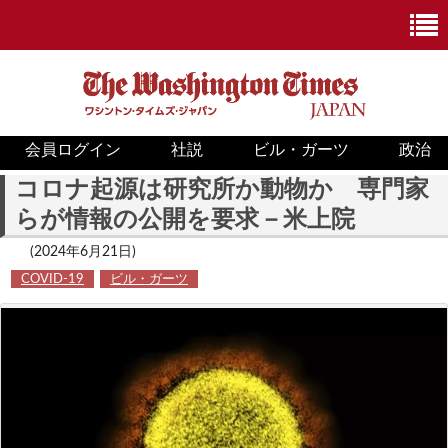
会員ログイン
社説
ビル・ガーツ
政治
ニュース
コロナ起源は研究所か動物か 専門家
らが情報の公開を要求－米上院
政治
(2024年6月21日)
ホワイトハウス
COVID-19
ビル・ガーツ
COVID-19
米国内
国際