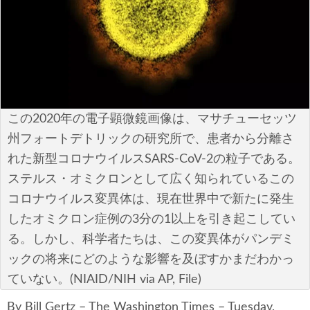
安全保障
ビジネス・経済
カルチャー
ポリシー
この2020年の電子顕微鏡画像は、マサチューセッツ
州フォートデトリックの研究所で、患者から分離さ
税制・予算
れた新型コロナウイルスSARS-CoV-2の粒子である。
ステルス・オミクロンとして広く知られているこの
エネルギー・環境
コロナウイルス変異体は、現在世界中で新たに発生
サイバーセキュリティ―
したオミクロン症例の3分の1以上を引き起こしてい
る。しかし、科学者たちは、この変異体がパンデミ
航空宇宙・防衛
ックの将来にどのような影響を及ぼすかまだわかっ
ていない。(NIAID/NIH via AP, File)
国境・移民政策
By Bill Gertz – The Washington Times – Tuesday,