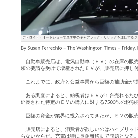
デトロイト・オートショーで見学中のキャデラック・リリックを運転するジョー・バイデン大
By Susan Ferrechio – The Washington Times – Friday
自動車販売店は、電気自動車（ＥＶ）の在庫の販売
領の要請を受けて増産されたＥＶが、販売店に押し
これまでに、政府と公益事業から巨額の補助金が提
ある調査によると、納税者はＥＶが１台売れるたび
延長された特定のＥＶの購入に対する7500㌦の税額
巨額の資金が業界に投入されてきたが、ＥＶの販売
販売店によると、消費者が欲しいのはハイブリッド
らないからだ。充電は特に長距離移動で問題となる