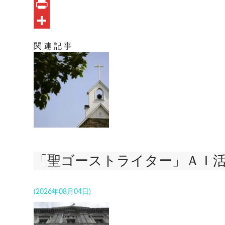
e
n
m
O
b
e
a
u
P
o
i
t
r
共
関 連 記 事
o
l
l
i
有
k
o
n
o
t
k
.
c
o
「聖ゴーストライター」ＡＩ
m
(2026年08月04日)