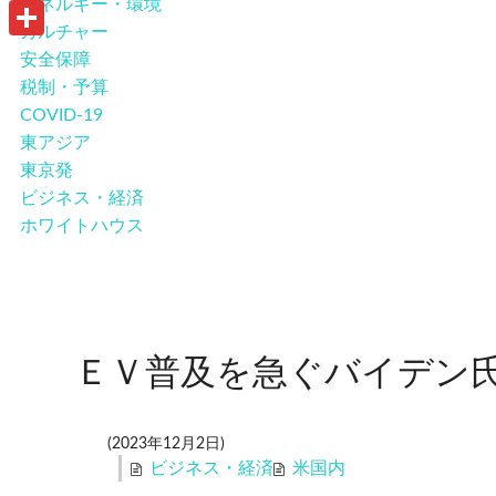
u
エネルギー・環境
o
P
i
カルチャー
t
o
r
共
安全保障
l
l
k
i
税制・予算
有
o
n
COVID-19
o
東アジア
t
東京発
k
ビジネス・経済
.
ホワイトハウス
c
o
m
ＥＶ普及を急ぐバイデン
(2023年12月2日)
ビジネス・経済
米国内