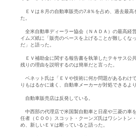
ＥＶは８月の自動車販売の7.8％を占め、過去最高を
た。
全米自動車ディーラー協会（ＮＡＤＡ）の最高経営
イムズ紙に「販売のペースを上げることが難しくな
だ」と語った。
ＥＶ補助金に関する報告書を執筆したテキサス公共
残りの理由を説明するのは簡単だと言った。
ベネット氏は「ＥＶや技術に何か問題があるわけで
りもはるかに速く、自動車メーカーが対処できるよ
自動車販売店は反発している。
中西部の代理店で米国製自動車と日産や三菱の車を
任者（ＣＯＯ）スコット・クーンズ氏はワシントン
め、新しいＥＶは断っていると語った。