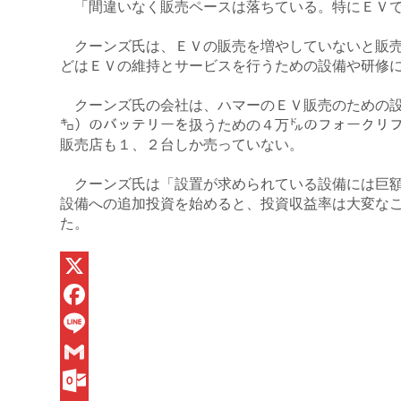
「間違いなく販売ペースは落ちている。特にＥＶ
クーンズ氏は、ＥＶの販売を増やしていないと販売
どはＥＶの維持とサービスを行うための設備や研修
クーンズ氏の会社は、ハマーのＥＶ販売のための設備に
㌔）のバッテリーを扱うための４万㌦のフォークリ
販売店も１、２台しか売っていない。
クーンズ氏は「設置が求められている設備には巨額
設備への追加投資を始めると、投資収益率は大変な
た。
X
F
a
L
c
i
G