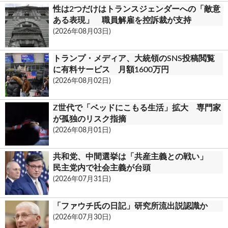
性は2つだけはトランスジェンダーへの「敵意
m
ある表現」 職員解雇を控訴裁が支持
(2026年08月03日)
トランプ・メディア、大統領のSNS投稿閲覧
に有料サービス 月額1600万円
(2026年08月02日)
Z世代で「ベッドにこもる生活」拡大 専門家
が孤独のリスク指摘
(2026年08月01日)
共和党、中間選挙は「共産主義との戦い」
民主党内で社会主義が台頭
(2026年07月31日)
「ファウチ氏の日記」研究所流出説認識か
(2026年07月30日)