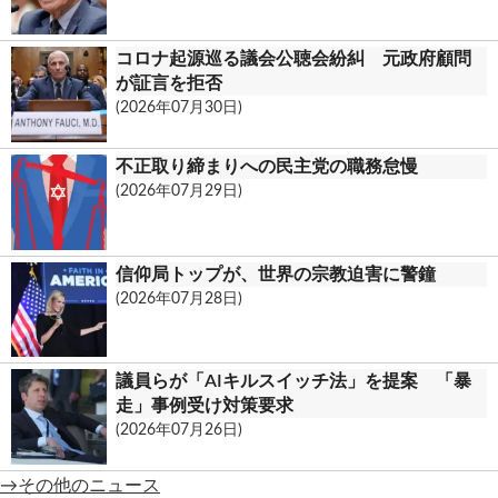
コロナ起源巡る議会公聴会紛糾 元政府顧問
が証言を拒否
(2026年07月30日)
不正取り締まりへの民主党の職務怠慢
(2026年07月29日)
信仰局トップが、世界の宗教迫害に警鐘
(2026年07月28日)
議員らが「AIキルスイッチ法」を提案 「暴
走」事例受け対策要求
(2026年07月26日)
→その他のニュース