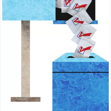
安全保障
ビジネス・経済
カルチャー
ポリシー
税制・予算
エネルギー・環境
サイバーセキュリティ―
航空宇宙・防衛
国境・移民政策