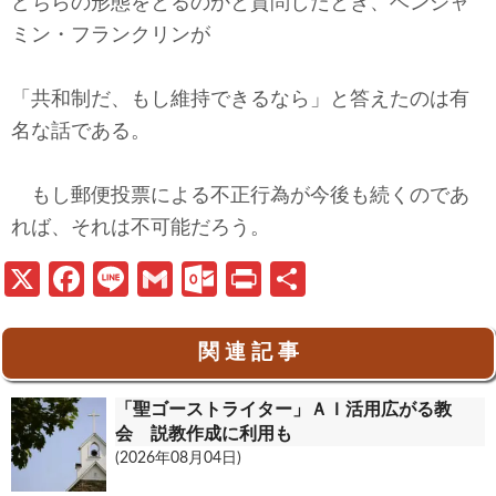
どちらの形態をとるのかと質問したとき、ベンジャ
ミン・フランクリンが
「共和制だ、もし維持できるなら」と答えたのは有
名な話である。
もし郵便投票による不正行為が今後も続くのであ
れば、それは不可能だろう。
X
Fa
Li
G
O
Pr
共
ce
n
m
ut
in
有
b
e
ail
lo
t
関 連 記 事
o
o
「聖ゴーストライター」ＡＩ活用広がる教
o
k.
会 説教作成に利用も
k
c
(2026年08月04日)
o