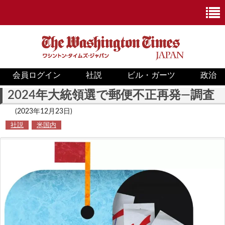
会員ログイン
社説
ビル・ガーツ
政治
ニュース
2024年大統領選で郵便不正再発―調査
政治
(2023年12月23日)
社説
米国内
ホワイトハウス
COVID-19
米国内
国際