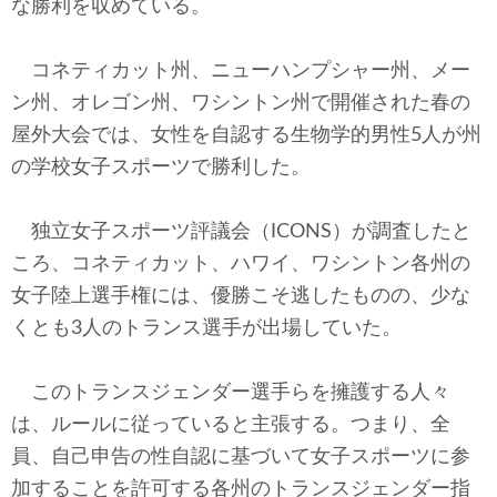
な勝利を収めている。
テクノロジー
コメンタリー
コネティカット州、ニューハンプシャー州、メー
ン州、オレゴン州、ワシントン州で開催された春の
社説
屋外大会では、女性を自認する生物学的男性5人が州
の学校女子スポーツで勝利した。
ビル・ガーツ
東アジア
独立女子スポーツ評議会（ICONS）が調査したと
ころ、コネティカット、ハワイ、ワシントン各州の
東京発
女子陸上選手権には、優勝こそ逃したものの、少な
くとも3人のトランス選手が出場していた。
このトランスジェンダー選手らを擁護する人々
は、ルールに従っていると主張する。つまり、全
員、自己申告の性自認に基づいて女子スポーツに参
加することを許可する各州のトランスジェンダー指