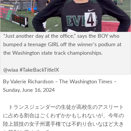
安全保障
ビジネス・経済
カルチャー
“Just another day at the office,” says the BOY who
bumped a teenage GIRL off the winner’s podium at
ポリシー
the Washington state track championships.
税制・予算
@wiaa #TakeBackTitleIX
エネルギー・環境
By Valerie Richardson – The Washington Times –
Sunday, June 16, 2024
サイバーセキュリティ―
航空宇宙・防衛
トランスジェンダーの生徒が高校生のアスリート
に占める割合はごくわずかかもしれないが、今年の
国境・移民政策
陸上競技の女子州選手権では不釣り合いなほど大き