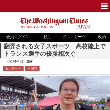
会員ログイン
社説
ビル・ガーツ
政治
ニュース
翻弄される女子スポーツ 高校陸上で
トランス選手の優勝相次ぐ
政治
(2024年6月18日)
ホワイトハウス
カルチャー
米国内
COVID-19
米国内
国際