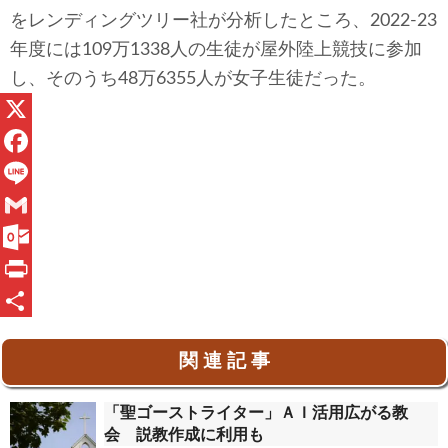
をレンディングツリー社が分析したところ、2022-23
年度には109万1338人の生徒が屋外陸上競技に参加
し、そのうち48万6355人が女子生徒だった。
X
F
a
L
c
i
G
e
n
m
O
b
e
a
u
P
o
i
t
r
共
関 連 記 事
o
l
l
i
有
k
o
n
「聖ゴーストライター」ＡＩ活用広がる教
o
t
会 説教作成に利用も