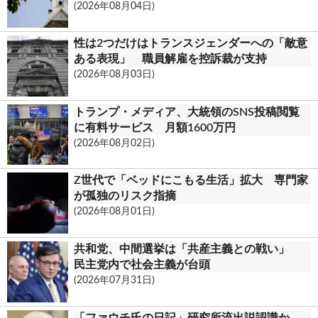
(2026年08月04日)
k
.
性は2つだけはトランスジェンダーへの「敵意
c
ある表現」 職員解雇を控訴裁が支持
(2026年08月03日)
o
m
トランプ・メディア、大統領のSNS投稿閲覧
に有料サービス 月額1600万円
(2026年08月02日)
Z世代で「ベッドにこもる生活」拡大 専門家
が孤独のリスク指摘
(2026年08月01日)
共和党、中間選挙は「共産主義との戦い」
民主党内で社会主義が台頭
(2026年07月31日)
「ファウチ氏の日記」研究所流出説認識か