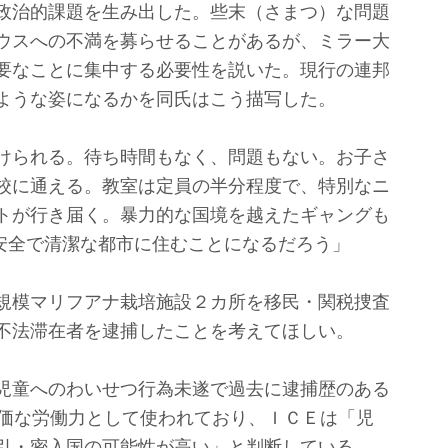
政治的課題を生み出した。些末（さまつ）な問題
ウスへの不満を募らせることがあるが、ミラー大
要なことに集中する必要性を説いた。現行の連邦
ような姿になるかを同氏はこう描写した。
けられる。待ち時間もなく、問題もない。お子さ
校に通える。教室は定員の半分程度で、特別なニ
トが行き届く。暴力的な国境を越えたギャングも
安全で清潔な都市に住むことになるだろう」
規模マリフアナ栽培施設２カ所を移民・関税捜査
不法滞在者を逮捕したことを考えてほしい。
童へのわいせつ行為未遂で過去に逮捕歴のある
安価な労働力として使われており、ＩＣＥは「児
引・密入国の可能性が高い」と判断している。