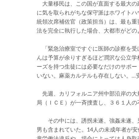
大量移民は、この国が直面する最大の
に気を取られがちな保守派はホワイトハ
統領次席補佐官（政策担当）は、最も重
法を完全に執行した場合、大都市がどの
「緊急治療室ですぐに医師の診察を受
んは予算が余りすぎるほど潤沢な公立学
ーズを持つ生徒には必要なだけのサポー
いない。麻薬カルテルも存在しない。…
先週、カリフォルニア州中部沿岸の大
局（ＩＣＥ）が一斉捜査し、３６１人の
その中には、誘拐未遂、強姦未遂、児
男も含まれていた。14人の未成年者が
童労働法違反や、場合によっては人身取