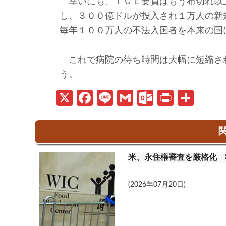
幸いにも、ＩＣＥ要員はもう布切れ以
し、３００億ドルが投入され１万人の新
毎年１００万人の不法入国者を本来の国
これで病院の待ち時間は大幅に短縮さ
う。
X
Fa
Li
G
O
Pr
共
ce
n
m
ut
in
有
b
e
ail
lo
t
関
o
o
米、永住権審査を厳格化 
o
k.
k
c
(2026年07月20日)
o
m