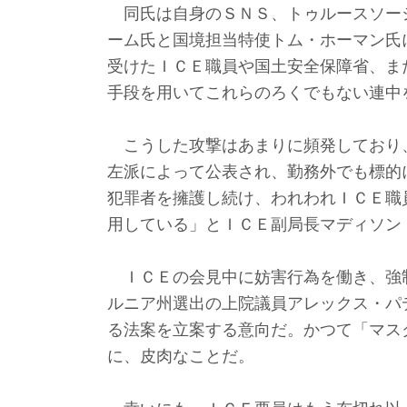
同氏は自身のＳＮＳ、トゥルースソー
ーム氏と国境担当特使トム・ホーマン氏
受けたＩＣＥ職員や国土安全保障省、ま
手段を用いてこれらのろくでもない連中
こうした攻撃はあまりに頻発しており
左派によって公表され、勤務外でも標的
犯罪者を擁護し続け、われわれＩＣＥ職
用している」とＩＣＥ副局長マディソン
ＩＣＥの会見中に妨害行為を働き、強
ルニア州選出の上院議員アレックス・パ
る法案を立案する意向だ。かつて「マス
に、皮肉なことだ。