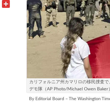
u
o
P
i
t
o
r
共
l
l
k
i
有
o
n
o
t
k
.
c
o
m
カリフォルニア州カマリロの移民捜査で
デモ隊（AP Photo/Michael Owen Bake
By Editorial Board – The Washington Tim