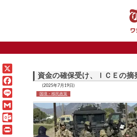
資金の確保受け、ＩＣＥの摘
X
(2025年7月19日)
F
国境・移民政策
a
L
c
i
G
e
n
m
O
b
e
a