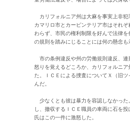
カリフォルニア州は大麻を事実上非犯
カマリロ市とカーピンテリア市はそれぞ
わらず、市民の権利制限を好んで法律を
の規則を踏みにじることには何の懸念も
市の条例違反や州の労働規則違反、連
怒りを覚えるどころか、カリフォルニア
た。ＩＣＥによる捜査についてＸ（旧ツ
んだ。
少なくとも彼は暴力を容認しなかった
し、撤収するＩＣＥ職員の車両に石を投
氏はこの一件に激怒した。