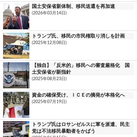
国土安保省新体制、移民送還を再加速
m
(2026年03月14日)
トランプ氏、移民の市民権取り消しを計画
(2025年12月08日)
【独自】「反米的」移民への審査厳格化 国
土安保省が新指針
(2025年08月23日)
資金の確保受け、ＩＣＥの摘発が本格化へ
(2025年07月19日)
トランプ氏はロサンゼルスに軍を派遣、民主
党は不法移民暴動者をかばう