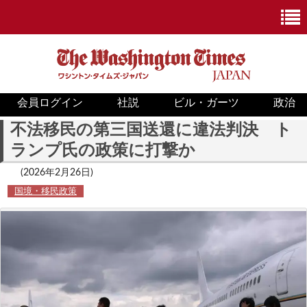
会員ログイン
社説
ビル・ガーツ
政治
ニュース
不法移民の第三国送還に違法判決 ト
ランプ氏の政策に打撃か
政治
(2026年2月26日)
ホワイトハウス
国境・移民政策
COVID-19
米国内
国際