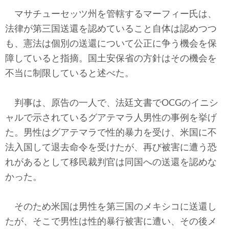
マサチューセッツ州を管轄するマーフィー氏は、
法律が第三国送還を認めていること自体は認めつつ
も、憲法は個別の送還について公正に争う機会を保
障していると指摘。国土安保省の方針はその機会を
不当に制限していると述べた。
判事は、原告の一人で、法廷文書でOCGのイニシ
ャルで示されているグアテマラ人男性の事例を挙げ
た。男性はグアテマラで性的暴力を受け、米国に不
法入国して退去命令を受けたが、再び被害に遭う恐
れがあるとして移民裁判官は同国への送還を認めな
かった。
そのため米国は男性を第三国のメキシコに送還し
たが、そこで男性は性的暴行被害に遭い、その後メ