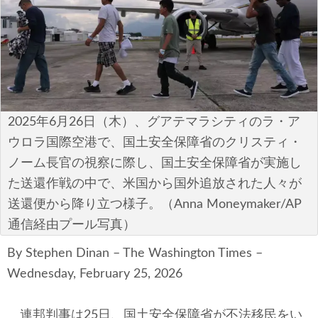
安全保障
ビジネス・経済
カルチャー
ポリシー
2025年6月26日（木）、グアテマラシティのラ・ア
ウロラ国際空港で、国土安全保障省のクリスティ・
税制・予算
ノーム長官の視察に際し、国土安全保障省が実施し
た送還作戦の中で、米国から国外追放された人々が
エネルギー・環境
送還便から降り立つ様子。（Anna Moneymaker/AP
サイバーセキュリティ―
通信経由プール写真）
By Stephen Dinan – The Washington Times –
航空宇宙・防衛
Wednesday, February 25, 2026
国境・移民政策
連邦判事は25日、国土安全保障省が不法移民をい