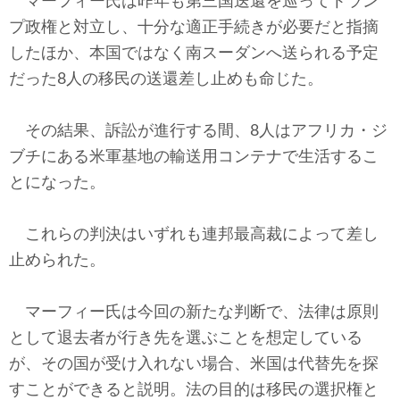
マーフィー氏は昨年も第三国送還を巡ってトラン
プ政権と対立し、十分な適正手続きが必要だと指摘
したほか、本国ではなく南スーダンへ送られる予定
だった8人の移民の送還差し止めも命じた。
その結果、訴訟が進行する間、8人はアフリカ・ジ
ブチにある米軍基地の輸送用コンテナで生活するこ
とになった。
これらの判決はいずれも連邦最高裁によって差し
止められた。
マーフィー氏は今回の新たな判断で、法律は原則
として退去者が行き先を選ぶことを想定している
が、その国が受け入れない場合、米国は代替先を探
すことができると説明。法の目的は移民の選択権と