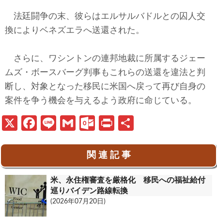
法廷闘争の末、彼らはエルサルバドルとの囚人交
換によりベネズエラへ送還された。
さらに、ワシントンの連邦地裁に所属するジェー
ムズ・ボースバーグ判事もこれらの送還を違法と判
断し、対象となった移民に米国へ戻って再び自身の
案件を争う機会を与えるよう政府に命じている。
X
Fa
Li
G
O
Pr
共
ce
n
m
ut
in
有
b
e
ail
lo
t
関 連 記 事
o
o
米、永住権審査を厳格化 移民への福祉給付
o
k.
巡りバイデン路線転換
k
c
(2026年07月20日)
o