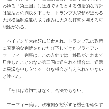
テクノロジー
わゆる「第三国」に送還できるとする包括的な方針
は違法との判決を下した。トランプ大統領が進める
コメンタリー
大規模強制送還の取り組みに大きな打撃を与える可
社説
能性がある。
ビル・ガーツ
バイデン前大統領に任命され、トランプ氏の政策
に否定的な判断をたびたび下してきたブライアン・
東アジア
マーフィー判事は、この方針では、移民がこれまで
東京発
居住したことのない第三国に送られる場合に、送還
に異議を申し立てる十分な機会が与えられていない
と述べた。
「それは適切ではなく、合法でもない」
マーフィー氏は、政権側が控訴する機会を確保す