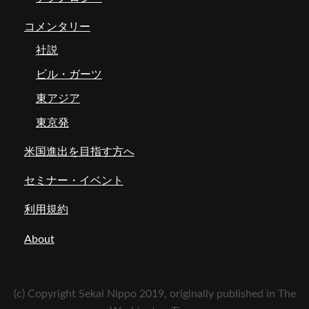
コメンタリー
社説
ビル・ガーツ
東アジア
東京発
米国進出を目指す方へ
セミナー・イベント
利用規約
About
(c) Copyright Sekai Nippo 2019, originally published in The