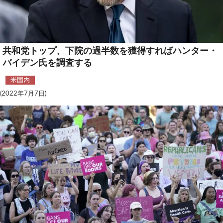
安全保障
ビジネス・経済
共和党トップ、下院の過半数を獲得すればハンター・
カルチャー
バイデン氏を調査する
ポリシー
米国内
(2022年7月7日)
税制・予算
エネルギー・環境
サイバーセキュリティ―
航空宇宙・防衛
国境・移民政策