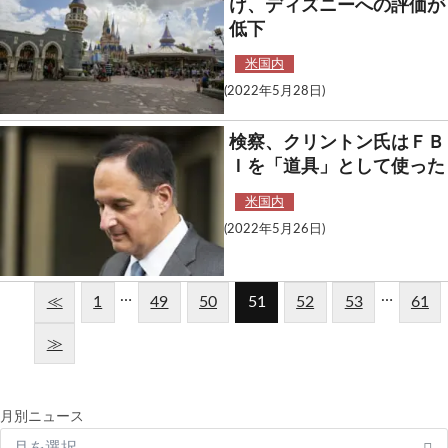
け、ディズニーへの評価が
低下
米国内
(2022年5月28日)
検察、クリントン氏はＦＢ
Ｉを「道具」として使った
米国内
(2022年5月26日)
…
…
≪
1
49
50
51
52
53
61
≫
月別ニュース