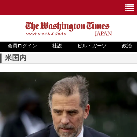
会員ログイン
社説
ビル・ガーツ
政治
ニュース
米国内
政治
ホワイトハウス
COVID-19
米国内
国際