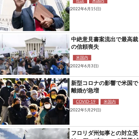
社説
米国内
(2022年6月15日)
中絶意見書案流出で最高裁
の信頼喪失
米国内
(2022年6月3日)
新型コロナの影響で米国で
離婚が急増
COVID-19
米国内
(2022年5月29日)
フロリダ州知事との対立受