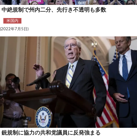
テクノロジー
中絶規制で州内二分、先行き不透明も多数
コメンタリー
米国内
(2022年7月5日)
社説
ビル・ガーツ
東アジア
東京発
銃規制に協力の共和党議員に反発強まる