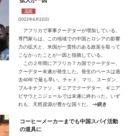
拡大が一因
国際
(2022年6月22日)
アフリカで軍事クーデターが増加している。
専門家らは、この地域での中国とロシアの影響
力の拡大と、米国が一貫性のある政策を取って
こなかったことが一因と指摘している。
この２年間にアフリカ７カ国でクーデター、
クーデター未遂が発生した。発生のペースは過
去40年で最も早い。チャド、マリ、スーダン、
ブルキナファソ、ギニアでクーデター、ギニア
ビサウとニジェールでは未遂に終わった。いず
れも、天然資源が豊かな国々だ。
→続き
コーヒーメーカーまでも中国スパイ活動
の道具に