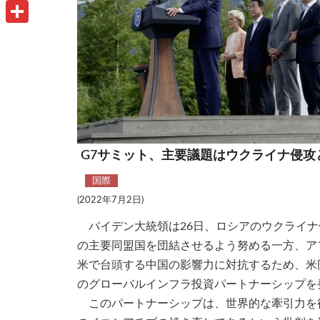
u
o
P
i
t
o
r
共
l
l
k
i
有
o
n
o
t
k
.
G7サミット、主要議題はウクライナ侵攻
c
国際
o
(2022年7月2日)
m
バイデン大統領は26日、ロシアのウクライナ
の主要同盟国を団結させるよう努める一方、ア
米で台頭する中国の影響力に対抗するため、米
のグローバルインフラ投資パートナーシップを
このパートナーシップは、世界的な牽引力を