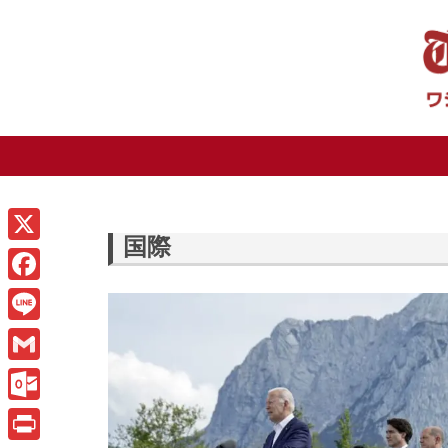
国際
X
F
a
L
c
i
G
e
n
m
O
b
e
a