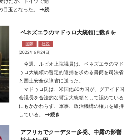
受けたが、ドイツで開
）の目玉となった。
→続
ベネズエラのマドゥロ大統領に裁きを
国際
社説
(2022年6月24日)
今週、ルビオ上院議員は、ベネズエラのマド
ゥロ大統領の暫定的逮捕を求める書簡を司法省
と国土安全保障省に送った。
マドゥロ氏は、米国他60カ国が、グアイド国
会議長を合法的な暫定大統領として認めている
にもかかわらず、軍事、政治機構の権力を維持
している。
→続き
アフリカでクーデター多発、中露の影響