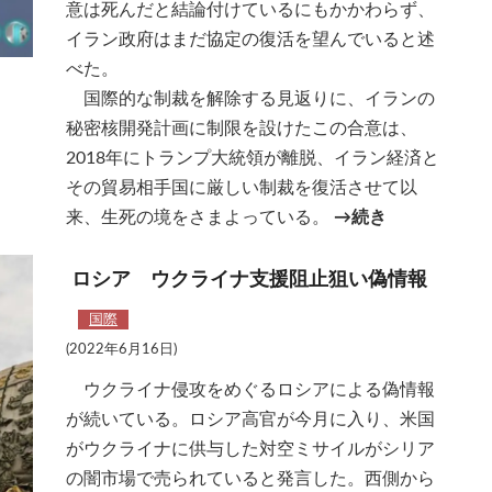
意は死んだと結論付けているにもかかわらず、
イラン政府はまだ協定の復活を望んでいると述
べた。
国際的な制裁を解除する見返りに、イランの
秘密核開発計画に制限を設けたこの合意は、
2018年にトランプ大統領が離脱、イラン経済と
その貿易相手国に厳しい制裁を復活させて以
来、生死の境をさまよっている。
→続き
ロシア ウクライナ支援阻止狙い偽情報
国際
(2022年6月16日)
ウクライナ侵攻をめぐるロシアによる偽情報
が続いている。ロシア高官が今月に入り、米国
がウクライナに供与した対空ミサイルがシリア
の闇市場で売られていると発言した。西側から