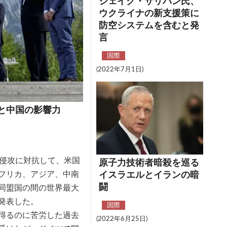
ジェイク・サリバン氏、
ウクライナの新支援策に
防空システムを含むと発
言
国際
(2022年7月1日)
と中国の影響力
侵攻に対抗して、米国
原子力技術者暗殺を巡る
フリカ、アジア、中南
イスラエルとイランの暗
闘
同盟国の間の世界最大
発表した。
国際
得るのに苦労した過去
(2022年6月25日)