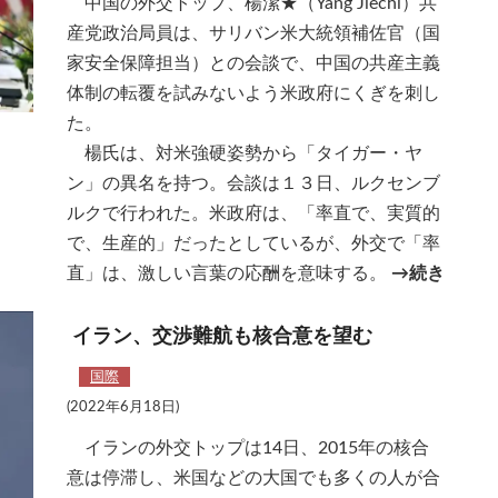
中国の外交トップ、楊潔★（Yang Jiechi）共
産党政治局員は、サリバン米大統領補佐官（国
家安全保障担当）との会談で、中国の共産主義
体制の転覆を試みないよう米政府にくぎを刺し
た。
楊氏は、対米強硬姿勢から「タイガー・ヤ
ン」の異名を持つ。会談は１３日、ルクセンブ
ルクで行われた。米政府は、「率直で、実質的
で、生産的」だったとしているが、外交で「率
直」は、激しい言葉の応酬を意味する。
→続き
イラン、交渉難航も核合意を望む
国際
(2022年6月18日)
イランの外交トップは14日、2015年の核合
意は停滞し、米国などの大国でも多くの人が合