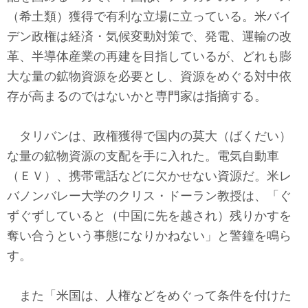
テクノロジー
（希土類）獲得で有利な立場に立っている。米バイ
デン政権は経済・気候変動対策で、発電、運輸の改
コメンタリー
革、半導体産業の再建を目指しているが、どれも膨
社説
大な量の鉱物資源を必要とし、資源をめぐる対中依
存が高まるのではないかと専門家は指摘する。
ビル・ガーツ
タリバンは、政権獲得で国内の莫大（ばくだい）
東アジア
な量の鉱物資源の支配を手に入れた。電気自動車
東京発
（ＥＶ）、携帯電話などに欠かせない資源だ。米レ
バノンバレー大学のクリス・ドーラン教授は、「ぐ
ずぐずしていると（中国に先を越され）残りかすを
奪い合うという事態になりかねない」と警鐘を鳴ら
す。
また「米国は、人権などをめぐって条件を付けた