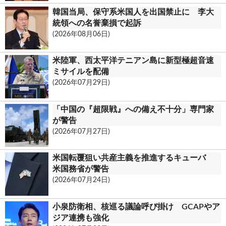
m
韓国当局、保守系米国人を出国禁止に 李大
統領への名誉棄損で起訴
(2026年08月06日)
米陸軍、西太平洋テニアン島に新型極超音速
ミサイルを配備
(2026年07月29日)
「中国の『超限戦』への備え不十分」専門家
が警告
(2026年07月27日)
米国転覆狙い共産主義を推進するキューバ
米国務省が警告
(2026年07月24日)
小泉防衛相、核巡る議論呼び掛け GCAPやア
ジア連携も強化