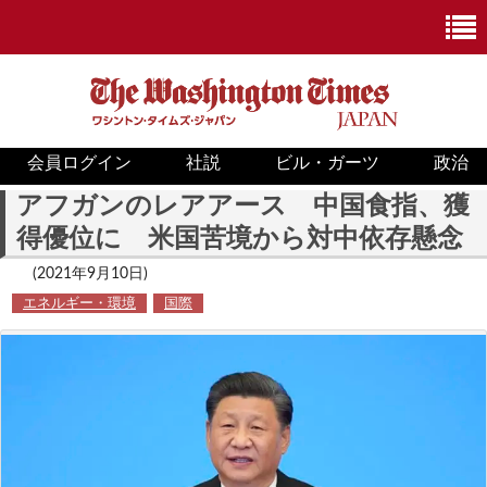
会員ログイン
社説
ビル・ガーツ
政治
ニュース
アフガンのレアアース 中国食指、獲
得優位に 米国苦境から対中依存懸念
政治
(2021年9月10日)
ホワイトハウス
エネルギー・環境
国際
COVID-19
米国内
国際