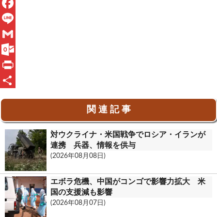
X
F
a
L
c
i
G
e
n
m
O
b
e
a
u
P
o
i
t
r
共
関 連 記 事
o
l
l
i
有
k
o
n
対ウクライナ・米国戦争でロシア・イランが
o
t
連携 兵器、情報を供与
(2026年08月08日)
k
.
エボラ危機、中国がコンゴで影響力拡大 米
c
国の支援減も影響
(2026年08月07日)
o