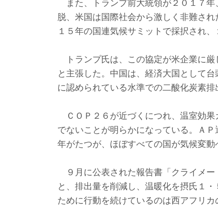
また、トランプ前大統領が２０１７年
脱、米国は国際社会から激しく非難され
１５年の国連気候サミットで採択され、
トランプ氏は、この協定が米企業に厳
と主張した。中国は、経済大国として台
に認められている水準での二酸化炭素排
ＣＯＰ２６が近づくにつれ、温室効果
でないことが明らかになっている。ＡＰ
年がたつが、ほぼすべての国が気候変動
９月に公表された報告書「クライメー
と、排出量を削減し、温暖化を摂氏１・
ために行動を続けているのは西アフリカ