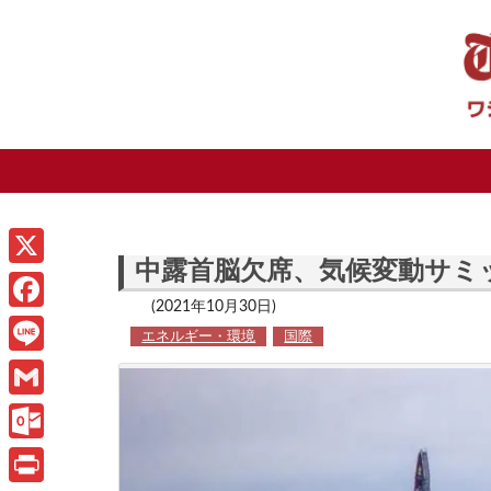
中露首脳欠席、気候変動サミ
X
(2021年10月30日)
F
エネルギー・環境
国際
a
L
c
i
G
e
n
m
O
b
e
a