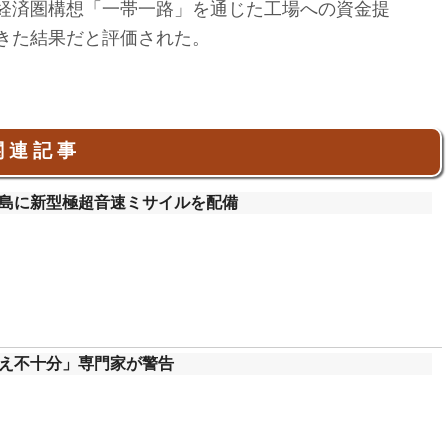
経済圏構想「一帯一路」を通じた工場への資金提
きた結果だと評価された。
 連 記 事
島に新型極超音速ミサイルを配備
え不十分」専門家が警告