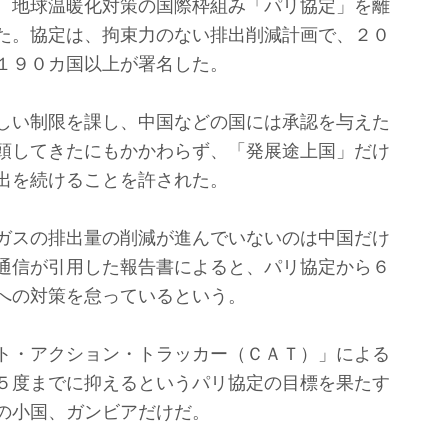
、地球温暖化対策の国際枠組み「パリ協定」を離
た。協定は、拘束力のない排出削減計画で、２０
１９０カ国以上が署名した。
しい制限を課し、中国などの国には承認を与えた
頭してきたにもかかわらず、「発展途上国」だけ
出を続けることを許された。
ガスの排出量の削減が進んでいないのは中国だけ
通信が引用した報告書によると、パリ協定から６
への対策を怠っているという。
ト・アクション・トラッカー（ＣＡＴ）」による
５度までに抑えるというパリ協定の目標を果たす
の小国、ガンビアだけだ。