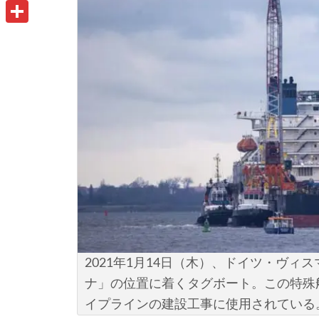
u
o
P
i
t
o
r
共
l
l
k
i
有
o
n
o
t
k
.
c
o
m
2021年1月14日（木）、ドイツ・ヴ
ナ」の位置に着くタグボート。この特殊
イプラインの建設工事に使用されている。(Jens B