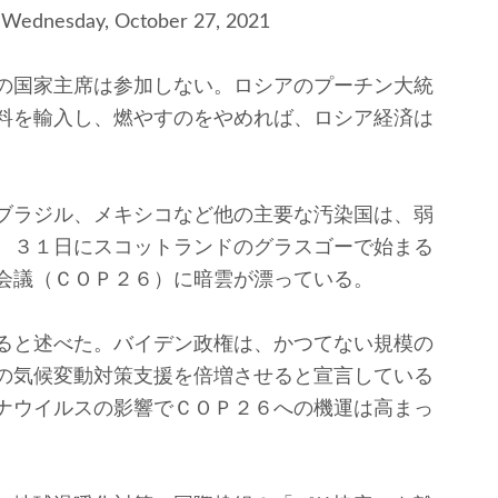
– Wednesday, October 27, 2021
の国家主席は参加しない。ロシアのプーチン大統
料を輸入し、燃やすのをやめれば、ロシア経済は
ブラジル、メキシコなど他の主要な汚染国は、弱
、３１日にスコットランドのグラスゴーで始まる
会議（ＣＯＰ２６）に暗雲が漂っている。
ると述べた。バイデン政権は、かつてない規模の
の気候変動対策支援を倍増させると宣言している
ナウイルスの影響でＣＯＰ２６への機運は高まっ