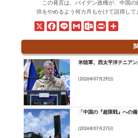
この発言は、バイデン政権が、中国の
供をやめるよう何カ月もかけて説得して
X
Fa
Li
G
O
Pr
共
ce
n
m
ut
in
有
b
e
ail
lo
t
関
o
o
米陸軍、西太平洋テニアン
o
k.
k
c
(2026年07月29日)
o
m
「中国の『超限戦』への備
(2026年07月27日)