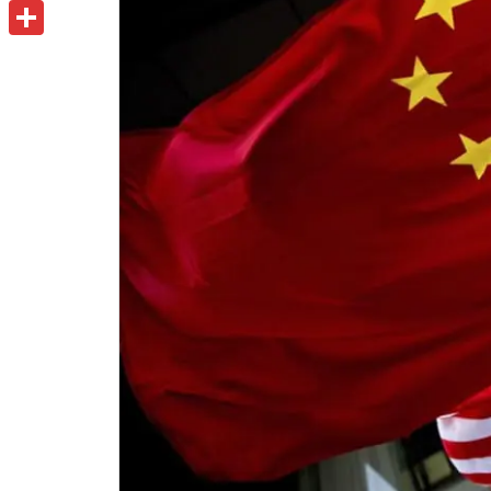
u
o
P
i
t
o
r
共
l
l
k
i
有
o
n
o
t
k
.
c
o
m