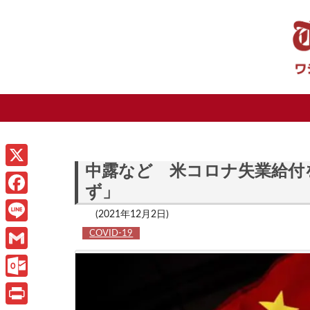
中露など 米コロナ失業給付
X
ず」
F
(2021年12月2日)
a
L
COVID-19
c
i
G
e
n
m
O
b
e
a