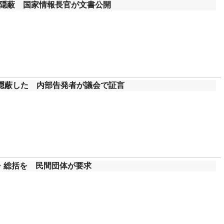
隠蔽 国家情報長官が文書公開
を隠蔽した 内部告発者が議会で証言
・総括を 民間団体が要求