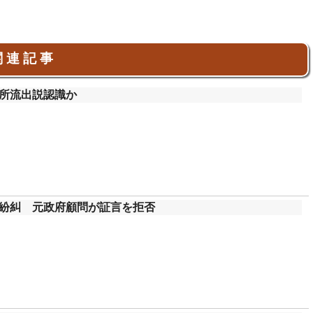
 連 記 事
所流出説認識か
紛糾 元政府顧問が証言を拒否