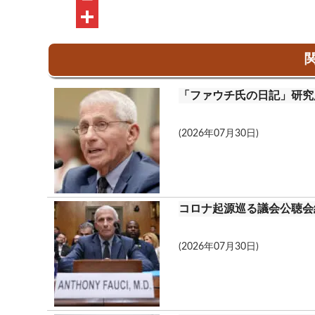
b
e
a
u
P
o
i
t
r
共
関
o
l
l
i
有
k
o
n
「ファウチ氏の日記」研究
o
t
k
(2026年07月30日)
.
c
o
コロナ起源巡る議会公聴会
m
(2026年07月30日)