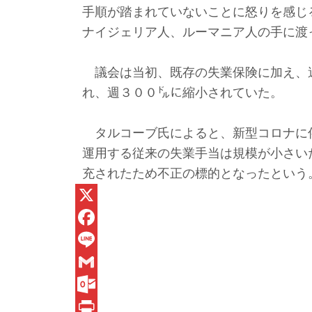
手順が踏まれていないことに怒りを感じ
ナイジェリア人、ルーマニア人の手に渡
議会は当初、既存の失業保険に加え、
れ、週３００㌦に縮小されていた。
タルコーブ氏によると、新型コロナに
運用する従来の失業手当は規模が小さい
充されたため不正の標的となったという
X
F
a
L
c
i
G
e
n
m
O